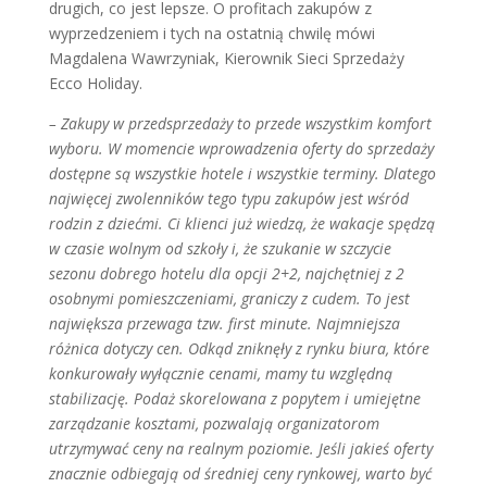
drugich, co jest lepsze. O profitach zakupów z
wyprzedzeniem i tych na ostatnią chwilę mówi
Magdalena Wawrzyniak, Kierownik Sieci Sprzedaży
Ecco Holiday.
– Zakupy w przedsprzedaży to przede wszystkim komfort
wyboru. W momencie wprowadzenia oferty do sprzedaży
dostępne są wszystkie hotele i wszystkie terminy. Dlatego
najwięcej zwolenników tego typu zakupów jest wśród
rodzin z dziećmi. Ci klienci już wiedzą, że wakacje spędzą
w czasie wolnym od szkoły i, że szukanie w szczycie
sezonu dobrego hotelu dla opcji 2+2, najchętniej z 2
osobnymi pomieszczeniami, graniczy z cudem. To jest
największa przewaga tzw. first minute. Najmniejsza
różnica dotyczy cen. Odkąd zniknęły z rynku biura, które
konkurowały wyłącznie cenami, mamy tu względną
stabilizację. Podaż skorelowana z popytem i umiejętne
zarządzanie kosztami, pozwalają organizatorom
utrzymywać ceny na realnym poziomie. Jeśli jakieś oferty
znacznie odbiegają od średniej ceny rynkowej, warto być