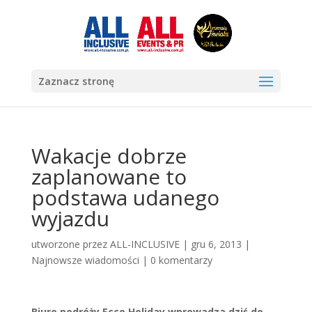
Zaznacz stronę
Wakacje dobrze
zaplanowane to
podstawa udanego
wyjazdu
utworzone przez
ALL-INCLUSIVE
|
gru 6, 2013
|
Najnowsze wiadomości
|
0 komentarzy
Biuro podróży Ecco Holiday wprowadza dziś do