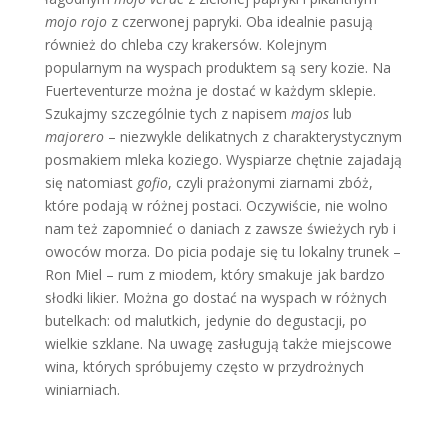
mojo rojo
z czerwonej papryki. Oba idealnie pasują
również do chleba czy krakersów. Kolejnym
popularnym na wyspach produktem są sery kozie. Na
Fuerteventurze można je dostać w każdym sklepie.
Szukajmy szczególnie tych z napisem
majos
lub
majorero
– niezwykle delikatnych z charakterystycznym
posmakiem mleka koziego. Wyspiarze chętnie zajadają
się natomiast
gofio
, czyli prażonymi ziarnami zbóż,
które podają w różnej postaci. Oczywiście, nie wolno
nam też zapomnieć o daniach z zawsze świeżych ryb i
owoców morza. Do picia podaje się tu lokalny trunek –
Ron Miel – rum z miodem, który smakuje jak bardzo
słodki likier. Można go dostać na wyspach w różnych
butelkach: od malutkich, jedynie do degustacji, po
wielkie szklane. Na uwagę zasługują także miejscowe
wina, których spróbujemy często w przydrożnych
winiarniach.