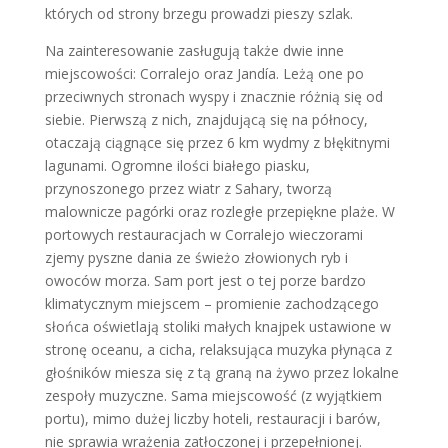
których od strony brzegu prowadzi pieszy szlak.
Na zainteresowanie zasługują także dwie inne
miejscowości: Corralejo oraz Jandía. Leżą one po
przeciwnych stronach wyspy i znacznie różnią się od
siebie. Pierwszą z nich, znajdującą się na północy,
otaczają ciągnące się przez 6 km wydmy z błękitnymi
lagunami. Ogromne ilości białego piasku,
przynoszonego przez wiatr z Sahary, tworzą
malownicze pagórki oraz rozległe przepiękne plaże. W
portowych restauracjach w Corralejo wieczorami
zjemy pyszne dania ze świeżo złowionych ryb i
owoców morza. Sam port jest o tej porze bardzo
klimatycznym miejscem – promienie zachodzącego
słońca oświetlają stoliki małych knajpek ustawione w
stronę oceanu, a cicha, relaksująca muzyka płynąca z
głośników miesza się z tą graną na żywo przez lokalne
zespoły muzyczne. Sama miejscowość (z wyjątkiem
portu), mimo dużej liczby hoteli, restauracji i barów,
nie sprawia wrażenia zatłoczonej i przepełnionej.