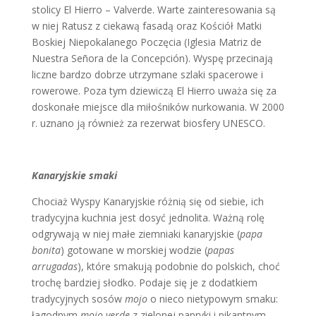
stolicy El Hierro – Valverde. Warte zainteresowania są
w niej Ratusz z ciekawą fasadą oraz Kościół Matki
Boskiej Niepokalanego Poczęcia (Iglesia Matriz de
Nuestra Señora de la Concepción). Wyspę przecinają
liczne bardzo dobrze utrzymane szlaki spacerowe i
rowerowe. Poza tym dziewiczą El Hierro uważa się za
doskonałe miejsce dla miłośników nurkowania. W 2000
r. uznano ją również za rezerwat biosfery UNESCO.
Kanaryjskie smaki
Chociaż Wyspy Kanaryjskie różnią się od siebie, ich
tradycyjna kuchnia jest dosyć jednolita. Ważną rolę
odgrywają w niej małe ziemniaki kanaryjskie (
papa
bonita
) gotowane w morskiej wodzie (
papas
arrugadas
), które smakują podobnie do polskich, choć
trochę bardziej słodko. Podaje się je z dodatkiem
tradycyjnych sosów
mojo
o nieco nietypowym smaku:
łagodnym
mojo verde
z zielonej papryki i pikantnym