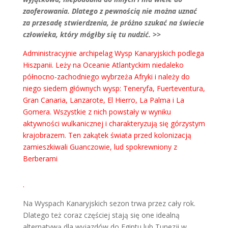
zaoferowania. Dlatego z pewnością nie można uznać
za przesadę stwierdzenia, że próżno szukać na świecie
człowieka, który mógłby się tu nudzić. >>
Administracyjnie archipelag Wysp Kanaryjskich podlega
Hiszpanii. Leży na Oceanie Atlantyckim niedaleko
północno-zachodniego wybrzeża Afryki i należy do
niego siedem głównych wysp: Teneryfa, Fuerteventura,
Gran Canaria, Lanzarote, El Hierro, La Palma i La
Gomera. Wszystkie z nich powstały w wyniku
aktywności wulkanicznej i charakteryzują się górzystym
krajobrazem. Ten zakątek świata przed kolonizacją
zamieszkiwali Guanczowie, lud spokrewniony z
Berberami
.
Na Wyspach Kanaryjskich sezon trwa przez cały rok.
Dlatego też coraz częściej stają się one idealną
alternatywą dla wyjazdów do Egiptu lub Tunezji w