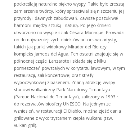
podkreślają naturalne piękno wyspy. Takie było zresztą
zamierzenie twórcy, który sprzeciwiał się niszczeniu jej
przyrody i dawnych zabudowań. Zawsze poszukiwał
harmonii między sztuką i naturą. Po jego śmierci
utworzono na wyspie szlak Césara Manrique. Prowadzi
on do najważniejszych obiektów autorstwa artysty,
takich jak punkt widokowy Mirador del Río czy
kompleks Jameos del Agua. Ten ostatni znajduje się w
północnej części Lanzarote i składa się z kilku
pomieszczeń powstałych w korytarzu lawowym, w tym
restauracji, sali koncertowej oraz strefy
wypoczynkowej z basenem. Znaną atrakcję wyspy
stanowi wulkaniczny Park Narodowy Timanfaya
(Parque Nacional de Timanfaya), zaliczony w 1993 r.
do rezerwatów biosfery UNESCO. Na jednym ze
wzniesień, w restauracji El Diablo, można zjeść dania
grillowane z wykorzystaniem ciepła wulkanu (tzw.
vulkan grill).