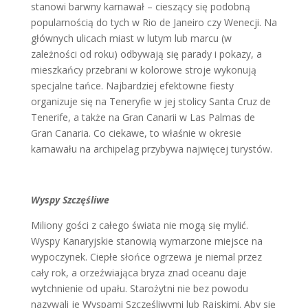
stanowi barwny karnawał – cieszący się podobną
popularnością do tych w Rio de Janeiro czy Wenecji. Na
głównych ulicach miast w lutym lub marcu (w
zależności od roku) odbywają się parady i pokazy, a
mieszkańcy przebrani w kolorowe stroje wykonują
specjalne tańce. Najbardziej efektowne fiesty
organizuje się na Teneryfie w jej stolicy Santa Cruz de
Tenerife, a także na Gran Canarii w Las Palmas de
Gran Canaria. Co ciekawe, to właśnie w okresie
karnawału na archipelag przybywa najwięcej turystów.
Wyspy Szczęśliwe
Miliony gości z całego świata nie mogą się mylić.
Wyspy Kanaryjskie stanowią wymarzone miejsce na
wypoczynek. Ciepłe słońce ogrzewa je niemal przez
cały rok, a orzeźwiająca bryza znad oceanu daje
wytchnienie od upału. Starożytni nie bez powodu
nazywali je Wyspami Szczęśliwymi lub Rajskimi. Aby się