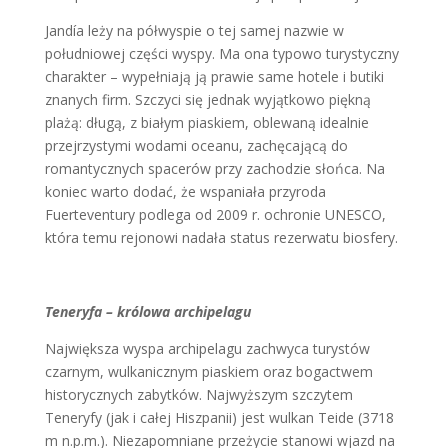
Jandía leży na półwyspie o tej samej nazwie w
południowej części wyspy. Ma ona typowo turystyczny
charakter – wypełniają ją prawie same hotele i butiki
znanych firm. Szczyci się jednak wyjątkowo piękną
plażą: długą, z białym piaskiem, oblewaną idealnie
przejrzystymi wodami oceanu, zachęcającą do
romantycznych spacerów przy zachodzie słońca. Na
koniec warto dodać, że wspaniała przyroda
Fuerteventury podlega od 2009 r. ochronie UNESCO,
która temu rejonowi nadała status rezerwatu biosfery.
Teneryfa – królowa archipelagu
Największa wyspa archipelagu zachwyca turystów
czarnym, wulkanicznym piaskiem oraz bogactwem
historycznych zabytków. Najwyższym szczytem
Teneryfy (jak i całej Hiszpanii) jest wulkan Teide (3718
m n.p.m.). Niezapomniane przeżycie stanowi wjazd na