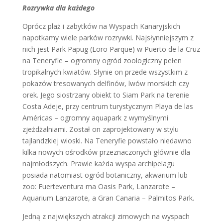
Rozrywka dla każdego
Oprócz plaż i zabytków na Wyspach Kanaryjskich
napotkamy wiele parków rozrywki. Najsłynniejszym z
nich jest Park Papug (Loro Parque) w Puerto de la Cruz
na Teneryfie – ogromny ogród zoologiczny pełen
tropikalnych kwiatów. Słynie on przede wszystkim z
pokazów tresowanych delfinów, lwów morskich czy
orek. Jego siostrzany obiekt to Siam Park na terenie
Costa Adeje, przy centrum turystycznym Playa de las
Américas – ogromny aquapark z wymyślnymi
zjeżdżalniami. Został on zaprojektowany w stylu
tajlandzkiej wioski. Na Teneryfie powstało niedawno
kilka nowych ośrodków przeznaczonych głównie dla
najmłodszych. Prawie każda wyspa archipelagu
posiada natomiast ogród botaniczny, akwarium lub
zoo: Fuerteventura ma Oasis Park, Lanzarote –
Aquarium Lanzarote, a Gran Canaria – Palmitos Park.
Jedną z największych atrakcji zimowych na wyspach