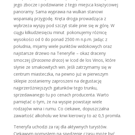
jego zbocze i podziwianie z tego miejsca księżycowej
panoramy. Sama wyprawa na wulkan stanowi
wspaniałą przygodę. Kręta droga prowadząca z
wybrzeża wyspy pod szczyt stale pnie się w górę. W
ciągu kilkudziesięciu minut pokonujemy różnicę
wysokości od 0 do ponad 2500 m n.p.m. Jadąc z
południa, mijamy wiele punktów widokowych oraz
najstarsze drzewo na Teneryfie – okaz draceny
smoczej (
Dracaena draco
) w Icod de los Vinos, które
słynie ze smakowitych win. Jeśli zatrzymamy się w
centrum miasteczka, na pewno już w pierwszym
sklepie zostaniemy zaproszeni na degustację
najprzeróżniejszych gatunków tego trunku,
sprzedawanego tu po cenach producenta. Warto
pamiętać o tym, że na wyspie powstaje wiele
rodzajów wina i rumu. Co ciekawe, dopuszczalna
zawartość alkoholu we krwi kierowcy to aż 0,5 promila.
Teneryfa uchodzi za raj dla aktywnych turystów.
Ciekawym pomysłem na spędzenie czasu może być