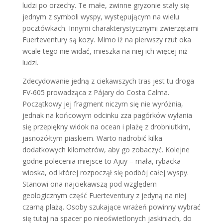
ludzi po orzechy. Te małe, zwinne gryzonie stały się
jednym z symboli wyspy, występującym na wielu
pocztówkach. Innymi charakterystycznymi zwierzętami
Fuerteventury są kozy. Mimo iż na pierwszy rzut oka
wcale tego nie widać, mieszka na niej ich więcej niż
ludzi.
Zdecydowanie jedną z ciekawszych tras jest tu droga
FV-605 prowadząca z Pájary do Costa Calma.
Początkowy jej fragment niczym się nie wyróżnia,
jednak na końcowym odcinku zza pagórków wyłania
się przepiękny widok na ocean i plażę z drobniutkim,
jasnożółtym piaskiem. Warto nadrobić kilka
dodatkowych kilometrów, aby go zobaczyć. Kolejne
godne polecenia miejsce to Ajuy – mała, rybacka
wioska, od której rozpoczął się podbój całej wyspy.
Stanowi ona najciekawszą pod względem
geologicznym część Fuerteventury z jedyną na niej
czarną plażą. Osoby szukające wrażeń powinny wybrać
się tutaj na spacer po nieoświetlonych jaskiniach, do