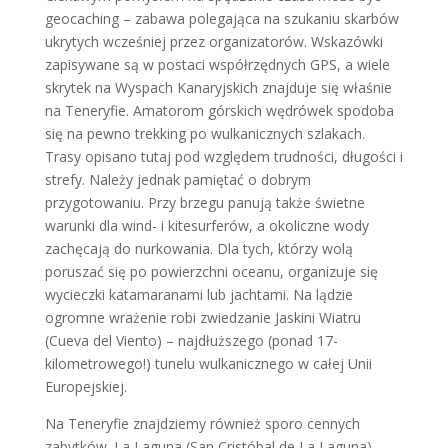
geocaching – zabawa polegająca na szukaniu skarbów
ukrytych wcześniej przez organizatorów. Wskazówki
zapisywane są w postaci współrzędnych GPS, a wiele
skrytek na Wyspach Kanaryjskich znajduje się właśnie
na Teneryfie. Amatorom górskich wędrówek spodoba
się na pewno trekking po wulkanicznych szlakach.
Trasy opisano tutaj pod względem trudności, długości i
strefy. Należy jednak pamiętać o dobrym
przygotowaniu. Przy brzegu panują także świetne
warunki dla wind- i kitesurferów, a okoliczne wody
zachęcają do nurkowania. Dla tych, którzy wolą
poruszać się po powierzchni oceanu, organizuje się
wycieczki katamaranami lub jachtami. Na lądzie
ogromne wrażenie robi zwiedzanie Jaskini Wiatru
(Cueva del Viento) – najdłuższego (ponad 17-
kilometrowego!) tunelu wulkanicznego w całej Unii
Europejskiej.
Na Teneryfie znajdziemy również sporo cennych
zabytków. La Laguna (San Cristóbal de La Laguna) –