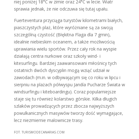
niej poniżej 18°C w zimie oraz 24°C w lecie. Wiatr
sprawia jednak, że nie odczuwa się tutaj upału.
Fuerteventura przyciąga turystów kilometrami białych,
piaszczystych plaż, które wyróżniane są za swoją
szczególną czystość (Błękitna Flaga dla 7 gmin),
idealnie niebieskim oceanem, a także możliwością
uprawiania wielu sportów. Przez cały rok na wyspie
działają centra nurkowe oraz szkoły wind- i
kitesurfingu. Bardziej zaawansowani miłośnicy tych
ostatnich dwóch dyscyplin mogą wziąć udział w
zawodach (m.in. w odbywającym się co roku w lipcu i
sierpniu na plażach półwyspu Jandía Pucharze Świata w
windsurfingu i kiteboardingu). Coraz popularniejsze
staje się tu również kolarstwo górskie. Kilka długich
szlaków prowadzących przez zbocza najwyższych
powulkanicznych masywów tworzy dość wymagające,
lecz niezmiernie malownicze trasy.
FOT. TURISMODECANARIAS.COM