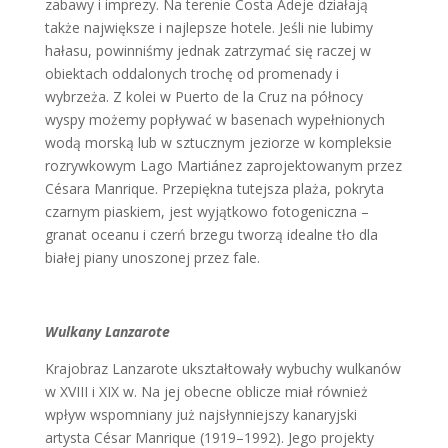
zabawy i imprezy. Na terenie Costa Adeje działają
także największe i najlepsze hotele. Jeśli nie lubimy
hałasu, powinniśmy jednak zatrzymać się raczej w
obiektach oddalonych trochę od promenady i
wybrzeża. Z kolei w Puerto de la Cruz na północy
wyspy możemy popływać w basenach wypełnionych
wodą morską lub w sztucznym jeziorze w kompleksie
rozrywkowym Lago Martiánez zaprojektowanym przez
Césara Manrique. Przepiękna tutejsza plaża, pokryta
czarnym piaskiem, jest wyjątkowo fotogeniczna –
granat oceanu i czerń brzegu tworzą idealne tło dla
białej piany unoszonej przez fale.
Wulkany Lanzarote
Krajobraz Lanzarote ukształtowały wybuchy wulkanów
w XVIII i XIX w. Na jej obecne oblicze miał również
wpływ wspomniany już najsłynniejszy kanaryjski
artysta César Manrique (1919–1992). Jego projekty