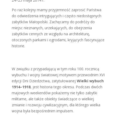
24–25 maja 2014 r.
Po raz kolejny mamy przyjemność zaprosić Państwa
do odwiedzenia intrygujących i często niedostępnych
zabytków Małopolski. Zachęcamy do podróży do
miejsc nieznanych, urzekających, do obejrzenia
zabytków cennych ze względu na architekturę,
otoczonych parkami i ogrodami, kryjących fascynujące
historie.
W związku z przypadającą w tym roku 100. rocznicą
wybuchu I wojny światowej motywem przewodnim XVI
edycji Dni Dziedzictwa, zatytułowanej
Wielki wybuch
1914–1918
, jest historia tego okresu. Podczas dwóch
majowych weekendów pokażemy nie tylko zabytki
militarne, ale także obiekty świadczące o wielkiej
zmianie i rozwoju cywilizacyjnym, dla którego wielka
wojna była bezpośrednim impulsem.