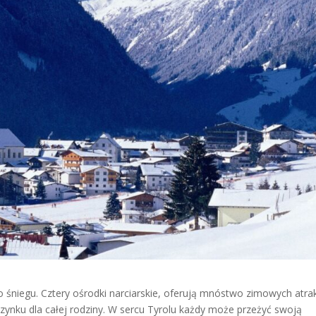
 śniegu. Cztery ośrodki narciarskie, oferują mnóstwo zimowych atrakc
nku dla całej rodziny. W sercu Tyrolu każdy może przeżyć swoją