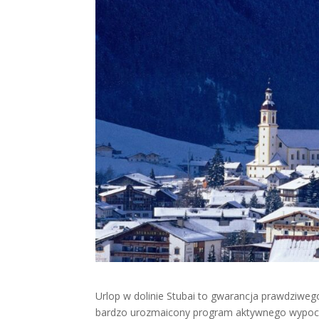
Urlop w dolinie Stubai to gwarancja prawdziwego
bardzo urozmaicony program aktywnego wypoczy