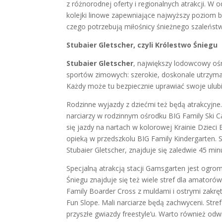
z różnorodnej oferty i regionalnych atrakcji. W 
kolejki linowe zapewniające najwyższy poziom b
czego potrzebują miłośnicy śnieżnego szaleńst
Stubaier Gletscher, czyli Królestwo Śniegu
Stubaier Gletscher
, największy lodowcowy ośr
sportów zimowych: szerokie, doskonale utrzyman
Każdy może tu bezpiecznie uprawiać swoje ulub
Rodzinne wyjazdy z dziećmi też będą atrakcyjne
narciarzy w rodzinnym ośrodku BIG Family Ski C
się jazdy na nartach w kolorowej Krainie Dzieci
opieką w przedszkolu BIG Family Kindergarten. S
Stubaier Gletscher, znajduje się zaledwie 45 mi
Specjalną atrakcją stacji Gamsgarten jest ogr
Śniegu znajduje się też wiele stref dla amato
Family Boarder Cross z muldami i ostrymi zakrę
Fun Slope. Mali narciarze będą zachwyceni. Stre
przyszłe gwiazdy freestyle’u. Warto również od