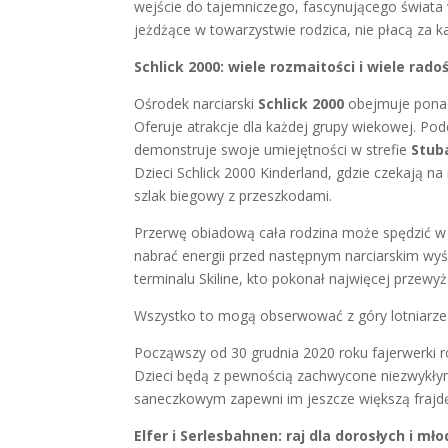
wejście do tajemniczego, fascynującego świata w
jeżdżące w towarzystwie rodzica, nie płacą za ka
Schlick 2000: wiele rozmaitości i wiele radoś
Ośrodek narciarski
Schlick 2000
obejmuje ponad
Oferuje atrakcje dla każdej grupy wiekowej. Po
demonstruje swoje umiejętności w strefie
Stuba
Dzieci Schlick 2000 Kinderland, gdzie czekają n
szlak biegowy z przeszkodami.
Przerwę obiadową cała rodzina może spędzić w j
nabrać energii przed następnym narciarskim wy
terminalu Skiline, kto pokonał najwięcej przewy
Wszystko to mogą obserwować z góry lotniarze i 
Począwszy od 30 grudnia 2020 roku fajerwerki r
Dzieci będą z pewnością zachwycone niezwykłym
saneczkowym zapewni im jeszcze większą frajd
Elfer i Serlesbahnen: raj dla dorosłych i mło