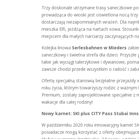
Trzy doskonale utrzymane trasy saneczkowe powi
prowadząca do wioski jest oświetlona nocą trzy 
dostarczają niezapomnianych wrażeń. Dla najmł
mieszka Elfi, jeżdżąca na nartach sowa. Stosu
miejscem dla małych narciarzy zaczynających n
Kolejka linowa
Serlesbahnen w Mieders
zabier
saneczkowy i świetna strefa dla dzieci. Przyszł
takie jak wyciągi talerzykowe i dywanowe, pom
zawsze chodzi przede wszystkim o radość i zab
Ofertę specjalną stanowią bezpłatne przejazdy w
roku życia, którym towarzyszy rodzic z ważnym 
Premium, zostały zaprojektowane specjalnie z m
wakacje dla całej rodziny!
Nowy karnet: SKI plus CITY Pass Stubai Inn
W październiku 2020 roku innowacyjny karnet SK
posiadacze mogą korzystać z oferty obejmującej 