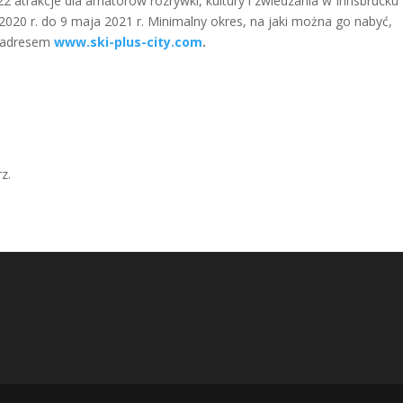
 22 atrakcje dla amatorów rozrywki, kultury i zwiedzania w Innsbrucku
 2020 r. do 9 maja 2021 r. Minimalny okres, na jaki można go nabyć,
od adresem
www.ski-plus-city.com
.
z.