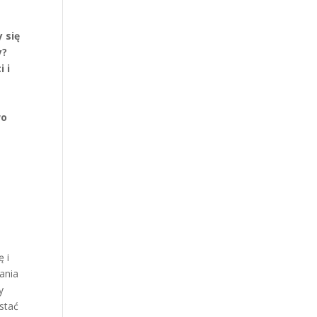
 się
y?
 i
wo
ż
h
ę i
ania
y
stać