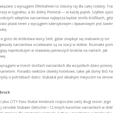
ązane z wyciągami Elferbahnen to śnieżny raj dla całej rodziny. Tra
razy w tygodniu, a do doliny Pinnistal ― w każdy piątek. Szybkie zjaz
odszych adeptów narciarstwa najlepsza będzie strefa Krößbach, gdz
nkowo płaski teren z wyciągiem talerzykowym i dywanowym jest świe
aukę.
a gości do królestwa łasicy Serli, gdzie znajduje się malowniczy tor
e gwiazdy narciarstwa oczekiwane są na stacji w dolinie. Rozmaite po
agają najmłodszym w stawianiu pierwszych kroków na nartach. Jak
awę.
yciągami w trzech strefach narciarskich dla wszystkich dzieci poniżej
karnetem. Ponadto niektóre obiekty hotelowe, takie jak domy BIG Fa
yślą o potrzebach dzieci. Stubaital jest idealnym miejscem na zimo
sbruck
I plus CITY Pass Stubai Innsbruck rozpocznie swój drugi sezon. Jego
ośrodek Stubaier Gletscher i 12 innych kurortów narciarskich w doli