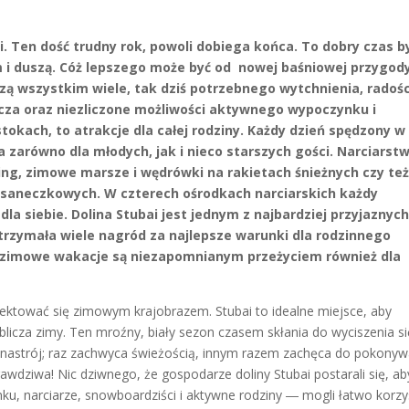
ai. Ten dość trudny rok, powoli dobiega końca. To dobry czas by
m i duszą. Cóż lepszego może być od nowej baśniowej przygod
ą wszystkim wiele, tak dziś potrzebnego wytchnienia, radości
ocza oraz niezliczone możliwości aktywnego wypoczynku i
okach, to atrakcje dla całej rodziny. Każdy dzień spędzony w
a zarówno dla młodych, jak i nieco starszych gości. Narciarst
ing, zimowe marsze i wędrówki na rakietach śnieżnych czy te
 saneczkowych. W czterech ośrodkach narciarskich każdy
la siebie. Dolina Stubai jest jednym z najbardziej przyjaznyc
Otrzymała wiele nagród za najlepsze warunki dla rodzinnego
 zimowe wakacje są niezapomnianym przeżyciem również dla
lektować się zimowym krajobrazem. Stubai to idealne miejsce, aby
licza zimy. Ten mroźny, biały sezon czasem skłania do wyciszenia si
 nastrój; raz zachwyca świeżością, innym razem zachęca do pokonyw
dziwa! Nic dziwnego, że gospodarze doliny Stubai postarali się, ab
, narciarze, snowboardziści i aktywne rodziny ― mogli łatwo korzy