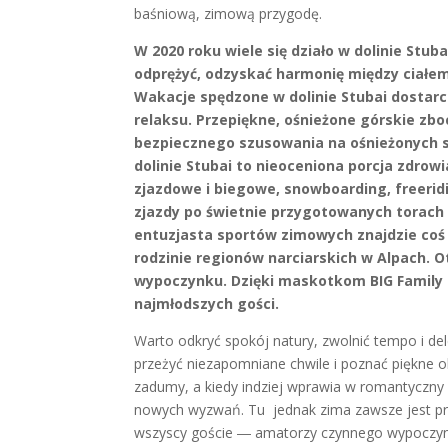
baśniową, zimową przygodę.
W 2020 roku wiele się działo w dolinie Stub
odprężyć, odzyskać harmonię między ciałe
Wakacje spędzone w dolinie Stubai dostarcz
relaksu. Przepiękne, ośnieżone górskie zb
bezpiecznego szusowania na ośnieżonych st
dolinie Stubai to nieoceniona porcja zdrowi
zjazdowe i biegowe, snowboarding, freerid
zjazdy po świetnie przygotowanych torach
entuzjasta sportów zimowych znajdzie coś d
rodzinie regionów narciarskich w Alpach. 
wypoczynku. Dzięki maskotkom BIG Family
najmłodszych gości.
Warto odkryć spokój natury, zwolnić tempo i de
przeżyć niezapomniane chwile i poznać piękne ob
zadumy, a kiedy indziej wprawia w romantyczny
nowych wyzwań. Tu jednak zima zawsze jest praw
wszyscy goście ― amatorzy czynnego wypoczynku