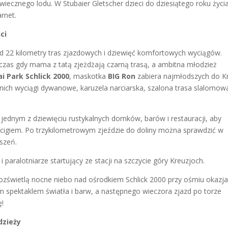
iecznego lodu. W Stubaier Gletscher dzieci do dziesiątego roku życia
rnet.
ci
 22 kilometry tras zjazdowych i dziewięć komfortowych wyciągów.
dczas gdy mama z tatą zjeżdżają czarną trasą, a ambitna młodzież
i Park Schlick 2000
, maskotka
BIG Ron
zabiera najmłodszych do K
a nich wyciągi dywanowe, karuzela narciarska, szalona trasa slalomowa
ednym z dziewięciu rustykalnych domków, barów i restauracji, aby
ścigiem. Po trzykilometrowym zjeździe do doliny można sprawdzić w
ższeń.
paralotniarze startujący ze stacji na szczycie góry Kreuzjoch.
ozświetlą nocne niebo nad ośrodkiem Schlick 2000 przy ośmiu okazja
 spektaklem światła i barw, a następnego wieczora zjazd po torze
ę!
dzieży