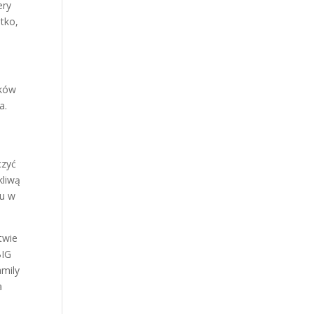
ery
tko,
ików
a.
czyć
kliwą
gu w
twie
BIG
amily
a
ę