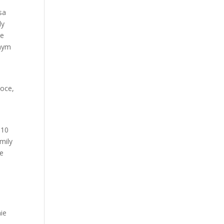
sa
dy
ie
tnym
moce,
 10
mily
we
nie