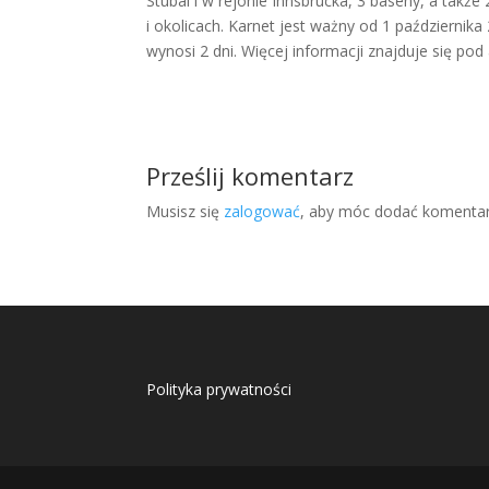
Stubai i w rejonie Innsbrucka, 3 baseny, a także
i okolicach. Karnet jest ważny od 1 października
wynosi 2 dni. Więcej informacji znajduje się p
Prześlij komentarz
Musisz się
zalogować
, aby móc dodać komentar
Polityka prywatności