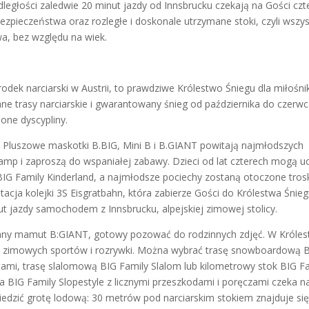
odległości zaledwie 20 minut jazdy od Innsbrucku czekają na Gości czt
ezpieczeństwa oraz rozległe i doskonale utrzymane stoki, czyli wszys
wa, bez względu na wiek.
odek narciarski w Austrii, to prawdziwe Królestwo Śniegu dla miłośn
e trasy narciarskie i gwarantowany śnieg od października do czerwc
ione dyscypliny.
. Pluszowe maskotki B.BIG, Mini B i B.GIANT powitają najmłodszych
amp i zaproszą do wspaniałej zabawy. Dzieci od lat czterech mogą u
 BIG Family Kinderland, a najmłodsze pociechy zostaną otoczone tros
tacja kolejki 3S Eisgratbahn, która zabierze Gości do Królestwa Śnie
nut jazdy samochodem z Innsbrucku, alpejskiej zimowej stolicy.
omny mamut B:GIANT, gotowy pozować do rodzinnych zdjęć. W Króles
rów zimowych sportów i rozrywki. Można wybrać trasę snowboardową 
tami, trasę slalomową BIG Family Slalom lub kilometrowy stok BIG F
fa BIG Family Slopestyle z licznymi przeszkodami i poręczami czeka n
wiedzić grotę lodową: 30 metrów pod narciarskim stokiem znajduje si