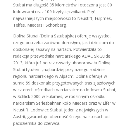
Stubai ma długość 35 kilometrów i otoczona jest 80
lodowcami oraz 109 trzytysięcznikami. Pięć
najważniejszych miejscowości to Neustift, Fulpmes,
Telfes, Mieders i Schönberg.
Dolina Stubai (Dolina Sztubajska) oferuje wszystko,
czego potrzeba zarówno dorosłym, jak i dzieciom do
doskonałej zabawy na nartach. Potwierdziła to
redakcja przewodnika narciarskiego ADAC SkiGuide
2013, która już po raz czwarty uhonorowała Dolinę
Stubai tytułem „najbardziej przyjaznego rodzinie
regionu narciarskiego w Alpach“. Dolina oferuje w
sumie 59 doskonale przygotowanych tras zjazdowych
w czterech ośrodkach narciarskich: na lodowcu Stubai,
w Schlick 2000 w Fulpmes, w rodzinnym ośrodku
narciarskim Serlesbahnen koło Mieders oraz w Elfer w
Neustift. Lodowiec Stubai, jeden z największych w
Austrii, gwarantuje obecność śniegu na stokach od
października do czerwca.