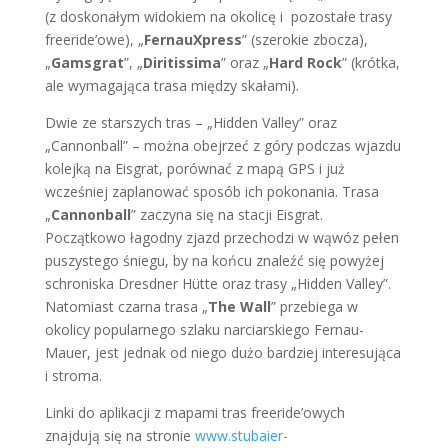
(z doskonałym widokiem na okolicę i pozostałe trasy
freeride’owe), „
FernauXpress
” (szerokie zbocza),
„
Gamsgrat
”, „
Diritissima
” oraz „
Hard Rock
” (krótka,
ale wymagająca trasa między skałami).
Dwie ze starszych tras – „Hidden Valley” oraz
„Cannonball” – można obejrzeć z góry podczas wjazdu
kolejką na Eisgrat, porównać z mapą GPS i już
wcześniej zaplanować sposób ich pokonania. Trasa
„
Cannonball
” zaczyna się na stacji Eisgrat.
Początkowo łagodny zjazd przechodzi w wąwóz pełen
puszystego śniegu, by na końcu znaleźć się powyżej
schroniska Dresdner Hütte oraz trasy „Hidden Valley”.
Natomiast czarna trasa „
The Wall
” przebiega w
okolicy popularnego szlaku narciarskiego Fernau-
Mauer, jest jednak od niego dużo bardziej interesująca
i stroma.
Linki do aplikacji z mapami tras freeride’owych
znajdują się na stronie
www.stubaier-