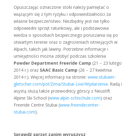
Opuszczając oznaczone stoki należy pamiętać o
wiążącym się z tym ryzyku i odpowiedzialności za
własne bezpieczeństwo. Niezbędny jest nie tylko
odpowiedni sprzęt ratunkowy, ale i podstawowa
wiedza o sposobach bezpiecznego poruszania się po
otwartym terenie oraz o zagrożeniach istniejących w
Alpach, takich jak lawiny. Potrzebne informacje i
umiejętności można zdobyć podczas szkolenia
Powder Department Freeride Camp
(21 – 23 lutego
2014 r.) oraz
SAAC Basic Camp
(26 – 27 kwietnia
2014 r.). Więcej informacji na stronie:
www.stubaier-
gletscher.com/pol/Zima/Stubai-Live/Wydarzenia
. Radą i
asystą służą także przewodnicy górscy z Neustift
Alpine Ski School (
www.alpin-schischule.com
) oraz
Freeride Centre Stubai (
www.freeridecenter-
stubai.com
).
Sprawdź sprzęt zanim wyruszysz