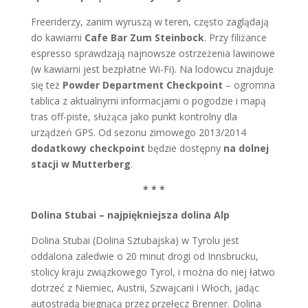
Freeriderzy, zanim wyruszą w teren, często zaglądają
do kawiarni
Cafe Bar Zum Steinbock
. Przy filiżance
espresso sprawdzają najnowsze ostrzeżenia lawinowe
(w kawiarni jest bezpłatne Wi-Fi). Na lodowcu znajduje
się też
Powder Department Checkpoint
– ogromna
tablica z aktualnymi informacjami o pogodzie i mapą
tras off-piste, służąca jako punkt kontrolny dla
urządzeń GPS. Od sezonu zimowego 2013/2014
dodatkowy checkpoint
będzie dostępny
na dolnej
stacji w Mutterberg
.
* * *
Dolina Stubai – najpiękniejsza dolina Alp
Dolina Stubai (Dolina Sztubajska) w Tyrolu jest
oddalona zaledwie o 20 minut drogi od Innsbrucku,
stolicy kraju związkowego Tyrol, i można do niej łatwo
dotrzeć z Niemiec, Austrii, Szwajcarii i Włoch, jadąc
autostradą biegnącą przez przełęcz Brenner. Dolina