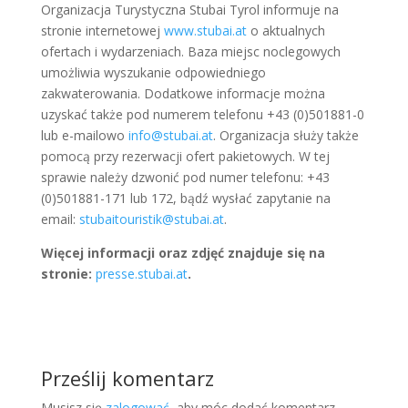
Organizacja Turystyczna Stubai Tyrol informuje na
stronie internetowej
www.stubai.at
o aktualnych
ofertach i wydarzeniach. Baza miejsc noclegowych
umożliwia wyszukanie odpowiedniego
zakwaterowania. Dodatkowe informacje można
uzyskać także pod numerem telefonu +43 (0)501881-0
lub e-mailowo
info@stubai.at
. Organizacja służy także
pomocą przy rezerwacji ofert pakietowych. W tej
sprawie należy dzwonić pod numer telefonu: +43
(0)501881-171 lub 172, bądź wysłać zapytanie na
email:
stubaitouristik@stubai.at
.
Więcej informacji oraz zdjęć znajduje się na
stronie:
presse.stubai.at
.
Prześlij komentarz
Musisz się
zalogować
, aby móc dodać komentarz.