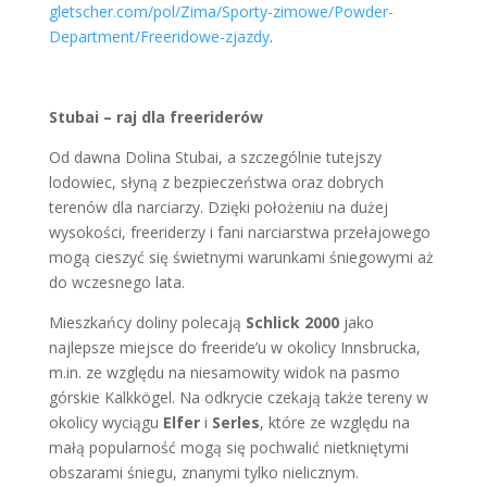
gletscher.com/pol/Zima/Sporty-zimowe/Powder-
Department/Freeridowe-zjazdy
.
Stubai
– raj dla freeriderów
Od dawna Dolina Stubai, a szczególnie tutejszy
lodowiec, słyną z bezpieczeństwa oraz dobrych
terenów dla narciarzy. Dzięki położeniu na dużej
wysokości, freeriderzy i fani narciarstwa przełajowego
mogą cieszyć się świetnymi warunkami śniegowymi aż
do wczesnego lata.
Mieszkańcy doliny polecają
Schlick 2000
jako
najlepsze miejsce do freeride’u w okolicy Innsbrucka,
m.in. ze względu na niesamowity widok na pasmo
górskie Kalkkögel. Na odkrycie czekają także tereny w
okolicy wyciągu
Elfer
i
Serles
, które ze względu na
małą popularność mogą się pochwalić nietkniętymi
obszarami śniegu, znanymi tylko nielicznym.