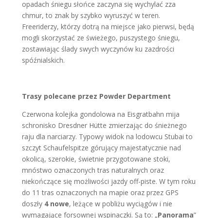
opadach śniegu słońce zaczyna się wychylać zza
chmur, to znak by szybko wyruszyć w teren.
Freeriderzy, którzy dotrą na miejsce jako pierwsi, będą
mogli skorzystać ze świeżego, puszystego śniegu,
zostawiając ślady swych wyczynów ku zazdrości
spóźnialskich.
Trasy polecane przez Powder Department
Czerwona kolejka gondolowa na Eisgratbahn mija
schronisko Dresdner Hütte zmierzając do śnieżnego
raju dla narciarzy. Typowy widok na lodowcu Stubai to
szczyt Schaufelspitze górujący majestatycznie nad
okolicą, szerokie, świetnie przygotowane stoki,
mnóstwo oznaczonych tras naturalnych oraz
niekończące się możliwości jazdy off-piste. W tym roku
do 11 tras oznaczonych na mapie oraz przez GPS
doszły
4 nowe
, leżące w pobliżu wyciągów i nie
wymagające forsownej wspinaczki. Są to: „
Panorama
”