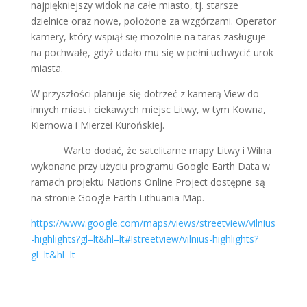
najpiękniejszy widok na całe miasto, tj. starsze
dzielnice oraz nowe, położone za wzgórzami. Operator
kamery, który wspiął się mozolnie na taras zasługuje
na pochwałę, gdyż udało mu się w pełni uchwycić urok
miasta.
W przyszłości planuje się dotrzeć z kamerą View do
innych miast i ciekawych miejsc Litwy, w tym Kowna,
Kiernowa i Mierzei Kurońskiej.
Warto dodać, że satelitarne mapy Litwy i Wilna
wykonane przy użyciu programu Google Earth Data w
ramach projektu Nations Online Project dostępne są
na stronie Google Earth Lithuania Map.
https://www.google.com/maps/views/streetview/vilnius
-highlights?gl=lt&hl=lt#!streetview/vilnius-highlights?
gl=lt&hl=lt