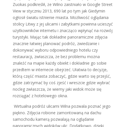
Zuokas podkreślił, że Wilno zaistniało w Google Street
View w styczniu 2013, 690 lat po tym jak Giedymin
ogłosił światu istnienie miasta. Możliwość oglądania
stolicy Litwy z jej ulicami i zabytkami powinna ucieszyć
użytkowników internetu i znacząco wpłynąć na rozwój
turystyki. Mając tak dokładne panoramiczne zdjęcia
znacznie łatwiej planować podróż, zwiedzanie i
dokonywać wyboru odpowiedniego hotelu czy
restauracji, zwłaszcza, że bez problemu można
znaleźć na mapie każdy obiekt i dokładnie go sobie
przedtem w internecie obejrzeć. Ułatwia to decyzje,
którą część miasta zobaczyć, gdzie warto się przejść,
gdzie zatrzymać by coś zjeść i wreszcie gdzie wybrać
nocleg zwłaszcza, że wiemy jaki widok może się
rozciągać z hotelowego okna.
Wirtualna podróż ulicami Wilna pozwala poznać jego
piękno. Zdjęcia robione zamontowaną na dachu
samochodu kamerą pozwalają na oglądanie
panoramicznych widoków ulic. Dodatkowo, dzięki