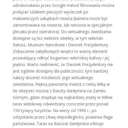
udoskonalaniu przez Google metod filmowania można
podążać szlakiem pieszych wycieczek po
malowniczych zakątkach miasta (kamera może być
zamontowana na rowerze, lub niesiona w specjalnym
plecaku przez operatora). Do wirtualnego zwiedzania
dostępne są też niektóre obiekty, w tym wileński
Ratusz, Muzeum Narodowe i Dworek Prezydentury.
Zobaczenie zabytkowych wnętrz to ważny element
pozwalający odkryć bogactwo wileńskiej kultury i jej
piękno. Warto nadmienić, że Dworek Prezydentury nie
jest ogólnie dostępny dla publiczności, tym bardziej
należy docenić możliwość jego wirtualnego
zwiedzenia. Piękną panoramę miasta z rzeką Wilią w
tle obejrzeć można z Baszty Giedymina na Zamku
Górnym, gdzie znajduje się najbardziej znany w Wilnie
taras widokowy odwiedzany corocznie przez ponad
150 tysięcy turystów. Na wieży od 1990 r., po
odzyskaniu przez Litwę niepodległości, powiewa flaga
państwowa. Taras na Baszcie Giedymina oferuje