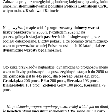
Założenia prognoz uwzględniają budowę kolejowej łącznicy, która
umożliwi
skomunikowanie południa Polski z Lotniskiem CPK
,
w tym m.in.
z Krakowa i Katowic
.
Na powyższej mapie widać
prognozowany dobowy wzrost
liczby pasażerów
w
2050 r.
(względem
2023 r.
) na
poszczególnych
stacjach pasażerskich
obsługiwanych przez
pociągi dalekobieżne. Liczby pokazują, że pomimo dynamicznego
wzrostu przewozów w całej Polsce w ostatnich 10 latach,
dalsze
dynamiczne wzrosty będą możliwe
.
Oto kilka przykładów najbardziej dynamicznego prognozowanego
wzrostu liczby podróżnych na poszczególnych stacjach do 2050 r.:
dla
Zamościa
jest to 445 proc., dla
Nowego Sącza
425 proc.,
Grudziądza
206 proc.,
Ełku
200 proc.,
Sieradza
193 proc.,
Białegostoku
181 proc.,
Zielonej Góry
100 proc.,
Koszalina
79
proc.
–
Na podstawie prognoz wymiany pasażerskiej widać jak na dłoni,
że
beneficjentami inwestycji kolejowych CPK
staną się nie tylko