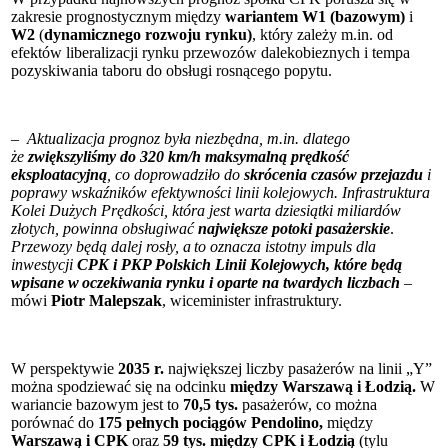
zakresie prognostycznym między
wariantem W1
(bazowym)
i
W2
(
dynamicznego rozwoju rynku)
, który zależy m.in. od
efektów liberalizacji rynku przewozów dalekobieznych i tempa
pozyskiwania taboru do obsługi rosnącego popytu.
–
Aktualizacja prognoz była niezbędna, m.in. dlatego
że
zwiększyliśmy do 320 km/h maksymalną prędkość
eksploatacyjną
, co doprowadziło do
skrócenia czasów przejazdu
i
poprawy wskaźników efektywności linii kolejowych. Infrastruktura
Kolei Dużych Prędkości, która jest warta dziesiątki miliardów
złotych, powinna obsługiwać
największe potoki pasażerskie
.
Przewozy będą dalej rosły, a to oznacza istotny impuls dla
inwestycji
CPK i PKP Polskich Linii Kolejowych
, które będą
wpisane w oczekiwania rynku i
oparte na twardych liczbach
–
mówi
Piotr Malepszak
, wiceminister infrastruktury.
W perspektywie
2035 r.
największej liczby pasażerów na linii „Y”
można spodziewać się na odcinku
między Warszawą i Łodzią.
W
wariancie bazowym jest to
70,5 tys.
pasażerów, co można
porównać do
175 pełnych pociągów Pendolino,
między
Warszawą i CPK
oraz
59 tys.
między CPK i Łodzią
(tylu