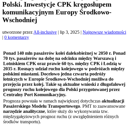
Polski. Inwestycje CPK kręgosłupem
komunikacyjnym Europy Środkowo-
Wschodniej
utworzone przez
All-inclusive
|
lip 3, 2025
|
Najnowsze wiadomości
|
0 komentarzy
Ponad 140 mln pasażerów kolei dalekobieżnej w 2050 r. Ponad
70 tys. pasażerów na dobę na odcinku między Warszawą i
Lotniskiem CPK oraz prawie 60 tys. między CPK i Łodzią w
2035 r. Rosnący udział ruchu kolejowego w podróżach między
polskimi miastami. Docelowo jedna czwarta podróży
lotniczych w Europie Środkowo-Wschodniej możliwa do
przejęcia przez kolej. Takie są aktualne wnioski z długofalowej
prognozy ruchu kolejowego dla Polski przygotowanej przez
Centralny Port Komunikacyjny.
Prognoza powstała w ramach największej dotychczas
aktualizacji
Pasażerskiego Modelu Transportowego
. PMT to zaawansowane
narzędzie analityczne
, które służy do wykonywania tzw.
międzygałęziowych prognoz ruchu (z uwzględnieniem różnych
środków transportu).