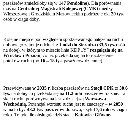
pasażerów zmieściłoby się w
147 Pendolino
). Dla porównania:
dziś na
Centralnej Magistrali Kolejowej (CMK)
między
Włoszczową i Grodziskiem Mazowieckim podróżuje ok.
20 tys.
osób w ciągu doby.
Kolejne miejsce pod względem spodziewanego natężenia ruchu
dobowego zajmuje odcinek
z Łodzi do Sieradza (33,5 tys.
osób
na dobę), w którym to mieście linia KDP „Y”
rozgałęzia się na
Wrocław i Poznań
, co też przekłada się na to rozdzielenie
potoków ruchu (po
16 – 18 tys.
pasażerów dziennie).
Przewidywana
w 2035 r.
liczba pasażerów na
Stacji CPK
to
30,6
tys.
na dobę, co przekłada się na
11,2 mln
pasażerów rocznie. Ta
skala ruchu porównywalna jest z dzisiejszą
Warszawą
Wschodnią
.
Potencjał wzrostu ruchu jest tu znaczący –
w 2050
r.
ma to być
48,2 tys.
pasażerów dobowo,
czyli
17,6 mln
w ciągu
roku. To tyle, ile obsługuje dziś stacja
Katowice Główne.