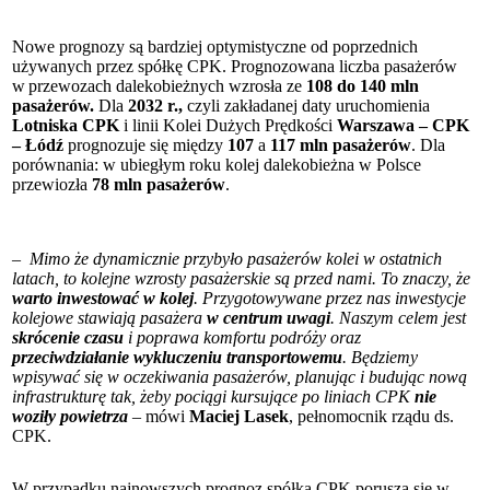
Nowe prognozy są bardziej optymistyczne od poprzednich
używanych przez spółkę CPK. Prognozowana liczba pasażerów
w przewozach dalekobieżnych wzrosła ze
108 do 140 mln
pasażerów.
Dla
2032 r.,
czyli zakładanej daty uruchomienia
Lotniska CPK
i linii Kolei Dużych Prędkości
Warszawa – CPK
– Łódź
prognozuje się między
107
a
117 mln pasażerów
. Dla
porównania: w ubiegłym roku kolej dalekobieżna w Polsce
przewiozła
78 mln pasażerów
.
–
Mimo że dynamicznie przybyło pasażerów kolei w ostatnich
latach, to kolejne wzrosty pasażerskie są przed nami. To znaczy, że
warto inwestować w kolej
. Przygotowywane przez nas inwestycje
kolejowe stawiają pasażera
w centrum uwagi
. Naszym celem jest
skrócenie czasu
i poprawa komfortu podróży oraz
przeciwdziałanie wykluczeniu transportowemu
. Będziemy
wpisywać się w oczekiwania pasażerów, planując i budując nową
infrastrukturę tak, żeby pociągi kursujące po liniach CPK
nie
woziły powietrza
– mówi
Maciej Lasek
, pełnomocnik rządu ds.
CPK.
W przypadku najnowszych prognoz spółka CPK porusza się w