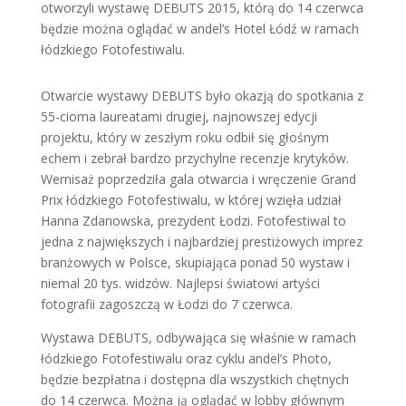
otworzyli wystawę DEBUTS 2015, którą do 14 czerwca
będzie można oglądać w andel’s Hotel Łódź w ramach
łódzkiego Fotofestiwalu.
Otwarcie wystawy DEBUTS było okazją do spotkania z
55-cioma laureatami drugiej, najnowszej edycji
projektu, który w zeszłym roku odbił się głośnym
echem i zebrał bardzo przychylne recenzje krytyków.
Wernisaż poprzedziła gala otwarcia i wręczenie Grand
Prix łódzkiego Fotofestiwalu, w której wzięła udział
Hanna Zdanowska, prezydent Łodzi. Fotofestiwal to
jedna z największych i najbardziej prestiżowych imprez
branżowych w Polsce, skupiająca ponad 50 wystaw i
niemal 20 tys. widzów. Najlepsi światowi artyści
fotografii zagoszczą w Łodzi do 7 czerwca.
Wystawa DEBUTS, odbywająca się właśnie w ramach
łódzkiego Fotofestiwalu oraz cyklu andel’s Photo,
będzie bezpłatna i dostępna dla wszystkich chętnych
do 14 czerwca. Można ją oglądać w lobby głównym