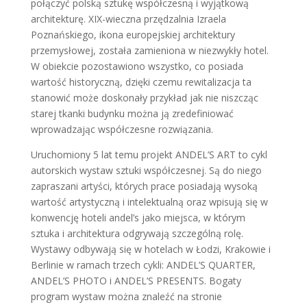
połączyć polską sztukę współczesną i wyjątkową
architekturę. XIX-wieczna przędzalnia Izraela
Poznańskiego, ikona europejskiej architektury
przemysłowej, została zamieniona w niezwykły hotel.
W obiekcie pozostawiono wszystko, co posiada
wartość historyczną, dzięki czemu rewitalizacja ta
stanowić może doskonały przykład jak nie niszcząc
starej tkanki budynku można ją zredefiniować
wprowadzając współczesne rozwiązania.
Uruchomiony 5 lat temu projekt ANDEL’S ART to cykl
autorskich wystaw sztuki współczesnej. Są do niego
zapraszani artyści, których prace posiadają wysoką
wartość artystyczną i intelektualną oraz wpisują się w
konwencję hoteli andel’s jako miejsca, w którym
sztuka i architektura odgrywają szczególną rolę.
Wystawy odbywają się w hotelach w Łodzi, Krakowie i
Berlinie w ramach trzech cykli: ANDEL’S QUARTER,
ANDEL’S PHOTO i ANDEL’S PRESENTS. Bogaty
program wystaw można znaleźć na stronie