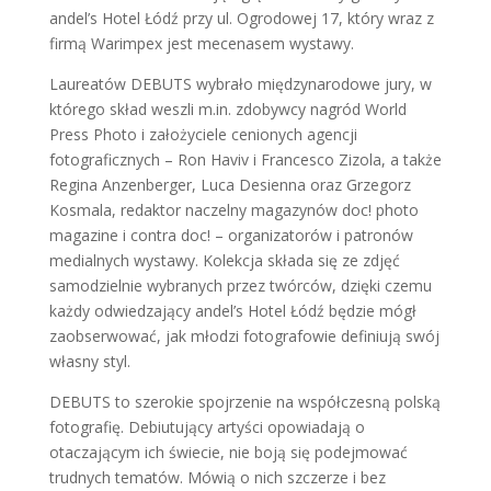
andel’s Hotel Łódź przy ul. Ogrodowej 17, który wraz z
firmą Warimpex jest mecenasem wystawy.
Laureatów DEBUTS wybrało międzynarodowe jury, w
którego skład weszli m.in. zdobywcy nagród World
Press Photo i założyciele cenionych agencji
fotograficznych – Ron Haviv i Francesco Zizola, a także
Regina Anzenberger, Luca Desienna oraz Grzegorz
Kosmala, redaktor naczelny magazynów doc! photo
magazine i contra doc! – organizatorów i patronów
medialnych wystawy. Kolekcja składa się ze zdjęć
samodzielnie wybranych przez twórców, dzięki czemu
każdy odwiedzający andel’s Hotel Łódź będzie mógł
zaobserwować, jak młodzi fotografowie definiują swój
własny styl.
DEBUTS to szerokie spojrzenie na współczesną polską
fotografię. Debiutujący artyści opowiadają o
otaczającym ich świecie, nie boją się podejmować
trudnych tematów. Mówią o nich szczerze i bez