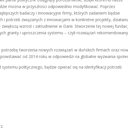
ędzie można w przyszłości odpowiednio modyfikować. Poprzez
jlepszych badaczy i innowacyjne firmy, których zadaniem będzie
 i potrzeb związanych z innowacjami w konkretne projekty, działani
 zwiększą wzrost i zatrudnienie w Danii. Stworzenie tej nowej fundacj
ących granty i uproszczenia systemu – czyli rozwiązań rekomendowan
ć potrzebę tworzenia nowych rozwiązań w duńskich firmach oraz no
ą powstawać od 2014 roku w odpowiedzi na globalne wyzwania społe
systemu politycznego, będzie opierać się na identyfikacji potrzeb
z.