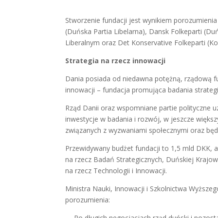
Stworzenie fundacji jest wynikiem porozumieni
(Duńska Partia Libelarna), Dansk Folkeparti (D
Liberalnym oraz Det Konservative Folkeparti (
Strategia na rzecz innowacji
Dania posiada od niedawna potężną, rządową fu
innowacji – fundacja promująca badania strateg
Rząd Danii oraz wspomniane partie polityczne uz
inwestycje w badania i rozwój, w jeszcze więks
związanych z wyzwaniami społecznymi oraz będ
Przewidywany budżet fundacji to 1,5 mld DKK, 
na rzecz Badań Strategicznych, Duńskiej Krajo
na rzecz Technologii i Innowacji.
Ministra Nauki, Innowacji i Szkolnictwa Wyższeg
porozumienia:
– „Po długich negocjacjach rząd duński i pozost