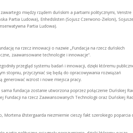
a zawartego między rządem duńskim a partiami politycznymi, Venstre
uńska Partia Ludowa), Enhedslisten (Sojusz Czerwono-Zieloni), Sojus
Konserwatywna Partia Ludowa).
ndację na rzecz innowacji o nazwie „Fundacja na rzecz duńskich
iczne, zaawansowane technologie i innowacje“.
godniły przegląd systemu badań i innowacji, dzięki któremu publiczn
zym stopniu, przyczyniać się będą do opracowywania rozwiązań
ą generować wzrost i nowe miejsca pracy.
a sama fundacja zostanie utworzona poprzez połączenie Duńskiej Ra
wej Fundacji na rzecz Zaawansowanych Technologii oraz Duńskiej Ra
o, Mortena Østergaarda niezmiernie cieszy fakt szerokiego poparcia 
ałe partie polityczne osiągnęły porozumienie, dzięki któremu nasze