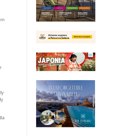
zem
e
dy
dy
dla