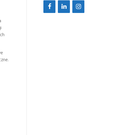
a
i
ych
we
czne.