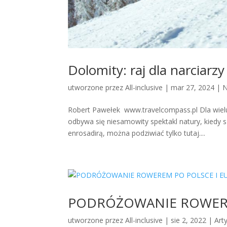
Dolomity: raj dla narciarzy
utworzone przez
All-inclusive
|
mar 27, 2024
|
N
Robert Pawełek www.travelcompass.pl Dla wielu
odbywa się niesamowity spektakl natury, kiedy s
enrosadirą, można podziwiać tylko tutaj....
PODRÓŻOWANIE ROWERE
utworzone przez
All-inclusive
|
sie 2, 2022
|
Art