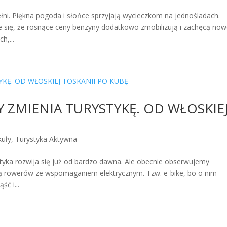
 Piękna pogoda i słońce sprzyjają wycieczkom na jednośladach.
e się, że rosnące ceny benzyny dodatkowo zmobilizują i zachęcą no
h,...
 ZMIENIA TURYSTYKĘ. OD WŁOSKIE
kuły
,
Turystyka Aktywna
ka rozwija się już od bardzo dawna. Ale obecnie obserwujemy
wą rowerów ze wspomaganiem elektrycznym. Tzw. e-bike, bo o nim
ść i...