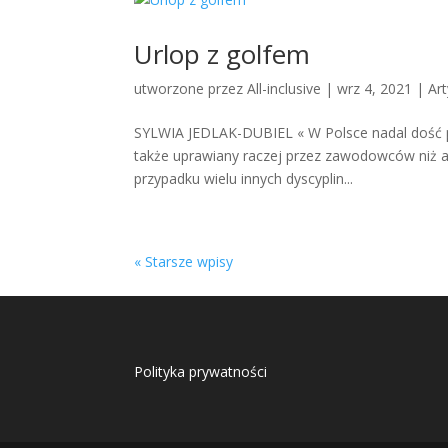
Urlop z golfem
utworzone przez
All-inclusive
|
wrz 4, 2021
|
Art
SYLWIA JEDLAK-DUBIEL « W Polsce nadal dość popu
także uprawiany raczej przez zawodowców niż am
przypadku wielu innych dyscyplin...
« Starsze wpisy
Polityka prywatności