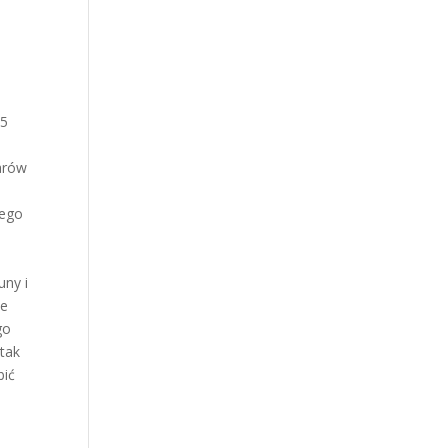
 5
arów
wego
uny i
ne
go
ptak
bić