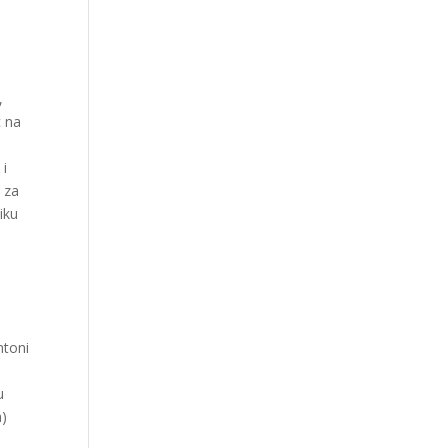
,
c na
i
 i
, za
iku
ntoni
u
a)