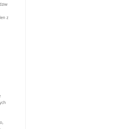
odziw
den z
e
cych
o,
m