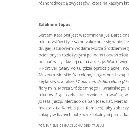
różnorodnością zwyczajów, które na każdym kr
Szlakiem tapas
Sercem Katalonii jest wspomniana już Barcelona
mln turystów i tyle samo zakochuje się w niej b
drugiej lazurowymi wodami Morza Śródziemnego
ocienionych rozłożystymi palmami i otwartością,
poznać wszystkie jej cuda i atrakcje. Warto wi
– Port Vell (Stary Port), gdzie oprócz pięknej, 
Muzeum Morskie Barcelony, z ogromną liczbą d
żeglarstwa, a także
L’Aquàrium de Barcelona (Ak
flory m.in. Morza Śródziemnego i Karaibskiego,
rekinów. Stąd trzeba koniecznie skierować się
Józefa (hiszp. Mercado de San José, kat. Merca
miasta – La Rambla (Les Rambles), aby zobacz
zakupy w licznych butikach z lokalnymi pamiątka
FOT. TURISME DE BARCELONA/JORDI TRULLAS