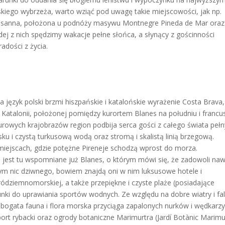
ńskiego wybrzeża, warto wziąć pod uwagę takie miejscowości, jak np.
a Susanna, położona u podnóży masywu Montnegre Pineda de Mar oraz
dej z nich spędzimy wakacje pełne słońca, a słynący z gościnności
radości z życia.
 język polski brzmi hiszpańskie i katalońskie wyrażenie Costa Brava,
ci Katalonii, położonej pomiędzy kurortem Blanes na południu i francu
surowych krajobrazów region podbija serca gości z całego świata peł
asku i czystą turkusową wodą oraz stromą i skalistą linią brzegową.
miejscach, gdzie potężne Pireneje schodzą wprost do morza.
 jest tu wspomniane już Blanes, o którym mówi się, że zadowoli na
ym nic dziwnego, bowiem znajdą oni w nim luksusowe hotele i
ródziemnomorskiej, a także przepiękne i czyste plaże (posiadające
unki do uprawiania sportów wodnych. Ze względu na dobre wiatry i fa
aś bogata fauna i flora morska przyciąga zapalonych nurków i wędkarzy
ort rybacki oraz ogrody botaniczne Marimurtra (Jardí Botànic Marimu