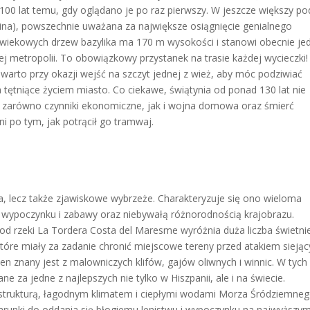
d 100 lat temu, gdy oglądano je po raz pierwszy. W jeszcze większy p
ina), powszechnie uważana za największe osiągnięcie genialnego
wiekowych drzew bazylika ma 170 m wysokości i stanowi obecnie je
j metropolii. To obowiązkowy przystanek na trasie każdej wycieczki!
 warto przy okazji wejść na szczyt jednej z wież, aby móc podziwiać
 tętniące życiem miasto. Co ciekawe, świątynia od ponad 130 lat nie
y zarówno czynniki ekonomiczne, jak i wojna domowa oraz śmierć
ni po tym, jak potrącił go tramwaj.
ica, lecz także zjawiskowe wybrzeże. Charakteryzuje się ono wieloma
 wypoczynku i zabawy oraz niebywałą różnorodnością krajobrazu.
od rzeki La Tordera Costa del Maresme wyróżnia duża liczba świetni
 które miały za zadanie chronić miejscowe tereny przed atakiem sieją
en znany jest z malowniczych klifów, gajów oliwnych i winnic. W tych
e za jedne z najlepszych nie tylko w Hiszpanii, ale i na świecie.
rastrukturą, łagodnym klimatem i ciepłymi wodami Morza Śródziemneg
unki do oddania się błogiemu lenistwu i wypoczynku na najwyższy