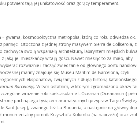
oku potwierdzają jej unikatowość oraz gorący temperament.
 – gwarna, kosmopolityczna metropolia, którą co roku odwiedza ok.
ez pamięci. Otoczona z jednej strony masywem Sierra de Collserola, z
 zachwyca swoją wspaniałą architekturą, labiryntem miejskich bulw
 z jaką jej mieszkańcy witają gości. Nawet miesiąc to za mało, aby
ęc wybierać rozważnie i zacząć zwiedzanie od głównego portu handlo
nowoczesnej mariny znajduje się Museu Marítim de Barcelona, czyli
rogocennych eksponatów, związanych z długą historią katalońskiego
warium Barcelony)
. W tym ostatnim, w którym zgromadzono okazy fa
 szczególne wrażenie robi spektakularne L’Oceanari (Oceanarium) peł
 w stronę pachnącego tysiącem aromatycznych przypraw Targu Święte
t de Sant Josep), zwanego też La Boquería, a następnie na główny de
yć monumentalny pomnik Krzysztofa Kolumba (na nabrzeżu) oraz zro
mi.