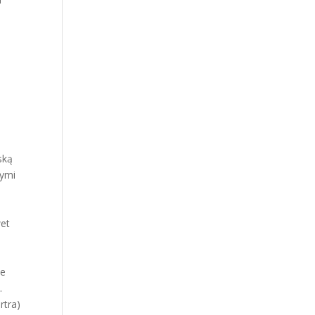
ską
nymi
wet
le
.
rtra)