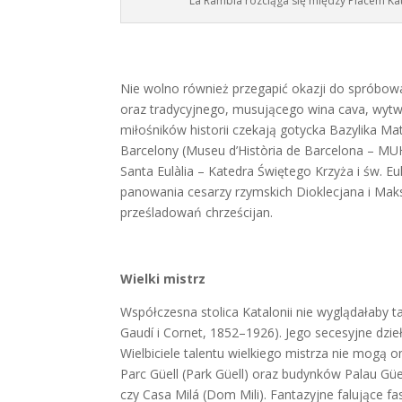
La Rambla rozciąga się między Placem Kata
Nie wolno również przegapić okazji do spróbowa
oraz tradycyjnego, musującego wina cava, wytwa
miłośników historii czekają gotycka Bazylika Mat
Barcelony (Museu d’Història de Barcelona – MUH
Santa Eulàlia – Katedra Świętego Krzyża i św. Eul
panowania cesarzy rzymskich Dioklecjana i Maks
prześladowań chrześcijan.
Wielki mistrz
Współczesna stolica Katalonii nie wyglądałaby t
Gaudí i Cornet, 1852–1926). Jego secesyjne dzie
Wielbiciele talentu wielkiego mistrza nie mog
Parc Güell (Park Güell) oraz budynków Palau Güe
czy Casa Milá (Dom Mili). Fantazyjne falujące f