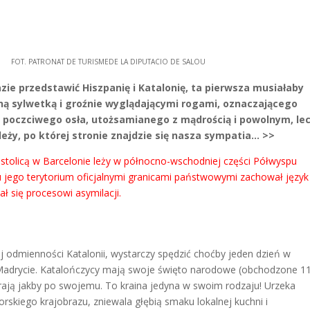
DE LA DIPUTACIO DE SALOU
azie przedstawić Hiszpanię i Katalonię, ta pierwsza musiałaby
ną sylwetką i groźnie wyglądającymi rogami, oznaczającego
 – poczciwego osła, utożsamianego z mądrością i powolnym, le
eży, po której stronie znajdzie się nasza sympatia… >>
stolicą w Barcelonie leży w północno-wschodniej części Półwyspu
łu jego terytorium oficjalnymi granicami państwowymi zachował język
ł się procesowi asymilacji.
j odmienności Katalonii, wystarczy spędzić choćby jeden dzień w
 w Madrycie. Katalończycy mają swoje święto narodowe (obchodzone 1
rają jakby po swojemu. To kraina jedyna w swoim rodzaju! Urzeka
orskiego krajobrazu, zniewala głębią smaku lokalnej kuchni i