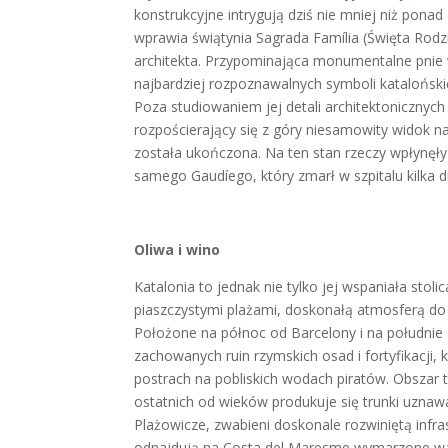
konstrukcyjne intrygują dziś nie mniej niż pona
wprawia świątynia Sagrada Família (Święta Rodz
architekta. Przypominająca monumentalne pnie 
najbardziej rozpoznawalnych symboli katalońskie
Poza studiowaniem jej detali architektonicznych
rozpościerający się z góry niesamowity widok na
została ukończona. Na ten stan rzeczy wpłynęł
samego Gaudíego, który zmarł w szpitalu kilka d
Oliwa i wino
Katalonia to jednak nie tylko jej wspaniała stol
piaszczystymi plażami, doskonałą atmosferą do
Położone na północ od Barcelony i na południe 
zachowanych ruin rzymskich osad i fortyfikacji,
postrach na pobliskich wodach piratów. Obszar t
ostatnich od wieków produkuje się trunki uznawan
Plażowicze, zwabieni doskonale rozwiniętą inf
odnajdują na Costa del Maresme wymarzone war