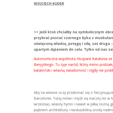
WOJCIECH KUDER
FOT. PATRONAT DE TURISME
<< Jeśli ktoś chciałby na symbolicznym obr
przybrać postać czarnego byka z muskular
uświęconą władzę, potęgę i siłę, zaś druga
upartym dążeniem do celu. Tylko od nas zal
Autonomiczna wspólnota Hiszpanii Katalonia ze 
Iberyjskiego. Tu żyje naród, który mimo podzia
kataloński i własną świadomość i nigdy nie podda
Aby na własne oczy przekonać się o fascynujące
Barcelonie. Tutaj mówi i myśli się inaczej niż
września), własny hymn i nawet w piłkę nożną g
pięknem architektury i nieskazitelną urodą nadm