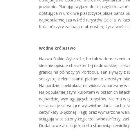
poziomie. Planując wyjazd do tej części katalo
obfitująca w urokliwe piaszczyste plaże Sant
najpopularniejsza wśród turystów Calella. W każ
Katalończycy zadbają o atmosferę życzliwości i 
Wodne królestwo
Nazwa Dzikie Wybrzeże, bo tak w tłumaczeniu na
idealnie opisuje charakter tej nadmorskiej częś
granicą na północy (w Portbou). Ten słynący z 
soczystej zieleni lasami, plażami o złocistym pi
Najbardziej spektakularne widoki zobaczymy w 
Najpopularniejszym kurortem w ostatnich latach
najbardziej wymagających turystów. Nie ma w t
restauracje serwujące wykwintne dania kuchni ś
certyfikaty Błękitnej Flagi) oraz wymarzone war
ściągają w te strony żeglarze i windsurferzy, z
Dodatkowe atrakcje kurortu stanowią niewielki p