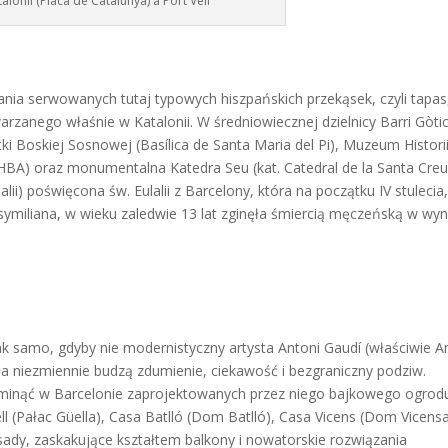
lonii (Placa de Catalunya) a Port Vell
nia serwowanych tutaj typowych hiszpańskich przekąsek, czyli tapas
rzanego właśnie w Katalonii. W średniowiecznej dzielnicy Barri Gòti
ki Boskiej Sosnowej (Basílica de Santa Maria del Pi), Muzeum Histori
BA) oraz monumentalna Katedra Seu (kat. Catedral de la Santa Creu
alii) poświęcona św. Eulalii z Barcelony, która na początku IV stulecia
ymiliana, w wieku zaledwie 13 lat zginęła śmiercią męczeńską w wyn
ak samo, gdyby nie modernistyczny artysta Antoni Gaudí (właściwie A
ła niezmiennie budzą zdumienie, ciekawość i bezgraniczny podziw.
ą ominąć w Barcelonie zaprojektowanych przez niego bajkowego ogrod
ll (Pałac Güella), Casa Batlló (Dom Batlló), Casa Vicens (Dom Vicens
asady, zaskakujące kształtem balkony i nowatorskie rozwiązania