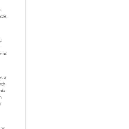
a
cze,
El
b
wiać
w, a
ych
nia
mi
i
o w