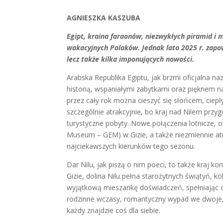
AGNIESZKA KASZUBA
Egipt, kraina faraonów, niezwykłych piramid i 
wakacyjnych Polaków. Jednak lato 2025 r. zapow
lecz także kilka imponujących nowości.
Arabska Republika Egiptu, jak brzmi oficjalna 
historią, wspaniałymi zabytkami oraz pięknem n
przez cały rok można cieszyć się słońcem, ciep
szczególnie atrakcyjnie, bo kraj nad Nilem prz
turystyczne pobyty. Nowe połączenia lotnicze, 
Museum – GEM) w Gizie, a także niezmiennie at
najciekawszych kierunków tego sezonu.
Dar Nilu, jak piszą o nim poeci, to także kraj 
Gizie, dolina Nilu pełna starożytnych świątyń,
wyjątkową mieszankę doświadczeń, spełniając 
rodzinne wczasy, romantyczny wypad we dwoje, 
każdy znajdzie coś dla siebie.