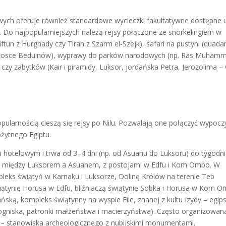
ch oferuje również standardowe wycieczki fakultatywne dostępne 
. Do najpopularniejszych należą rejsy połączone ze snorkelingiem w
ftun z Hurghady czy Tiran z Szarm el-Szejk), safari na pustyni (quada
w wiosce Beduinów), wyprawy do parków narodowych (np. Ras Muham
 czy zabytków (Kair i piramidy, Luksor, jordańska Petra, Jerozolima –
opularnością cieszą się rejsy po Nilu. Pozwalają one połączyć wypoc
żytnego Egiptu.
hotelowym i trwa od 3–4 dni (np. od Asuanu do Luksoru) do tygodni
dzie między Luksorem a Asuanem, z postojami w Edfu i Kom Ombo. W
ompleks świątyń w Karnaku i Luksorze, Dolinę Królów na terenie Teb
iątynię Horusa w Edfu, bliźniaczą świątynię Sobka i Horusa w Kom 
ką, kompleks świątynny na wyspie File, znanej z kultu Izydy – egips
 ogniska, patronki małżeństwa i macierzyństwa). Często organizowan
 – stanowiska archeologicznego z nubijskimi monumentami.