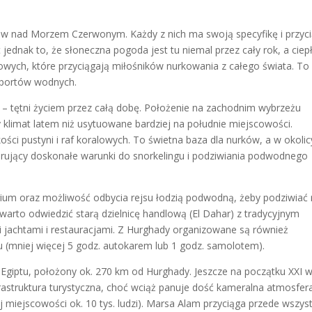
tów nad Morzem Czerwonym. Każdy z nich ma swoją specyfikę i przyc
ednak to, że słoneczna pogoda jest tu niemal przez cały rok, a ciep
owych, które przyciągają miłośników nurkowania z całego świata. To
a sportów wodnych.
u – tętni życiem przez całą dobę. Położenie na zachodnim wybrzeżu
klimat latem niż usytuowane bardziej na południe miejscowości.
kości pustyni i raf koralowych. To świetna baza dla nurków, a w okolic
erujący doskonałe warunki do snorkelingu i podziwiania podwodnego
ium oraz możliwość odbycia rejsu łodzią podwodną, żeby podziwiać 
arto odwiedzić starą dzielnicę handlową (El Dahar) z tradycyjnym
jachtami i restauracjami. Z Hurghady organizowane są również
iru (mniej więcej 5 godz. autokarem lub 1 godz. samolotem).
 Egiptu, położony ok. 270 km od Hurghady. Jeszcze na początku XXI w
infrastruktura turystyczna, choć wciąż panuje dość kameralna atmosfer
 miejscowości ok. 10 tys. ludzi). Marsa Alam przyciąga przede wszys