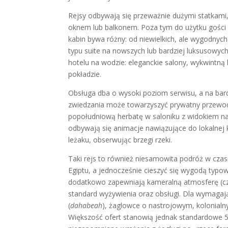
Rejsy odbywają się przeważnie dużymi statkami,
oknem lub balkonem. Poza tym do użytku gości 
kabin bywa różny: od niewielkich, ale wygodnyc
typu suite na nowszych lub bardziej luksusowy
hotelu na wodzie: eleganckie salony, wykwintną
pokładzie.
Obsługa dba o wysoki poziom serwisu, a na bar
zwiedzania może towarzyszyć prywatny przewodn
popołudniową herbatę w saloniku z widokiem na 
odbywają się animacje nawiązujące do lokalnej 
leżaku, obserwując brzegi rzeki.
Taki rejs to również niesamowita podróż w cza
Egiptu, a jednocześnie cieszyć się wygodą typo
dodatkowo zapewniają kameralną atmosferę (cz
standard wyżywienia oraz obsługi. Dla wymagają
(
dahabeah
), żaglowce o nastrojowym, kolonia
Większość ofert stanowią jednak standardowe 5