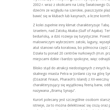
2002 r. wraz z okolicami na Listę Światowego 
dziećmi ze względu na szerokie, piaszczyste pla
bawić się w klubach lub kasynach, a liczne komf
Z kolei zupełnie inny klimat charakteryzuje Tabę.
Izraelem, nad Zatoką Akaba (Gulf of Aqaba). Te
beduińską, a dziś rozwija się turystycznie. Pow
malowniczym wybrzeżem: zatoki, laguny, wysepki
atut stanowi rafa koralowa, bo północna część 
Działa tu ponad 20 centrów nurkowych (m.in. pr
miejscami dzikie i bardzo spokojne, więc odnajdą
Blisko stąd do atrakcji niedostępnych z innych 
skalnego miasta Petra w Jordanii czy na górę Sy
(Dżazirat Firaun, Pharaoh’s Island) z XII-wiec
charakteryzujący się wyjątkową feerią barw, od
nazywana „Bramą Synaju”.
Kurort polecany jest szczególnie osobom starsz
istnieje, za to można delektować się ciszą oraz