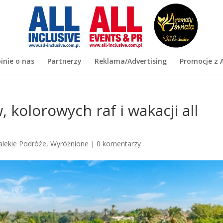
inie o nas
Partnerzy
Reklama/Advertising
Promocje z A
, kolorowych raf i wakacji all
alekie Podróże
,
Wyróżnione
|
0 komentarzy