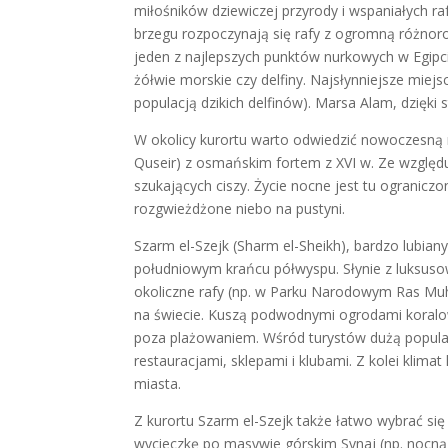
miłośników dziewiczej przyrody i wspaniałych ra
brzegu rozpoczynają się rafy z ogromną różnoro
jeden z najlepszych punktów nurkowych w Egipcie
żółwie morskie czy delfiny. Najsłynniejsze miej
populacją dzikich delfinów). Marsa Alam, dzięki 
W okolicy kurortu warto odwiedzić nowoczesną ma
Quseir) z osmańskim fortem z XVI w. Ze względ
szukających ciszy. Życie nocne jest tu ogranicz
rozgwieżdżone niebo na pustyni.
Szarm el-Szejk (Sharm el-Sheikh), bardzo lubian
południowym krańcu półwyspu. Słynie z luksusowy
okoliczne rafy (np. w Parku Narodowym Ras Muh
na świecie. Kuszą podwodnymi ogrodami koralo
poza plażowaniem. Wśród turystów dużą popular
restauracjami, sklepami i klubami. Z kolei klim
miasta.
Z kurortu Szarm el-Szejk także łatwo wybrać się 
wycieczkę po masywie górskim Synaj (np. nocną