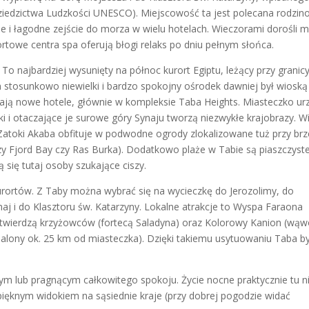
Dziedzictwa Ludzkości UNESCO). Miejscowość ta jest polecana rodzin
że i łagodne zejście do morza w wielu hotelach. Wieczorami dorośli 
ortowe centra spa oferują błogi relaks po dniu pełnym słońca.
 To najbardziej wysunięty na północ kurort Egiptu, leżący przy granicy
n stosunkowo niewielki i bardzo spokojny ośrodek dawniej był wioską
stają nowe hotele, głównie w kompleksie Taba Heights. Miasteczko ur
 i otaczające je surowe góry Synaju tworzą niezwykłe krajobrazy. Wi
Zatoki Akaba obfituje w podwodne ogrody zlokalizowane tuż przy brz
zy Fjord Bay czy Ras Burka). Dodatkowo plaże w Tabie są piaszczyste
 się tutaj osoby szukające ciszy.
kurortów. Z Taby można wybrać się na wycieczkę do Jerozolimy, do
naj i do Klasztoru św. Katarzyny. Lokalne atrakcje to Wyspa Faraona
zną twierdzą krzyżowców (fortecą Saladyna) oraz Kolorowy Kanion (wą
dalony ok. 25 km od miasteczka). Dzięki takiemu usytuowaniu Taba 
ym lub pragnącym całkowitego spokoju. Życie nocne praktycznie tu n
 pięknym widokiem na sąsiednie kraje (przy dobrej pogodzie widać