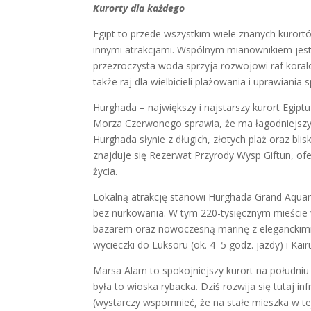
Kurorty dla każdego
Egipt to przede wszystkim wiele znanych kuror
innymi atrakcjami. Wspólnym mianownikiem jest j
przezroczysta woda sprzyja rozwojowi raf koral
także raj dla wielbicieli plażowania i uprawiani
Hurghada – największy i najstarszy kurort Egipt
Morza Czerwonego sprawia, że ma łagodniejszy 
Hurghada słynie z długich, złotych plaż oraz blis
znajduje się Rezerwat Przyrody Wysp Giftun, of
życia.
Lokalną atrakcję stanowi Hurghada Grand Aquar
bez nurkowania. W tym 220-tysięcznym mieście w
bazarem oraz nowoczesną marinę z eleganckimi 
wycieczki do Luksoru (ok. 4–5 godz. jazdy) i Ka
Marsa Alam to spokojniejszy kurort na południu
była to wioska rybacka. Dziś rozwija się tutaj 
(wystarczy wspomnieć, że na stałe mieszka w tej