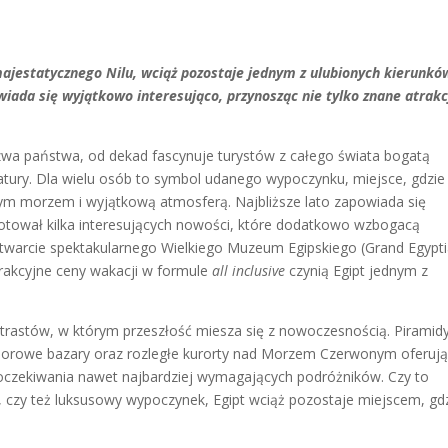
majestatycznego Nilu, wciąż pozostaje jednym z ulubionych kierunkó
iada się wyjątkowo interesująco, przynosząc nie tylko znane atrakc
nazwa państwa, od dekad fascynuje turystów z całego świata bogatą
atury. Dla wielu osób to symbol udanego wypoczynku, miejsce, gdzie
łym morzem i wyjątkową atmosferą. Najbliższe lato zapowiada się
ygotował kilka interesujących nowości, które dodatkowo wzbogacą
otwarcie spektakularnego Wielkiego Muzeum Egipskiego (Grand Egypt
rakcyjne ceny wakacji w formule
all inclusive
czynią Egipt jednym z
kontrastów, w którym przeszłość miesza się z nowoczesnością. Piramid
 kolorowe bazary oraz rozległe kurorty nad Morzem Czerwonym oferuj
oczekiwania nawet najbardziej wymagających podróżników. Czy to
czy też luksusowy wypoczynek, Egipt wciąż pozostaje miejscem, gd