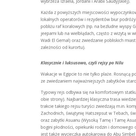
wybrzeża Izraela, Jordanii i Arabii Saudyjskiej).
Każda z powyższych miejscowości wypoczynkowy
lokalnych operatorów i rezydentów biur podróży
pobliżu raf koralowych (np. na bezludne wyspy Gi
jeepami lub na wielbłądach, często z wizytą 
Wadi El Gemal) oraz zwiedzanie pobliskich miast
zależności od kurortu).
Klasycznie i luksusowo, czyli rejsy po Nilu
Wakacje w Egipcie to nie tylko plaże. Rosnącą p
ze zwiedzaniem najważniejszych zabytków staro
Typowy rejs odbywa się na komfortowym statku 
obie strony). Najbardziej klasyczna trasa wie
trakcie takiego rejsu turyści zwiedzają m.in. k
Zachodnich, świątynię Hatszepsut w Tebach, św
oraz zabytki Asuanu (Wysoką Tamę i Tamę Asuańs
bogini płodności, opiekunki rodzin i domowego
jest także wycieczka autokarowa do Abu Simbel