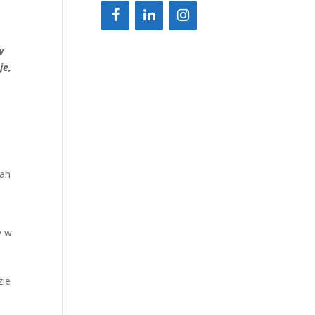
w
je,
ian
y w
ą
zie