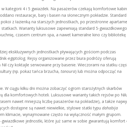
 w kategorii 4 i 5 gwiazdek. Na pasażerów czekają komfortowe kabin
oddano restauracje, bary i basen na słonecznym pokładzie. Standard
h pokoi z łazienką na starszych jednostkach, po przestronne apartam
ch statkach. Warianty luksusowe zapewniają standard 5-gwiazdkoweg
 kuchnię, czasem centrum spa, a nawet kameralne kino czy bibliotekę
dziej ekskluzywnych jednostkach pływających gościom podczas
ik-egiptolog. Rejsy organizowane przez biura podróży oferują
Nil czy koktajle serwowane przy basenie. Wieczorami na statku częs
kultury (np. pokaz tańca brzucha,
tanoura
) lub można odpocząć na
sie. W ciągu kilku dni można zobaczyć ogrom starożytnych skarbów
wą dla komfortowych hoteli. Luksusowe warianty takich rejsów po Nil
asem nawet mniejszą liczbę pasażerów na pokładzie), a także najw
cych dostępne są nawet niewielkie, stylowe statki typu
dahabija
lnym klimacie, wynajmowane często na wyłączność małym grupom.
-gwiazdkowe jednostki, które już same w sobie gwarantują komfort 