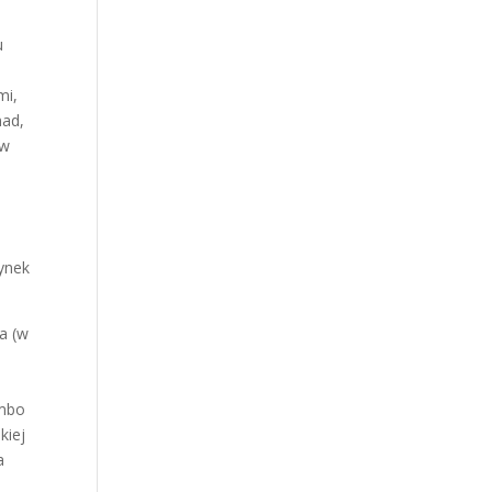
u
mi,
mad,
 w
zynek
a (w
Ombo
kiej
a