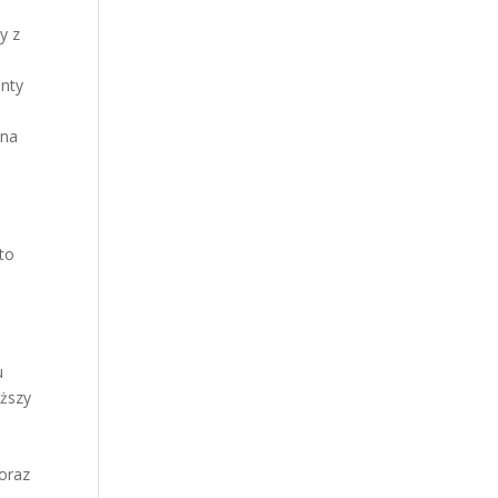
y z
enty
o
 na
to
u
yższy
oraz