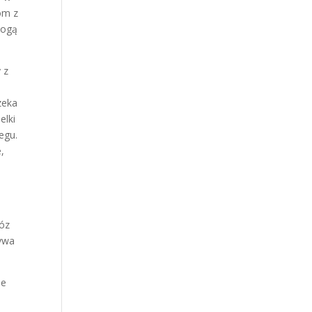
om z
mogą
 z
zeka
elki
egu.
,
wóz
bywa
ie