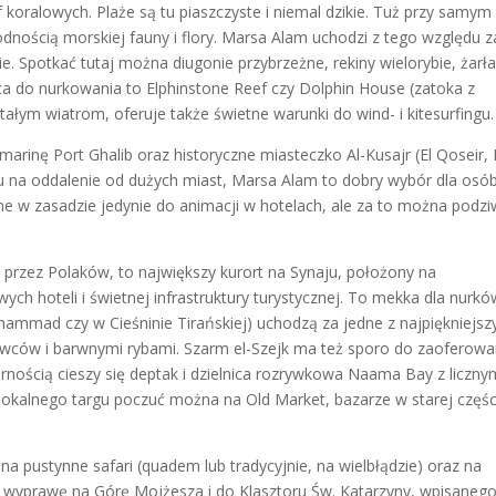
f koralowych. Plaże są tu piaszczyste i niemal dzikie. Tuż przy samym
dnością morskiej fauny i flory. Marsa Alam uchodzi z tego względu z
. Spotkać tutaj można diugonie przybrzeżne, rekiny wielorybie, żarła
sca do nurkowania to Elphinstone Reef czy Dolphin House (zatoka z
stałym wiatrom, oferuje także świetne warunki do wind- i kitesurfingu.
rinę Port Ghalib oraz historyczne miasteczko Al-Kusajr (El Qoseir, 
u na oddalenie od dużych miast, Marsa Alam to dobry wybór dla osó
one w zasadzie jedynie do animacji w hotelach, ale za to można podzi
y przez Polaków, to największy kurort na Synaju, położony na
ch hoteli i świetnej infrastruktury turystycznej. To mekka dla nurkó
ammad czy w Cieśninie Tirańskiej) uchodzą za jedne z najpiękniejsz
wców i barwnymi rybami. Szarm el-Szejk ma też sporo do zaoferowa
nością cieszy się deptak i dzielnica rozrywkowa Naama Bay z liczny
at lokalnego targu poczuć można na Old Market, bazarze w starej częśc
na pustynne safari (quadem lub tradycyjnie, na wielbłądzie) oraz na
 wyprawę na Górę Mojżesza i do Klasztoru Św. Katarzyny, wpisaneg