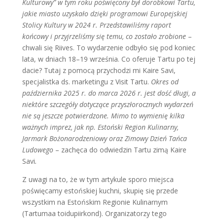
Kulturowy” w tym roku poświęcony był dorobkowi Tartu,
jakie miasto uzyskało dzięki programowi Europejskiej
Stolicy Kultury w 2024 r. Przedstawiliśmy raport
końcowy i przyjrzeliśmy się temu, co zostało zrobione
–
chwali się Riives. To wydarzenie odbyło się pod koniec
lata, w dniach 18–19 września. Co oferuje Tartu po tej
dacie? Tutaj z pomocą przychodzi mi Kaire Savi,
specjalistka ds. marketingu z Visit Tartu.
Okres od
października 2025 r. do marca 2026 r. jest dość długi, a
niektóre szczegóły dotyczące przyszłorocznych wydarzeń
nie są jeszcze potwierdzone. Mimo to wymienię kilka
ważnych imprez, jak np. Estoński Region Kulinarny,
Jarmark Bożonarodzeniowy oraz Zimowy Dzień Tańca
Ludowego
– zachęca do odwiedzin Tartu zimą Kaire
Savi
.
Z uwagi na to, że w tym artykule sporo miejsca
poświęcamy estońskiej kuchni, skupię się przede
wszystkim na Estońskim Regionie Kulinarnym
(Tartumaa toidupiirkond). Organizatorzy tego