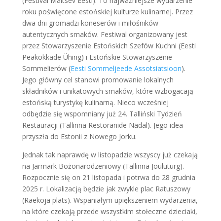
(Festival Maitsev Eesti). To najważniejsze wydarzenie
roku poświęcone estońskiej kulturze kulinarnej. Przez
dwa dni gromadzi koneserów i miłośników
autentycznych smaków. Festiwal organizowany jest
przez Stowarzyszenie Estońskich Szefów Kuchni (Eesti
Peakokkade Ühing) i Estońskie Stowarzyszenie
Sommelierów (
Eesti Sommeljeede Assotsiatsioon
).
Jego główny cel stanowi promowanie lokalnych
składników i unikatowych smaków, które wzbogacają
estońską turystykę kulinarną. Nieco wcześniej
odbędzie się wspomniany już 24. Talliński Tydzień
Restauracji (Tallinna Restoranide Nädal). Jego idea
przyszła do Estonii z Nowego Jorku.
Jednak tak naprawdę w listopadzie wszyscy już czekają
na Jarmark Bożonarodzeniowy (Tallinna Jõuluturg).
Rozpocznie się on 21 listopada i potrwa do 28 grudnia
2025 r. Lokalizacją będzie jak zwykle plac Ratuszowy
(Raekoja plats). Wspaniałym upiększeniem wydarzenia,
na które czekają przede wszystkim stołeczne dzieciaki,