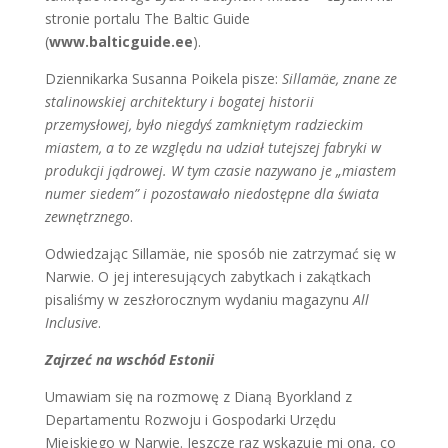
stronie portalu The Baltic Guide
(
www.balticguide.ee
).
Dziennikarka Susanna Poikela pisze:
Sillamäe, znane ze
stalinowskiej architektury i bogatej historii
przemysłowej, było niegdyś zamkniętym radzieckim
miastem, a to ze względu na udział tutejszej fabryki w
produkcji jądrowej. W tym czasie nazywano je „miastem
numer siedem” i pozostawało niedostępne dla świata
zewnętrznego
.
Odwiedzając Sillamäe, nie sposób nie zatrzymać się w
Narwie. O jej interesujących zabytkach i zakątkach
pisaliśmy w zeszłorocznym wydaniu magazynu
All
Inclusive
.
Zajrzeć na wschód Estonii
Umawiam się na rozmowę z Dianą Byorkland z
Departamentu Rozwoju i Gospodarki Urzędu
Miejskiego w Narwie. Jeszcze raz wskazuje mi ona, co