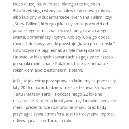
nieco dłużej niż w Polsce, dlatego też niejeden
Estończyk sięga wtedy po nalewkę domowej roboty
albo kupiony w supermarkecie likier Vana Tallinn, czyli
„Stary Tallinn”, którego pikantny smak pochodzi od
jamajskiego rumu, ziół, różnych przypraw z całego
świata, pomarańczy i cytryn. Kobiety lubią go dodać
również do kawy, wtedy powstaje „kawa po estońsku”.
Estończycy nie piją jednak aż tyle małej czarnej co
Finowie, w lokalnych kawiarniach sięgają za to często
po smaki mniej znane Polakom, takie jak herbata z
rokitnikiem albo z estońskimi ziołami.
Jeśli już jesteśmy przy sprawach kulinarnych, przez cały
luty 2026 r. trwać będzie w mieście festiwal Smaczne
Tartu (Maitsev Tartu). Podczas niego 22 lokalne
restauracje zaoferują kreatywne trzydaniowe specjalne
menu, prezentujące różnorodne smaki, oraz będą
przyciągać żywą atmosferą. Jest to tradycyjna impreza,
odbywająca się w Tartu co roku.