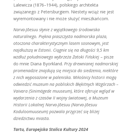
Lalewicza (1876–1944), polskiego architekta
związanego z Petersburgiem. Niestety wciąż nie jest
wyremontowany i nie może służyć mieszkańcom.
Narva-Jõesuu słynie z wyjątkowego środowiska
naturalnego. Piękna piaszczysta nadmorska plaża,
otoczona charakterystycznym lasem sosnowym, jest
najdłuższą w Estonii. Ciągnie się na długości 9,5 km
wzdłuż południowego wybrzeża Zatoki Fińskiej
– pisze
do mnie Diana Byorkland.
Przy drewnianej nadmorskiej
promenadzie znajdują się miejsca do siedzenia, niektóre
z nich wyposażone w paleniska. Miłośnicy historii mogą
odwiedzić muzeum na pobliskich Błękitnych Wzgórzach –
Vaivara (Sinimägede muuseum), które oferuje wgląd w
wydarzenia z czasów II wojny światowej, a Muzeum
Historii Lokalnej Narva-Jõesuu (Narva-Jõesuu
Koduloomuuseum) pozwala przyjrzeć się bliżej
dziedzictwu miasta.
Tartu, Europejska Stolica Kultury 2024