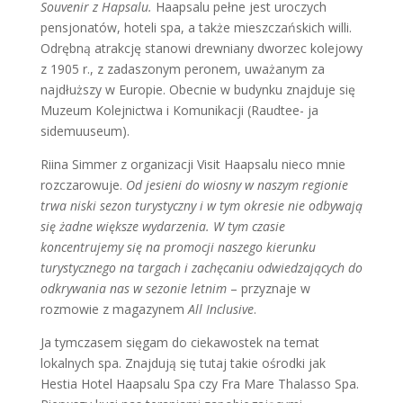
Souvenir z Hapsalu.
Haapsalu pełne jest uroczych
pensjonatów, hoteli spa, a także mieszczańskich willi.
Odrębną atrakcję stanowi drewniany dworzec kolejowy
z 1905 r., z zadaszonym peronem, uważanym za
najdłuższy w Europie. Obecnie w budynku znajduje się
Muzeum Kolejnictwa i Komunikacji (Raudtee- ja
sidemuuseum).
Riina Simmer z organizacji Visit Haapsalu nieco mnie
rozczarowuje.
Od jesieni do wiosny w naszym regionie
trwa niski sezon turystyczny i w tym okresie nie odbywają
się żadne większe wydarzenia. W tym czasie
koncentrujemy się na promocji naszego kierunku
turystycznego na targach i zachęcaniu odwiedzających do
odkrywania nas w sezonie letnim
– przyznaje w
rozmowie z magazynem
All Inclusive
.
Ja tymczasem sięgam do ciekawostek na temat
lokalnych spa. Znajdują się tutaj takie ośrodki jak
Hestia Hotel Haapsalu Spa czy Fra Mare Thalasso Spa.