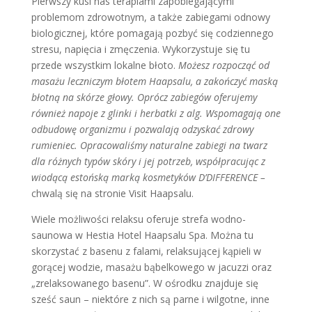
Pierwszy kusi nas terapiami zapobiegającymi
problemom zdrowotnym, a także zabiegami odnowy
biologicznej, które pomagają pozbyć się codziennego
stresu, napięcia i zmęczenia. Wykorzystuje się tu
przede wszystkim lokalne błoto.
Możesz rozpocząć od
masażu leczniczym błotem Haapsalu, a zakończyć maską
błotną na skórze głowy. Oprócz zabiegów oferujemy
również napoje z glinki i herbatki z alg. Wspomagają one
odbudowę organizmu i pozwalają odzyskać zdrowy
rumieniec. Opracowaliśmy naturalne zabiegi na twarz
dla różnych typów skóry i jej potrzeb, współpracując z
wiodącą estońską marką kosmetyków D’DIFFERENCE –
chwalą się na stronie Visit Haapsalu.
Wiele możliwości relaksu oferuje strefa wodno-
saunowa w Hestia Hotel Haapsalu Spa. Można tu
skorzystać z basenu z falami, relaksującej kąpieli w
gorącej wodzie, masażu bąbelkowego w jacuzzi oraz
„zrelaksowanego basenu”. W ośrodku znajduje się
sześć saun – niektóre z nich są parne i wilgotne, inne