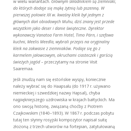
w wielu wariantach.
Głównym składnikiem są ziemniaki,
do których dodaje się mąkę żytnią lub pszenną. W
pierwszej połowie XX w. kwaśny kleik był jednym z
głównych dań obiadowych Muhu, dziś znany jest przede
wszystkim jako deser i danie świąteczne. Dyrektor
wykonawczy Vanatoa Farm Hotel, Timo Pärn, i szefowa
kuchni, Meelis Meedla, wybrali przepis na oryginalny
kleik na zakwasie z ziemniaków. Podaje się go z
karmelem jałowcowym, okruchami ciasteczek i garścią
świeżych jagód –
przeczytamy na stronie Visit
Saaremaa.
Jeśli znudzą nam się estońskie wyspy, koniecznie
należy wybrać się do Haapsalu (do 1917 r. używano
niemieckiej i szwedzkiej nazwy Hapsal), chyba
najpiękniejszego uzdrowiska w krajach bałtyckich. Ma
ono swoją historię, związaną choćby z Piotrem
Czajkowskim (1840–1893). W 1867 r. podczas pobytu
tutaj ten słynny rosyjski kompozytor napisał suitę
złożoną z trzech utworów na fortepian, zatytułowaną