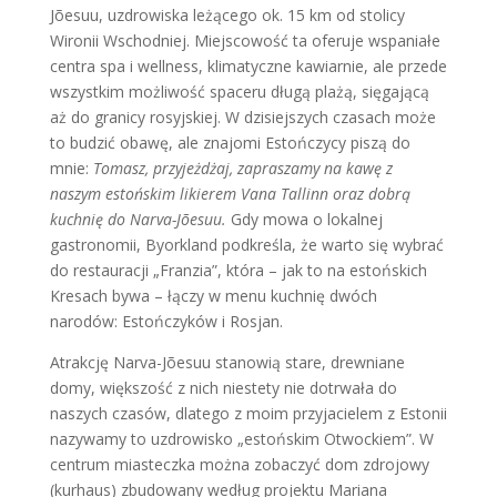
Jõesuu, uzdrowiska leżącego ok. 15 km od stolicy
Wironii Wschodniej. Miejscowość ta oferuje wspaniałe
centra spa i wellness, klimatyczne kawiarnie, ale przede
wszystkim możliwość spaceru długą plażą, sięgającą
aż do granicy rosyjskiej. W dzisiejszych czasach może
to budzić obawę, ale znajomi Estończycy piszą do
mnie:
Tomasz, przyjeżdżaj, zapraszamy na kawę z
naszym estońskim likierem Vana Tallinn oraz dobrą
kuchnię do Narva-Jõesuu.
Gdy mowa o lokalnej
gastronomii, Byorkland podkreśla, że warto się wybrać
do restauracji „Franzia”, która – jak to na estońskich
Kresach bywa – łączy w menu kuchnię dwóch
narodów: Estończyków i Rosjan.
Atrakcję Narva-Jõesuu stanowią stare, drewniane
domy, większość z nich niestety nie dotrwała do
naszych czasów, dlatego z moim przyjacielem z Estonii
nazywamy to uzdrowisko „estońskim Otwockiem”. W
centrum miasteczka można zobaczyć dom zdrojowy
(kurhaus) zbudowany według projektu Mariana