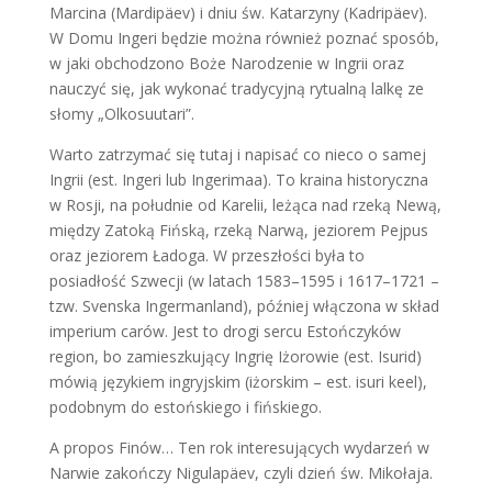
Marcina (Mardipäev) i dniu św. Katarzyny (Kadripäev).
W Domu Ingeri będzie można również poznać sposób,
w jaki obchodzono Boże Narodzenie w Ingrii oraz
nauczyć się, jak wykonać tradycyjną rytualną lalkę ze
słomy „Olkosuutari”.
Warto zatrzymać się tutaj i napisać co nieco o samej
Ingrii (est. Ingeri lub Ingerimaa). To kraina historyczna
w Rosji, na południe od Karelii, leżąca nad rzeką Newą,
między Zatoką Fińską, rzeką Narwą, jeziorem Pejpus
oraz jeziorem Ładoga. W przeszłości była to
posiadłość Szwecji (w latach 1583–1595 i 1617–1721 –
tzw. Svenska Ingermanland), później włączona w skład
imperium carów. Jest to drogi sercu Estończyków
region, bo zamieszkujący Ingrię Iżorowie (est. Isurid)
mówią językiem ingryjskim (iżorskim – est. isuri keel),
podobnym do estońskiego i fińskiego.
A propos Finów… Ten rok interesujących wydarzeń w
Narwie zakończy Nigulapäev, czyli dzień św. Mikołaja.