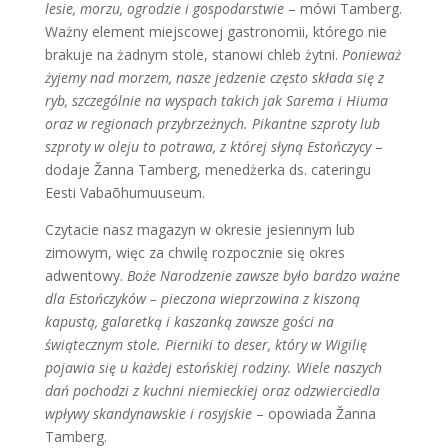
lesie, morzu, ogrodzie i gospodarstwie
– mówi Tamberg.
Ważny element miejscowej gastronomii, którego nie
brakuje na żadnym stole, stanowi chleb żytni.
Ponieważ
żyjemy nad morzem, nasze jedzenie często składa się z
ryb, szczególnie na wyspach takich jak Sarema i Hiuma
oraz w regionach przybrzeżnych. Pikantne szproty lub
szproty w oleju to potrawa, z której słyną Estończycy
–
dodaje Žanna Tamberg, menedżerka ds. cateringu
Eesti Vabaõhumuuseum.
Czytacie nasz magazyn w okresie jesiennym lub
zimowym, więc za chwilę rozpocznie się okres
adwentowy.
Boże Narodzenie zawsze było bardzo ważne
dla Estończyków – pieczona wieprzowina z kiszoną
kapustą, galaretką i kaszanką zawsze gości na
świątecznym stole. Pierniki to deser, który w Wigilię
pojawia się u każdej estońskiej rodziny. Wiele naszych
dań pochodzi z kuchni niemieckiej oraz odzwierciedla
wpływy skandynawskie i rosyjskie
– opowiada Žanna
Tamberg.