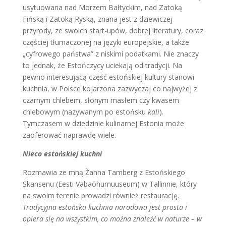
usytuowana nad Morzem Bałtyckim, nad Zatoką
Fińską i Zatoką Ryską, znana jest z dziewiczej
przyrody, ze swoich start-upów, dobrej literatury, coraz
częściej tłumaczonej na języki europejskie, a także
„cyfrowego państwa” z niskimi podatkami. Nie znaczy
to jednak, że Estończycy uciekają od tradycji. Na
pewno interesującą część estońskiej kultury stanowi
kuchnia, w Polsce kojarzona zazwyczaj co najwyżej z
czarnym chlebem, słonym masłem czy kwasem
chlebowym (nazywanym po estońsku
kali
).
Tymczasem w dziedzinie kulinarnej Estonia może
zaoferować naprawdę wiele.
Nieco estońskiej kuchni
Rozmawia ze mną Žanna Tamberg z Estońskiego
Skansenu (Eesti Vabaõhumuuseum)
w Tallinnie, który
na swoim terenie prowadzi również restaurację.
Tradycyjna estońska kuchnia narodowa jest prosta i
opiera się na wszystkim, co można znaleźć w naturze – w