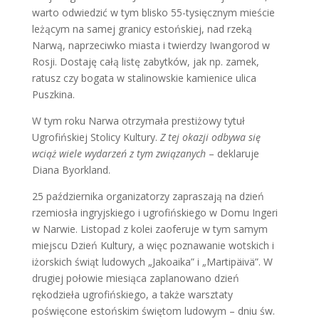
warto odwiedzić w tym blisko 55-tysięcznym mieście
leżącym na samej granicy estońskiej, nad rzeką
Narwą, naprzeciwko miasta i twierdzy Iwangorod w
Rosji. Dostaję całą listę zabytków, jak np. zamek,
ratusz czy bogata w stalinowskie kamienice ulica
Puszkina.
W tym roku Narwa otrzymała prestiżowy tytuł
Ugrofińskiej Stolicy Kultury.
Z tej okazji odbywa się
wciąż wiele wydarzeń z tym związanych
– deklaruje
Diana Byorkland.
25 października organizatorzy zapraszają na dzień
rzemiosła ingryjskiego i ugrofińskiego w Domu Ingeri
w Narwie. Listopad z kolei zaoferuje w tym samym
miejscu Dzień Kultury, a więc poznawanie wotskich i
iżorskich świąt ludowych „Jakoaika” i „Martipäivä”. W
drugiej połowie miesiąca zaplanowano dzień
rękodzieła ugrofińskiego, a także warsztaty
poświęcone estońskim świętom ludowym – dniu św.