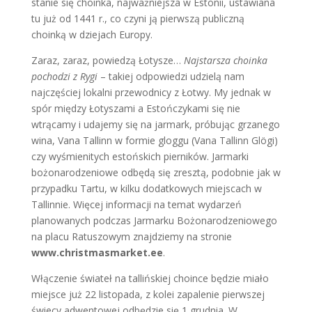
stanie się choinka, najważniejsza w Estonii, ustawiana
tu już od 1441 r., co czyni ją pierwszą publiczną
choinką w dziejach Europy.
Zaraz, zaraz, powiedzą Łotysze…
Najstarsza choinka
pochodzi z Rygi
– takiej odpowiedzi udzielą nam
najczęściej lokalni przewodnicy z Łotwy. My jednak w
spór między Łotyszami a Estończykami się nie
wtrącamy i udajemy się na jarmark, próbując grzanego
wina, Vana Tallinn w formie gloggu (Vana Tallinn Glögi)
czy wyśmienitych estońskich pierników. Jarmarki
bożonarodzeniowe odbędą się zresztą, podobnie jak w
przypadku Tartu, w kilku dodatkowych miejscach w
Tallinnie. Więcej informacji na temat wydarzeń
planowanych podczas Jarmarku Bożonarodzeniowego
na placu Ratuszowym znajdziemy na stronie
www.christmasmarket.ee
.
Włączenie świateł na tallińskiej choince będzie miało
miejsce już 22 listopada, z kolei zapalenie pierwszej
świecy adwentowej odbędzie się 1 grudnia. W