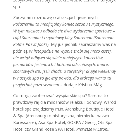
spa.
Zaczynam rozmowę o atrakcjach jesiennych.
Październik to nieoficjalny koniec sezonu turystycznego.
W tym miesiącu odbędą się dwa wydarzenia sportowe –
rajd Saaremaa i trzydniowy bieg Saaremaa (Saaremaa
Kolme Päeva Jooks).
My już jednak zapraszamy was na
później.
W listopadzie na wyspie zrobi się nieco ciszej,
ale wciąż odbywa się wiele mniejszych koncertów,
jarmarków jesiennych i bożonarodzeniowych, imprez
sportowych itp. Jeśli chodzi o turystykę: długie weekendy
w naszych spa to główny powód, dla którego warto tu
przyjechać poza sezonem
– dodaje Kristina Mägi.
Co mogą zaoferować wyspiarskie spa? Sarema to
prawdziwy raj dla miłośników relaksu i odnowy. Wśród
hoteli spa znajdziemy m.in. Arensburg Boutique Hotel
& Spa (Arensburg to historyczna, niemiecka nazwa
Kuressaare), Asa Spa Hotel, GOSPA / Georg Ots Spa
Hotel czy Grand Rose SPA Hotel.
Pierwsze w Estonii