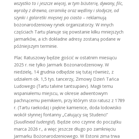
wszystko to i jeszcze więcej, w tym biżuterię, dywany, filc,
wyroby z drewna, ceramikę oraz wędliny i słodycze, od
szynki i galaretki mięsnej po ciasta
– reklamują
bożonarodzeniowy rynek organizatorzy. W innych
częściach Tartu planuje się powstanie kilku mniejszych
jarmarków, a ich dokładne adresy zostaną podane w
późniejszym terminie.
Plac Ratuszowy będzie gościć w ostatnim miesiącu
2025 r. nie tylko Jarmark Bożonarodzeniowy. W
niedzielę, 14 grudnia odbędzie się tutaj również, z
udziałem ok. 1,5 tys. tancerzy, Zimowy Dzień Tańca
Ludowego (Tartu talvine tantsupäev). Magii temu
wspaniałemu miejscu, w okresie adwentowym
pachnącemu piernikiem, przy którym stoi ratusz z 1789
r. (Tartu raekoda) i piękne kamienice, doda lodowisko
wokół słynnej fontanny „Całujący się Studenci”
(
Suudlevad tudengid
). Będzie ono czynne do początku
marca 2026 r., a więc jeszcze długo po zamknięciu
Jarmarku Bożonarodzeniowego. W Estonii zima trwa