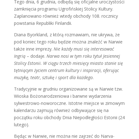
Tego dnia, 6 grudnia, odbędą się oficjalne uroczystości
zamknięcia programu Ugrofińskiej Stolicy Kultury.
Zaplanowano również wtedy obchody 108. rocznicy
powstania Republiki Finlandii.
Diana Byorkland, z którą rozmawiam, nie ukrywa, że
pod koniec tego roku będzie można znaleźć w Narwie
także inne imprezy.
Nie każdy musi się interesować
Ingrią
– dodaje.
Narwa nosi w tym roku tytuł Jesiennej
Stolicy Estonii. W ciągu trzech miesięcy miasto stanie się
tętniącym życiem centrum kultury i inspiracji, oferując
muzykę, teatr, sztukę i sport dla każdego
.
Tradycyjnie w grudniu organizowane są w Narwie tzw.
Wioska Bożonarodzeniowa i barwne wydarzenia
sylwestrowo-noworoczne. Istotne miejsce w zimowym
kalendarzu zajmują również odbywające się na
początku roku obchody Dnia Niepodległości Estonii (24
lutego).
Będąc w Narwie, nie można nie zajrzeć do Narva-