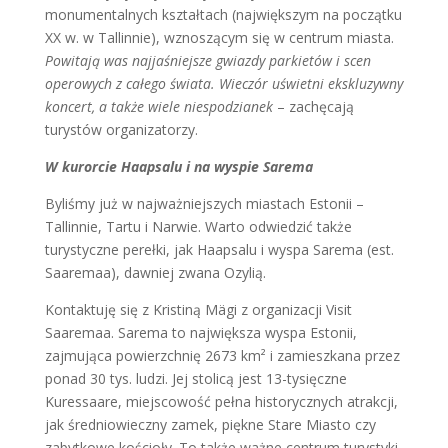
monumentalnych kształtach (największym na początku
XX w. w Tallinnie), wznoszącym się w centrum miasta.
Powitają was najjaśniejsze gwiazdy parkietów i scen
operowych z całego świata. Wieczór uświetni ekskluzywny
koncert, a także wiele niespodzianek
– zachęcają
turystów organizatorzy.
W kurorcie Haapsalu i na wyspie Sarema
Byliśmy już w najważniejszych miastach Estonii –
Tallinnie, Tartu i Narwie. Warto odwiedzić także
turystyczne perełki, jak Haapsalu i wyspa Sarema (est.
Saaremaa), dawniej zwana Ozylią.
Kontaktuję się z Kristiną Mägi z organizacji Visit
Saaremaa. Sarema to największa wyspa Estonii,
zajmująca powierzchnię 2673 km² i zamieszkana przez
ponad 30 tys. ludzi. Jej stolicą jest 13-tysięczne
Kuressaare, miejscowość pełna historycznych atrakcji,
jak średniowieczny zamek, piękne Stare Miasto czy
zabytkowe kościoły. To także ważne centrum turystyki