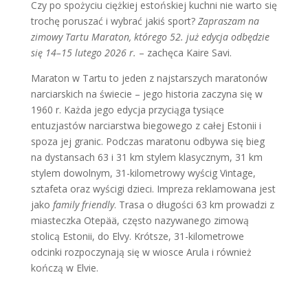
Czy po spożyciu ciężkiej estońskiej kuchni nie warto się
trochę poruszać i wybrać jakiś sport?
Zapraszam na
zimowy Tartu Maraton, którego 52. już edycja odbędzie
się 14–15 lutego 2026 r.
– zachęca Kaire Savi.
Maraton w Tartu to jeden z najstarszych maratonów
narciarskich na świecie – jego historia zaczyna się w
1960 r. Każda jego edycja przyciąga tysiące
entuzjastów narciarstwa biegowego z całej Estonii i
spoza jej granic. Podczas maratonu odbywa się bieg
na dystansach 63 i 31 km stylem klasycznym, 31 km
stylem dowolnym, 31-kilometrowy wyścig Vintage,
sztafeta oraz wyścigi dzieci. Impreza reklamowana jest
jako
family friendly
. Trasa o długości 63 km prowadzi z
miasteczka Otepää, często nazywanego zimową
stolicą Estonii, do Elvy. Krótsze, 31-kilometrowe
odcinki rozpoczynają się w wiosce Arula i również
kończą w Elvie.