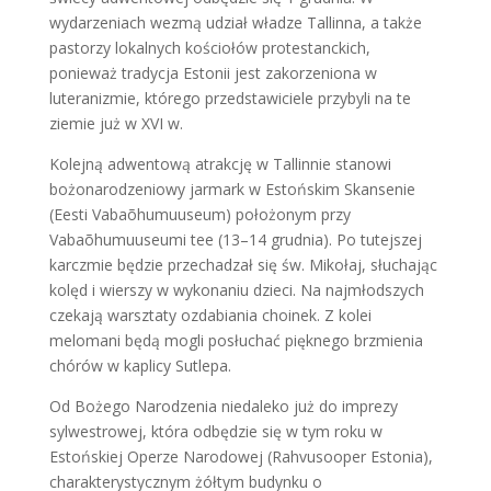
wydarzeniach wezmą udział władze Tallinna, a także
pastorzy lokalnych kościołów protestanckich,
ponieważ tradycja Estonii jest zakorzeniona w
luteranizmie, którego przedstawiciele przybyli na te
ziemie już w XVI w.
Kolejną adwentową atrakcję w Tallinnie stanowi
bożonarodzeniowy jarmark w Estońskim Skansenie
(Eesti Vabaõhumuuseum) położonym przy
Vabaõhumuuseumi tee (13–14 grudnia). Po tutejszej
karczmie będzie przechadzał się św. Mikołaj, słuchając
kolęd i wierszy w wykonaniu dzieci. Na najmłodszych
czekają warsztaty ozdabiania choinek. Z kolei
melomani będą mogli posłuchać pięknego brzmienia
chórów w kaplicy Sutlepa.
Od Bożego Narodzenia niedaleko już do imprezy
sylwestrowej, która odbędzie się w tym roku w
Estońskiej Operze Narodowej (Rahvusooper Estonia),
charakterystycznym żółtym budynku o