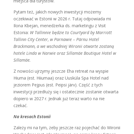
miejsca dla turystów.
Pytam też, jakich nowych inwestycji możemy
oczekiwać w Estonii w 2026 r. Tutaj odpowiada mi
Ilona Kbejan, menedżerka ds. marketingu z Visit
Estonia:
W Tallinnie będzie to Courtyard by Marriott
Tallinn City Center, w Parnawie – Pärnu Hotel
Brackmann, a we wschodniej Wironii otwarte zostaną
hotele Linda w Narwie oraz Sillamäe Boutique Hotel w
Sillamäe.
Z nowości ujrzymy jeszcze Eha retreat na wyspie
Hiuma (est. Hiiumaa) oraz Uusküla Spa Hotel nad
jeziorem Pejpus (est. Peipsi järv). Część z tych
inwestycji przedłuży się i ostatecznie zostanie otwarta
dopiero w 2027 r. Jednak już teraz warto na nie
czekać.
Na kresach Estonii
Zależy mi na tym, żeby jeszcze raz pojechać do Wironii