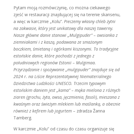
Pytam moją rozmówczynię, co można ciekawego
zjeść w restauracji znajdującej się na terenie skansenu,
a więc w karczmie „Kolu”.
Pieczemy własny chleb żytni
na zakwasie, który jest unikatowy dla naszej tawerny.
Nasze główne danie stanowi „Mulgipuder” – owsianka z
ziemniakami i z kaszą, podawana ze smażonym
boczkiem, śmietaną i ogórkami kiszonymi. To tradycyjne
estońskie danie, które pochodzi z jednego z
południowych regionów Estonii – Mulgimaa.
Przyrządzanie i spożywanie „mulgipuder” znajduje się od
2024 r. na Liście Reprezentatywnej Niematerialnego
Dziedzictwa Ludzkości UNESCO. Trzecim typowym
estońskim daniem jest „kama” – mąka mielona z różnych
ziaren (grochu, żyta, owsa, jęczmienia, fasoli), mieszana z
kwaśnym oraz świeżym mlekiem lub maślanką, a obecnie
również z kefirem lub jogurtem
– zdradza
Žanna
Tamberg.
W karczmie „Kolu” od czasu do czasu organizuje się