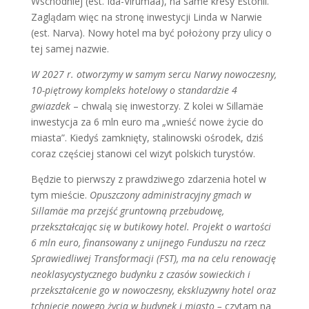
Wschodniej (est. Ida-Virumaa), na same kresy Estonii.
Zaglądam więc na stronę inwestycji Linda w Narwie
(est. Narva). Nowy hotel ma być położony przy ulicy o
tej samej nazwie.
W 2027 r. otworzymy w samym sercu Narwy nowoczesny,
10-piętrowy kompleks hotelowy o standardzie 4
gwiazdek
– chwalą się inwestorzy. Z kolei w Sillamäe
inwestycja za 6 mln euro ma „wnieść nowe życie do
miasta”. Kiedyś zamknięty, stalinowski ośrodek, dziś
coraz częściej stanowi cel wizyt polskich turystów.
Będzie to pierwszy z prawdziwego zdarzenia hotel w
tym mieście.
Opuszczony administracyjny gmach w
Sillamäe ma przejść gruntowną przebudowę,
przekształcając się w butikowy hotel. Projekt o wartości
6 mln euro, finansowany z unijnego Funduszu na rzecz
Sprawiedliwej Transformacji (FST), ma na celu renowację
neoklasycystycznego budynku z czasów sowieckich i
przekształcenie go w nowoczesny, ekskluzywny hotel oraz
tchnięcie nowego życia w budynek i miasto –
czytam na