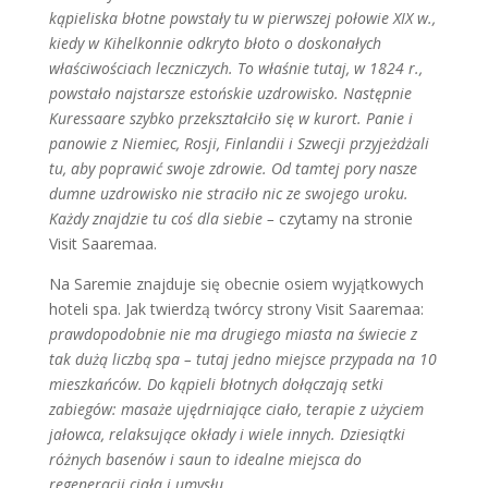
kąpieliska błotne powstały tu w pierwszej połowie XIX w.,
kiedy w Kihelkonnie odkryto błoto o doskonałych
właściwościach leczniczych. To właśnie tutaj, w 1824 r.,
powstało najstarsze estońskie uzdrowisko. Następnie
Kuressaare szybko przekształciło się w kurort. Panie i
panowie z Niemiec, Rosji, Finlandii i Szwecji przyjeżdżali
tu, aby poprawić swoje zdrowie. Od tamtej pory nasze
dumne uzdrowisko nie straciło nic ze swojego uroku.
Każdy znajdzie tu coś dla siebie –
czytamy na stronie
Visit Saaremaa.
Na Saremie znajduje się obecnie osiem wyjątkowych
hoteli spa. Jak twierdzą twórcy strony Visit Saaremaa:
prawdopodobnie nie ma drugiego miasta na świecie z
tak dużą liczbą spa – tutaj jedno miejsce przypada na 10
mieszkańców. Do kąpieli błotnych dołączają setki
zabiegów: masaże ujędrniające ciało, terapie z użyciem
jałowca, relaksujące okłady i wiele innych. Dziesiątki
różnych basenów i saun to idealne miejsca do
regeneracji ciała i umysłu
.