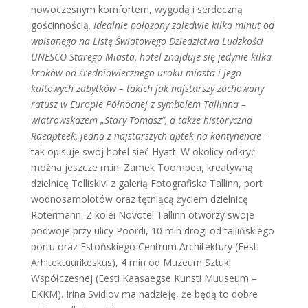
nowoczesnym komfortem, wygodą i serdeczną
gościnnością.
Idealnie położony zaledwie kilka minut od
wpisanego na Listę Światowego Dziedzictwa Ludzkości
UNESCO Starego Miasta, hotel znajduje się jedynie kilka
kroków od średniowiecznego uroku miasta i jego
kultowych zabytków – takich jak najstarszy zachowany
ratusz w Europie Północnej z symbolem Tallinna –
wiatrowskazem „Stary Tomasz”, a także historyczna
Raeapteek, jedna z najstarszych aptek na kontynencie
–
tak opisuje swój hotel sieć Hyatt. W okolicy odkryć
można jeszcze m.in. Zamek Toompea, kreatywną
dzielnicę Telliskivi z galerią Fotografiska Tallinn, port
wodnosamolotów oraz tętniącą życiem dzielnicę
Rotermann. Z kolei Novotel Tallinn otworzy swoje
podwoje przy ulicy Poordi, 10 min drogi od tallińskiego
portu oraz Estońskiego Centrum Architektury (Eesti
Arhitektuurikeskus), 4 min od Muzeum Sztuki
Współczesnej (Eesti Kaasaegse Kunsti Muuseum –
EKKM). Irina Svidlov ma nadzieję, że będą to dobre