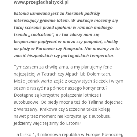
www.przegladbaltycki.pl
Estonia uznawana jest za kierunek podróży
interesujący głównie latem. W wakacje możemy się
tutaj schronić przed upałami w ramach modnego
trendu „coolcation”, a i tak zdarzy nam się
bezpiecznie popływać w morzu czy poopalać, choćby
na plaży w Parnawie czy Haapsalu. Nie musimy za to
znosić hiszpańskich czy portugalskich temperatur.
Tymczasem za chwilę zima, a my planujemy ferie
najczęściej w Tatrach czy Alpach lub Dolomitach.
Może jednak warto zejść z oczywistych ścieżek i w tym
sezonie ruszyć na północ naszego kontynentu?
Dostępne są korzystne połączenia lotnicze i
autobusowe. Od biedy można też do Tallinna dojechać
z Warszawy, Krakowa czy Szczecina także koleją,
nawet przez moment nie korzystając z autobusu.
Jedziemy więc tej zimy do Estonii?
Ta blisko 1,4-milionowa republika w Europie Północnej,