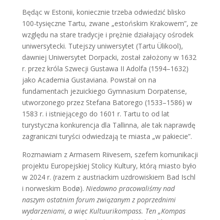
Będąc w Estonii, koniecznie trzeba odwiedzić blisko
100-tysięczne Tartu, zwane „estońskim Krakowem”, ze
względu na stare tradycje i prężnie działający ośrodek
uniwersytecki. Tutejszy uniwersytet (Tartu Ülikool),
dawniej Uniwersytet Dorpacki, został założony w 1632
r. przez króla Szwecji Gustawa II Adolfa (1594–1632)
jako Academia Gustaviana. Powstał on na
fundamentach jezuickiego Gymnasium Dorpatense,
utworzonego przez Stefana Batorego (1533–1586) w
1583 r. i istniejącego do 1601 r. Tartu to od lat
turystyczna konkurencja dla Tallinna, ale tak naprawdę
zagraniczni turyści odwiedzają te miasta „w pakiecie”.
Rozmawiam z Armasem Riivesem, szefem komunikacji
projektu Europejskiej Stolicy Kultury, którą miasto było
w 2024 r. (razem z austriackim uzdrowiskiem Bad Ischl
i norweskim Bodø).
Niedawno pracowaliśmy nad
naszym ostatnim forum związanym z poprzednimi
wydarzeniami, a więc Kultuurikompass. Ten „Kompas