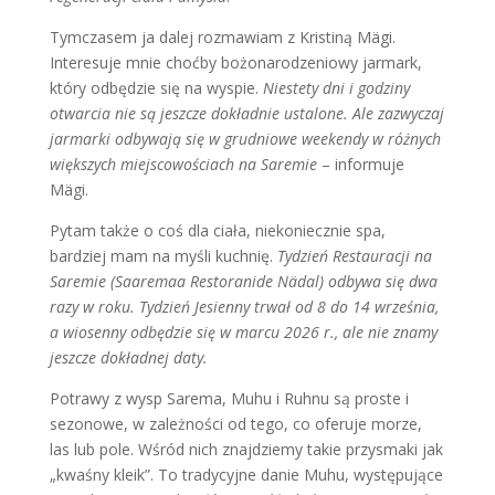
Tymczasem ja dalej rozmawiam z Kristiną Mägi.
Interesuje mnie choćby bożonarodzeniowy jarmark,
który odbędzie się na wyspie.
Niestety dni i godziny
otwarcia nie są jeszcze dokładnie ustalone. Ale zazwyczaj
jarmarki odbywają się w grudniowe weekendy w różnych
większych miejscowościach na Saremie
– informuje
Mägi.
Pytam także o coś dla ciała, niekoniecznie spa,
bardziej mam na myśli kuchnię.
Tydzień Restauracji na
Saremie (Saaremaa Restoranide Nädal) odbywa się dwa
razy w roku. Tydzień Jesienny trwał od 8 do 14 września,
a wiosenny odbędzie się w marcu 2026 r., ale nie znamy
jeszcze dokładnej daty.
Potrawy z wysp Sarema, Muhu i Ruhnu są proste i
sezonowe, w zależności od tego, co oferuje morze,
las lub pole. Wśród nich znajdziemy takie przysmaki jak
„kwaśny kleik”. To tradycyjne danie Muhu, występujące