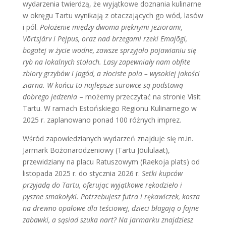
wydarzenia twierdzą, że wyjątkowe doznania kulinarne
w okręgu Tartu wynikają z otaczających go wód, lasów
i pól.
Położenie między dwoma pięknymi jeziorami,
Võrtsjärv i Pejpus, oraz nad brzegami rzeki Emajõgi,
bogatej w życie wodne, zawsze sprzyjało pojawianiu się
ryb na lokalnych stołach. Lasy zapewniały nam obfite
zbiory grzybów i jagód, a złociste pola – wysokiej jakości
ziarna. W końcu to najlepsze surowce są podstawą
dobrego jedzenia
– możemy przeczytać na stronie Visit
Tartu. W ramach Estońskiego Regionu Kulinarnego w
2025 r. zaplanowano ponad 100 różnych imprez.
Wśród zapowiedzianych wydarzeń znajduje się m.in.
Jarmark Bożonarodzeniowy (Tartu Jõululaat),
przewidziany na placu Ratuszowym (Raekoja plats) od
listopada 2025 r. do stycznia 2026 r.
Setki kupców
przyjadą do Tartu, oferując wyjątkowe rękodzieło i
pyszne smakołyki. Potrzebujesz futra i rękawiczek, kosza
na drewno opałowe dla teściowej, dzieci błagają o fajne
zabawki, a sąsiad szuka nart? Na jarmarku znajdziesz