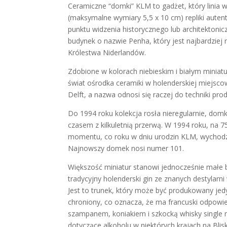
Ceramiczne “domki” KLM to gadżet, który linia
(maksymalne wymiary 5,5 x 10 cm) repliki autent
punktu widzenia historycznego lub architektoni
budynek o nazwie Penha, który jest najbardzi
Królestwa Niderlandów.
Zdobione w kolorach niebieskim i białym miniat
świat ośrodka ceramiki w holenderskiej miejsc
Delft, a nazwa odnosi się raczej do techniki pro
Do 1994 roku kolekcja rosła nieregularnie, dom
czasem z kilkuletnią przerwą. W 1994 roku, na 
momentu, co roku w dniu urodzin KLM, wychodzi 
Najnowszy domek nosi numer 101.
Większość miniatur stanowi jednocześnie małe b
tradycyjny holenderski gin ze znanych destylarn
Jest to trunek, który może być produkowany jedy
chroniony, co oznacza, że ma francuski odpowied
szampanem, koniakiem i szkocką whisky single ma
dotyczące alkoholu w niektórych krajach na Bl