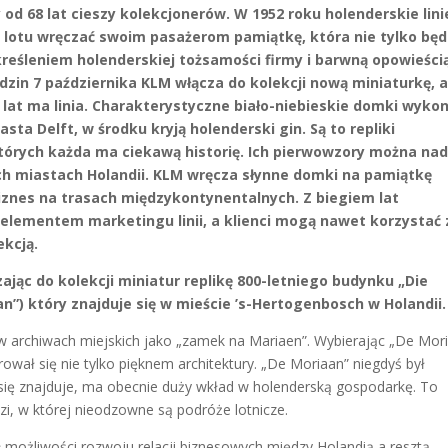
od 68 lat cieszy kolekcjonerów. W 1952 roku holenderskie lini
 lotu wręczać swoim pasażerom pamiątkę, która nie tylko będ
eśleniem holenderskiej tożsamości firmy i barwną opowieści
rodzin 7 października KLM włącza do kolekcji nową miniaturkę, 
ile lat ma linia. Charakterystyczne biało-niebieskie domki wyko
ta Delft, w środku kryją holenderski gin. Są to repliki
tórych każda ma ciekawą historię. Ich pierwowzory można nad
ch miastach Holandii. KLM wręcza słynne domki na pamiątkę
znes na trasach międzykontynentalnych. Z biegiem lat
elementem marketingu linii, a klienci mogą nawet korzystać 
ekcją.
zając do kolekcji miniatur replikę 800-letniego budynku „Die
n”) który znajduje się w mieście
’s-Hertogenbosch w Holandii
w archiwach miejskich jako „zamek na Mariaen”. Wybierając „De Mor
rował się nie tylko pięknem architektury. „De Moriaan” niegdyś był
ię znajduje, ma obecnie duży wkład w holenderską gospodarkę. To
, w której nieodzowne są podróże lotnicze.
 możliwości rozwoju relacji biznesowych między Holandią a resztą