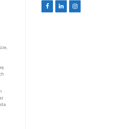
cie,
ię.
ych
m
az
asta