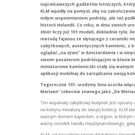
najciekawszych gadżetów lotniczych, który 
KLM wpadły na pomysł, aby na zakończenie
miłym wspomnieniem podróży, ale też podkr
historii Holandii. Co roku, w dniu swoich u
zbiór liczy już 101 modeli, dokładnie tyle, 
metodą fajansu ze słynącego z ceramiki mias
zabytkowych, autentycznych kamienic, z k
oglądać „na żywo” w Amsterdamie i w inny
swoim pasażerom podróżującym w klasie bi
miniaturowe kamieniczki stały się ważnym 
aplikacji mobilnej do zarządzania swoją kol
Tegoroczne 101. urodziny linia uczciła włąc
Mariaen” (obecnie znanego jako „De Moriaa
Ten wspaniały zabytkowy budynek jest opisany 
na kolejną miniaturę do swojej kolekcji, KLM kie
ważnym domem kupieckim, a region, w którym s
ważny ośrodek handlu międzynarodowego, gałęzi
KLM, od początków swojej działalności stwarzał