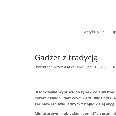
Artykuły
Op
Gadżet z tradycją
utworzone przez
All-inclusive
|
paź 13, 2020
|
N
KLM właśnie wypuścił na rynek kolejny mode
ceramicznych „domków”.
Delft Blue House
je
też niewątpliwie jednym z najbardziej oryg
Miniaturowe, niebieskie „domki” z ceramiki