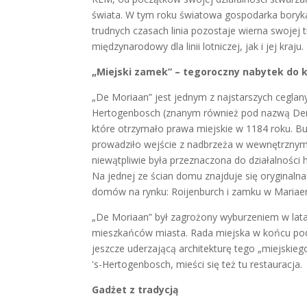
świata. W tym roku światowa gospodarka boryk
trudnych czasach linia pozostaje wierna swojej t
międzynarodowy dla linii lotniczej, jak i jej kraju.
„Miejski zamek” – tegoroczny nabytek do k
„De Moriaan” jest jednym z najstarszych cegla
Hertogenbosch (znanym również pod nazwą Den 
które otrzymało prawa miejskie w 1184 roku. B
prowadziło wejście z nadbrzeża w wewnętrznym p
niewątpliwie była przeznaczona do działalności 
Na jednej ze ścian domu znajduje się oryginaln
domów na rynku: Roijenburch i zamku w Mariaen
„De Moriaan” był zagrożony wyburzeniem w latac
mieszkańców miasta. Rada miejska w końcu podj
jeszcze uderzającą architekturę tego „miejskie
's-Hertogenbosch, mieści się też tu restauracja.
Gadżet z tradycją