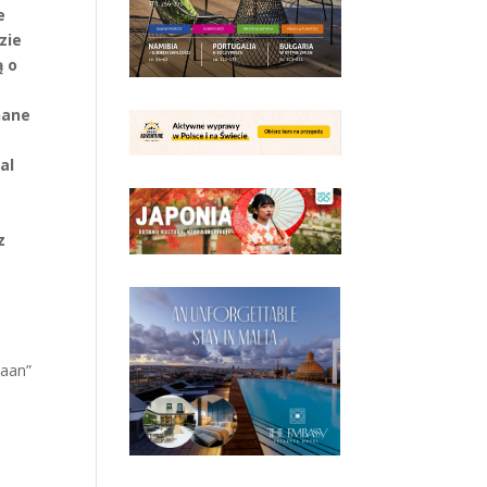
e
zie
ą o
a
nane
al
z
.
iaan”