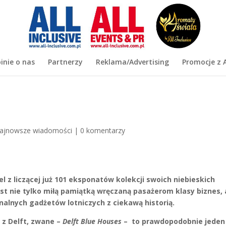
inie o nas
Partnerzy
Reklama/Advertising
Promocje z A
ajnowsze wiadomości
|
0 komentarzy
l z liczącej już 101 eksponatów kolekcji swoich niebieskich
st nie tylko miłą pamiątką wręczaną pasażerom klasy biznes, 
inalnych gadżetów lotniczych z ciekawą historią.
 z Delft, zwane –
Delft Blue Houses
– to prawdopodobnie jeden