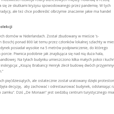
a się ze skutkami kryzysu spowodowanego przez pandemię. W tych
radycji, ale też chce podkreślić olbrzymie znaczenie jakie ma handel
olekcji
nych domów w Niderlandach. Został zbudowany w mieście ’s-
Bosch) ponad 800 lat temu przez członków lokalnej szlachty w mieś
udynek posiadał wysokie na 5 metrów podpiwniczenie, do którego
orcie. Piwnica podobnie jak znajdująca się nad nią duża hala,
handlowej. Na tyłach budynku umieszczono kilka małych pokoi i kuchn
a inskrypcja: „Książę Brabancji Henryk zlecił budowę dwóch przyjemn
.”
h pięćdziesiątych, ale ostatecznie został uratowany dzięki protesto
ęła decyzję, aby zachować i odrestaurować budynek, odsłaniając r
go zamku”. Dziś „De Moriaan” jest siedzibą centrum turystycznego mi