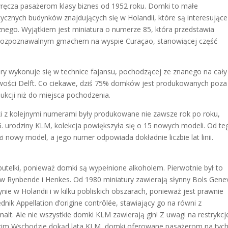
 wręcza pasażerom klasy biznes od 1952 roku. Domki to małe
ycznych budynków znajdujących się w Holandii, które są interesujące
cznego. Wyjątkiem jest miniatura o numerze 85, która przedstawia
ej rozpoznawalnym gmachem na wyspie Curaçao, stanowiącej część
ury wykonuje się w technice fajansu, pochodzącej ze znanego na cały
owości Delft. Co ciekawe, dziś 75% domków jest produkowanych poza
dukcji niż do miejsca pochodzenia.
ki z kolejnymi numerami były produkowane nie zawsze rok po roku,
75. urodziny KLM, kolekcja powiększyła się o 15 nowych modeli. Od te
nowy model, a jego numer odpowiada dokładnie liczbie lat linii.
utelki, ponieważ domki są wypełnione alkoholem. Pierwotnie był to
i w Rynbende i Henkes. Od 1980 miniatury zawierają słynny Bols Gene
nie w Holandii i w kilku pobliskich obszarach, ponieważ jest prawnie
nik Appellation d’origine contrôlée, stawiający go na równi z
lt. Ale nie wszystkie domki KLM zawierają gin! Z uwagi na restrykcj
iskim Wschodzie dokąd lata KLM, domki oferowane pasażerom na tyc