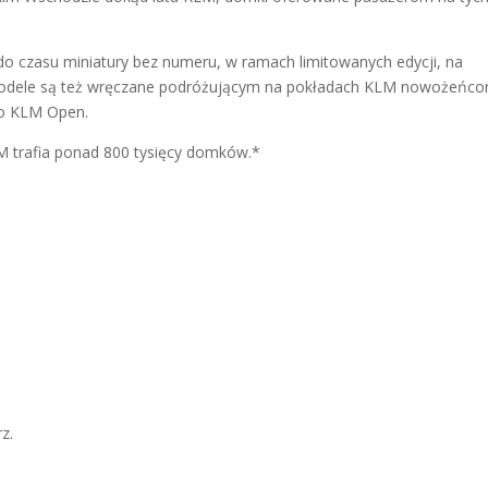
 do czasu miniatury bez numeru, w ramach limitowanych edycji, na
 modele są też wręczane podróżującym na pokładach KLM nowożeńco
go KLM Open.
M trafia ponad 800 tysięcy domków.*
z.