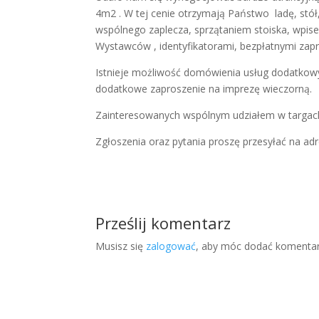
4m2 . W tej cenie otrzymają Państwo ladę, stół
wspólnego zaplecza, sprzątaniem stoiska, wpi
Wystawców , identyfikatorami, bezpłatnymi zapr
Istnieje możliwość domówienia usług dodatkowyc
dodatkowe zaproszenie na imprezę wieczorną.
Zainteresowanych wspólnym udziałem w targach 
Zgłoszenia oraz pytania proszę przesyłać na ad
Prześlij komentarz
Musisz się
zalogować
, aby móc dodać komentar