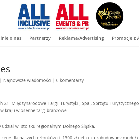
inie o nas
Partnerzy
Reklama/Advertising
Promocje z A
nes
|
Najnowsze wiadomości
|
0 komentarzy
h 21 Międzynarodowe Targi Turystyki , Spa , Sprzętu Turystycznego
 w kraju wiosenne targi branżowe.
 udział w stoisku regionalnym Dolnego Śląska.
cenę dla naszych członków tj. 1500 zł netto za zabudowany moduł o