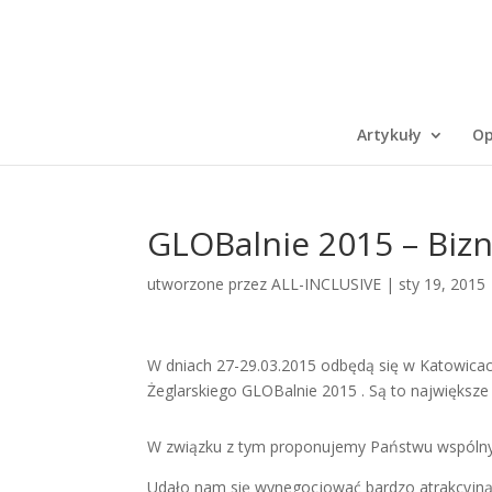
Artykuły
Op
GLOBalnie 2015 – Biz
utworzone przez
ALL-INCLUSIVE
|
sty 19, 2015
W dniach 27-29.03.2015 odbędą się w Katowicac
Żeglarskiego GLOBalnie 2015 . Są to największe
W związku z tym proponujemy Państwu wspólny
Udało nam się wynegocjować bardzo atrakcyjną 