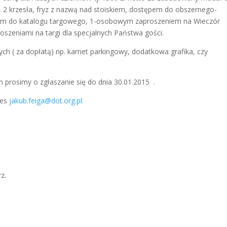
, 2 krzesła, fryz z nazwą nad stoiskiem, dostępem do obszernego-
sem do katalogu targowego, 1-osobowym zaproszeniem na Wieczór
oszeniami na targi dla specjalnych Państwa gości.
h ( za dopłatą) np. karnet parkingowy, dodatkowa grafika, czy
prosimy o zgłaszanie się do dnia 30.01.2015 .
res
jakub.feiga@dot.org.pl.
z.