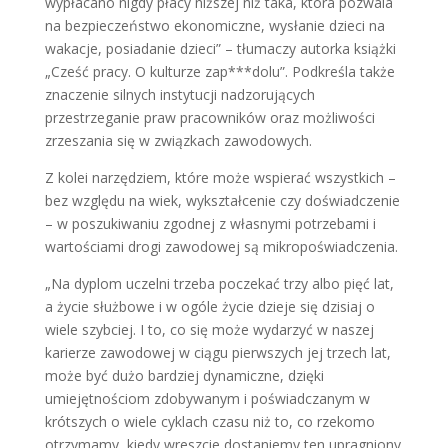
wypłacano nigdy płacy niższej niż taka, która pozwala
na bezpieczeństwo ekonomiczne, wysłanie dzieci na
wakacje, posiadanie dzieci” – tłumaczy autorka książki
„Cześć pracy. O kulturze zap***dolu”. Podkreśla także
znaczenie silnych instytucji nadzorujących
przestrzeganie praw pracowników oraz możliwości
zrzeszania się w związkach zawodowych.
Z kolei narzędziem, które może wspierać wszystkich –
bez względu na wiek, wykształcenie czy doświadczenie
– w poszukiwaniu zgodnej z własnymi potrzebami i
wartościami drogi zawodowej są mikropoświadczenia.
„Na dyplom uczelni trzeba poczekać trzy albo pięć lat,
a życie służbowe i w ogóle życie dzieje się dzisiaj o
wiele szybciej. I to, co się może wydarzyć w naszej
karierze zawodowej w ciągu pierwszych jej trzech lat,
może być dużo bardziej dynamiczne, dzięki
umiejętnościom zdobywanym i poświadczanym w
krótszych o wiele cyklach czasu niż to, co rzekomo
otrzymamy, kiedy wreszcie dostaniemy ten upragniony