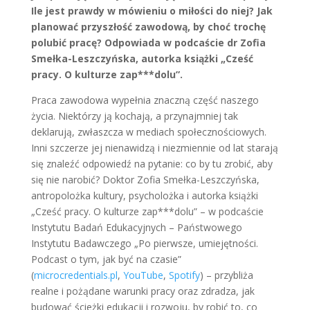
Ile jest prawdy w mówieniu o miłości do niej? Jak
planować przyszłość zawodową, by choć trochę
polubić pracę? Odpowiada w podcaście dr Zofia
Smełka-Leszczyńska, autorka książki „Cześć
pracy. O kulturze zap***dolu”.
Praca zawodowa wypełnia znaczną część naszego
życia. Niektórzy ją kochają, a przynajmniej tak
deklarują, zwłaszcza w mediach społecznościowych.
Inni szczerze jej nienawidzą i niezmiennie od lat starają
się znaleźć odpowiedź na pytanie: co by tu zrobić, aby
się nie narobić? Doktor Zofia Smełka-Leszczyńska,
antropolożka kultury, psycholożka i autorka książki
„Cześć pracy. O kulturze zap***dolu” – w podcaście
Instytutu Badań Edukacyjnych – Państwowego
Instytutu Badawczego „Po pierwsze, umiejętności.
Podcast o tym, jak być na czasie”
(
microcredentials.pl
,
YouTube
,
Spotify
) – przybliża
realne i pożądane warunki pracy oraz zdradza, jak
budować ścieżki edukacji i rozwoju, by robić to, co