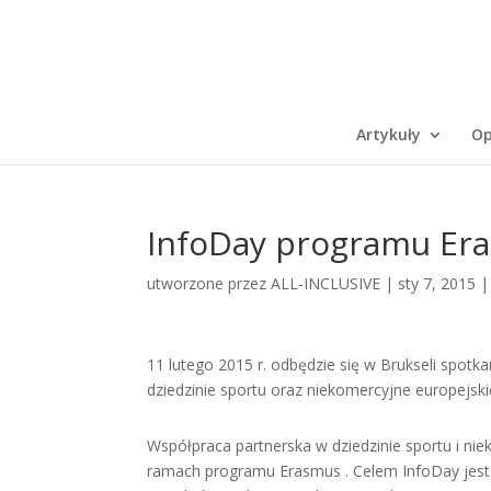
Artykuły
Op
InfoDay programu Er
utworzone przez
ALL-INCLUSIVE
|
sty 7, 2015
11 lutego 2015 r. odbędzie się w Brukseli spot
dziedzinie sportu oraz niekomercyjne europejsk
Współpraca partnerska w dziedzinie sportu i n
ramach programu Erasmus . Celem InfoDay jest 