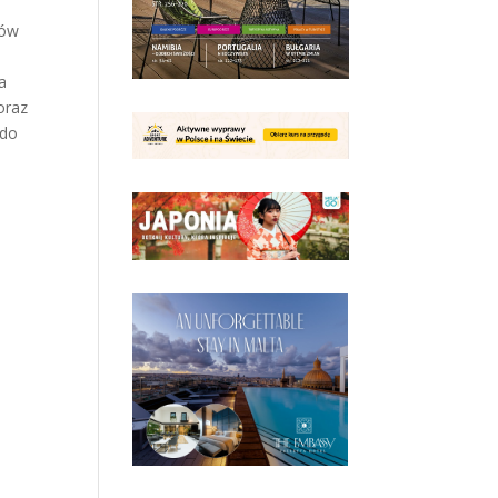
tów
a
oraz
 do