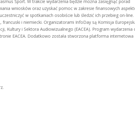
asmus Sport. W trakcie wydarzenia będzie można zasięgnąć porad
łniania wniosków oraz uzyskać pomoc w zakresie finansowych aspek
uczestniczyć w spotkaniach osobiście lub śledzić ich przebieg on-line.
i, francuski i niemiecki. Organizatorami InfoDay są Komisja Europejsk
ji, Kultury i Sektora Audiowizualnego (EACEA). Program wydarzenia 
a stronie EACEA. Dodatkowo została stworzona platforma internetowa
z.