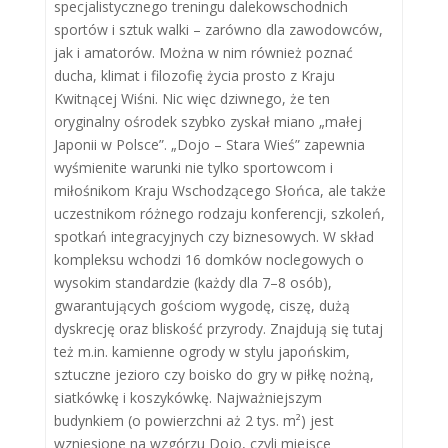
specjalistycznego treningu dalekowschodnich
sportów i sztuk walki – zarówno dla zawodowców,
jak i amatorów. Można w nim również poznać
ducha, klimat i filozofię życia prosto z Kraju
Kwitnącej Wiśni. Nic więc dziwnego, że ten
oryginalny ośrodek szybko zyskał miano „małej
Japonii w Polsce”. „Dojo – Stara Wieś” zapewnia
wyśmienite warunki nie tylko sportowcom i
miłośnikom Kraju Wschodzącego Słońca, ale także
uczestnikom różnego rodzaju konferencji, szkoleń,
spotkań integracyjnych czy biznesowych. W skład
kompleksu wchodzi 16 domków noclegowych o
wysokim standardzie (każdy dla 7–8 osób),
gwarantujących gościom wygodę, ciszę, dużą
dyskrecję oraz bliskość przyrody. Znajdują się tutaj
też m.in. kamienne ogrody w stylu japońskim,
sztuczne jezioro czy boisko do gry w piłkę nożną,
siatkówkę i koszykówkę. Najważniejszym
budynkiem (o powierzchni aż 2 tys. m²) jest
wzniesione na wzgórzu Dojo, czyli miejsce