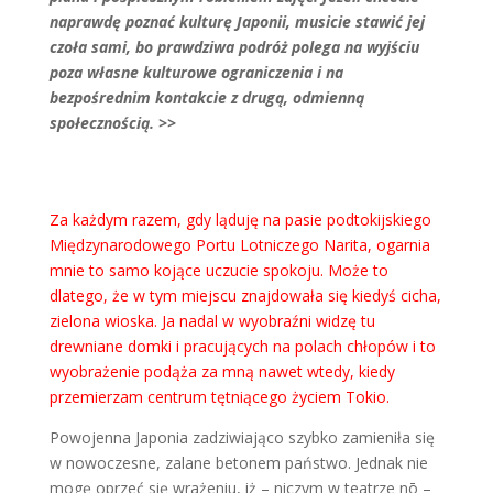
naprawdę poznać kulturę Japonii, musicie stawić jej
czoła sami, bo prawdziwa podróż polega na wyjściu
poza własne kulturowe ograniczenia i na
bezpośrednim kontakcie z drugą, odmienną
społecznością. >>
Za każdym razem, gdy ląduję na pasie podtokijskiego
Międzynarodowego Portu Lotniczego Narita, ogarnia
mnie to samo kojące uczucie spokoju. Może to
dlatego, że w tym miejscu znajdowała się kiedyś cicha,
zielona wioska. Ja nadal w wyobraźni widzę tu
drewniane domki i pracujących na polach chłopów i to
wyobrażenie podąża za mną nawet wtedy, kiedy
przemierzam centrum tętniącego życiem Tokio.
Powojenna Japonia zadziwiająco szybko zamieniła się
w nowoczesne, zalane betonem państwo. Jednak nie
mogę oprzeć się wrażeniu, iż – niczym w teatrze nō –