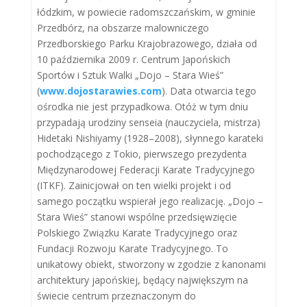
łódzkim, w powiecie radomszczańskim, w gminie
Przedbórz, na obszarze malowniczego
Przedborskiego Parku Krajobrazowego, działa od
10 października 2009 r. Centrum Japońskich
Sportów i Sztuk Walki „Dojo – Stara Wieś”
(
www.dojostarawies.com
). Data otwarcia tego
ośrodka nie jest przypadkowa. Otóż w tym dniu
przypadają urodziny senseia (nauczyciela, mistrza)
Hidetaki Nishiyamy (1928–2008), słynnego karateki
pochodzącego z Tokio, pierwszego prezydenta
Międzynarodowej Federacji Karate Tradycyjnego
(ITKF). Zainicjował on ten wielki projekt i od
samego początku wspierał jego realizację. „Dojo –
Stara Wieś” stanowi wspólne przedsięwzięcie
Polskiego Związku Karate Tradycyjnego oraz
Fundacji Rozwoju Karate Tradycyjnego. To
unikatowy obiekt, stworzony w zgodzie z kanonami
architektury japońskiej, będący największym na
świecie centrum przeznaczonym do