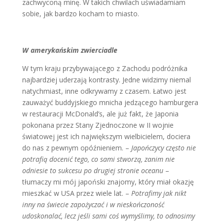
zachwyconą minę. W takich chwilach uświadamiam
sobie, jak bardzo kocham to miasto.
W amerykańskim zwierciadle
W tym kraju przybywającego z Zachodu podróżnika
najbardziej uderzają kontrasty. Jedne widzimy niemal
natychmiast, inne odkrywamy z czasem. Łatwo jest
zauważyć buddyjskiego mnicha jedzącego hamburgera
w restauracji McDonald’s, ale już fakt, że Japonia
pokonana przez Stany Zjednoczone w II wojnie
światowej jest ich największym wielbicielem, dociera
do nas z pewnym opóźnieniem. –
Japończycy często nie
potrafią docenić tego, co sami stworzą, zanim nie
odniesie to sukcesu po drugiej stronie oceanu
–
tłumaczy mi mój japoński znajomy, który miał okazję
mieszkać w USA przez wiele lat. –
Potrafimy jak nikt
inny na świecie zapożyczać i w nieskończoność
udoskonalać, lecz jeśli sami coś wymyślimy, to odnosimy