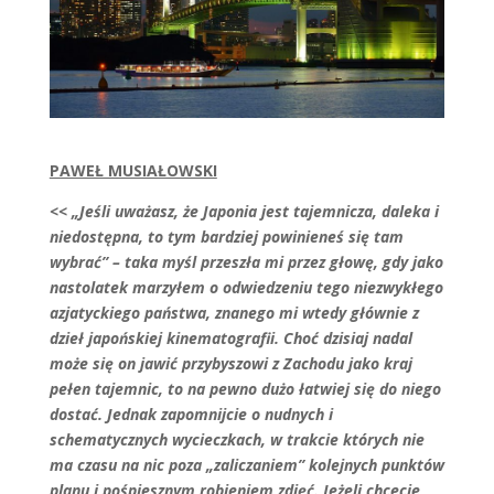
PAWEŁ MUSIAŁOWSKI
<< „Jeśli uważasz, że Japonia jest tajemnicza, daleka i
niedostępna, to tym bardziej powinieneś się tam
wybrać” – taka myśl przeszła mi przez głowę, gdy jako
nastolatek marzyłem o odwiedzeniu tego niezwykłego
azjatyckiego państwa, znanego mi wtedy głównie z
dzieł japońskiej kinematografii. Choć dzisiaj nadal
może się on jawić przybyszowi z Zachodu jako kraj
pełen tajemnic, to na pewno dużo łatwiej się do niego
dostać. Jednak zapomnijcie o nudnych i
schematycznych wycieczkach, w trakcie których nie
ma czasu na nic poza „zaliczaniem” kolejnych punktów
planu i pośpiesznym robieniem zdjęć. Jeżeli chcecie