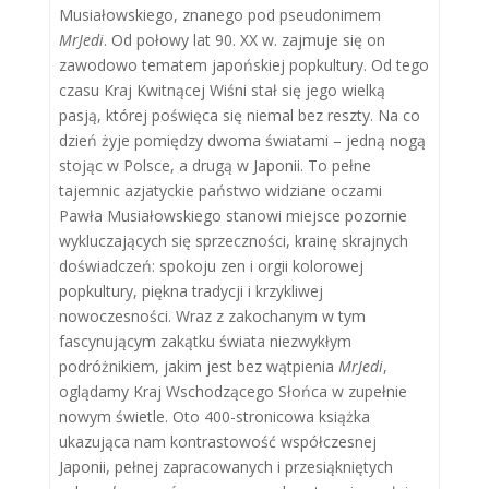
Musiałowskiego, znanego pod pseudonimem
MrJedi
. Od połowy lat 90. XX w. zajmuje się on
zawodowo tematem japońskiej popkultury. Od tego
czasu Kraj Kwitnącej Wiśni stał się jego wielką
pasją, której poświęca się niemal bez reszty. Na co
dzień żyje pomiędzy dwoma światami – jedną nogą
stojąc w Polsce, a drugą w Japonii. To pełne
tajemnic azjatyckie państwo widziane oczami
Pawła Musiałowskiego stanowi miejsce pozornie
wykluczających się sprzeczności, krainę skrajnych
doświadczeń: spokoju zen i orgii kolorowej
popkultury, piękna tradycji i krzykliwej
nowoczesności. Wraz z zakochanym w tym
fascynującym zakątku świata niezwykłym
podróżnikiem, jakim jest bez wątpienia
MrJedi
,
oglądamy Kraj Wschodzącego Słońca w zupełnie
nowym świetle. Oto 400-stronicowa książka
ukazująca nam kontrastowość współczesnej
Japonii, pełnej zapracowanych i przesiąkniętych