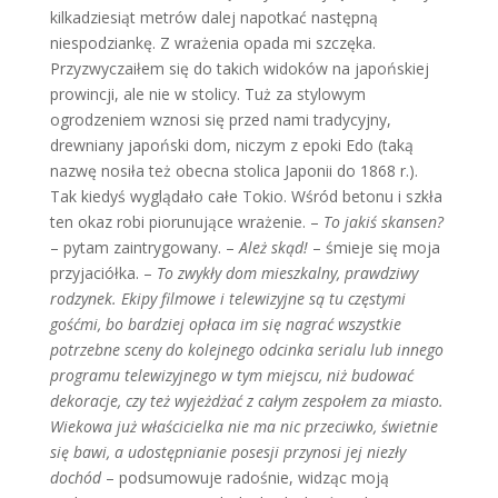
kilkadziesiąt metrów dalej napotkać następną
niespodziankę. Z wrażenia opada mi szczęka.
Przyzwyczaiłem się do takich widoków na japońskiej
prowincji, ale nie w stolicy. Tuż za stylowym
ogrodzeniem wznosi się przed nami tradycyjny,
drewniany japoński dom, niczym z epoki Edo (taką
nazwę nosiła też obecna stolica Japonii do 1868 r.).
Tak kiedyś wyglądało całe Tokio. Wśród betonu i szkła
ten okaz robi piorunujące wrażenie. –
To jakiś skansen?
– pytam zaintrygowany. –
Ależ skąd!
– śmieje się moja
przyjaciółka. –
To zwykły dom mieszkalny, prawdziwy
rodzynek.
Ekipy filmowe i telewizyjne są tu częstymi
gośćmi, bo bardziej opłaca im się nagrać wszystkie
potrzebne sceny do kolejnego odcinka serialu lub innego
programu telewizyjnego w tym miejscu, niż budować
dekoracje, czy też wyjeżdżać z całym zespołem za miasto.
Wiekowa już właścicielka nie ma nic przeciwko, świetnie
się bawi, a udostępnianie posesji przynosi jej niezły
dochód
– podsumowuje radośnie, widząc moją