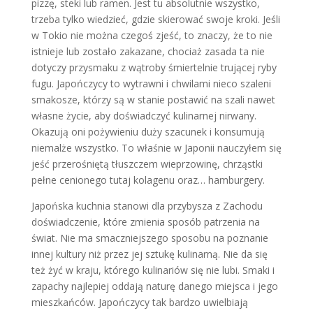
pizzę, steki lub ramen. Jest tu absolutnie wszystko,
trzeba tylko wiedzieć, gdzie skierować swoje kroki. Jeśli
w Tokio nie można czegoś zjeść, to znaczy, że to nie
istnieje lub zostało zakazane, chociaż zasada ta nie
dotyczy przysmaku z wątroby śmiertelnie trującej ryby
fugu. Japończycy to wytrawni i chwilami nieco szaleni
smakosze, którzy są w stanie postawić na szali nawet
własne życie, aby doświadczyć kulinarnej nirwany.
Okazują oni pożywieniu duży szacunek i konsumują
niemalże wszystko. To właśnie w Japonii nauczyłem się
jeść przerośniętą tłuszczem wieprzowinę, chrząstki
pełne cenionego tutaj kolagenu oraz… hamburgery.
Japońska kuchnia stanowi dla przybysza z Zachodu
doświadczenie, które zmienia sposób patrzenia na
świat. Nie ma smaczniejszego sposobu na poznanie
innej kultury niż przez jej sztukę kulinarną. Nie da się
też żyć w kraju, którego kulinariów się nie lubi. Smaki i
zapachy najlepiej oddają naturę danego miejsca i jego
mieszkańców. Japończycy tak bardzo uwielbiają