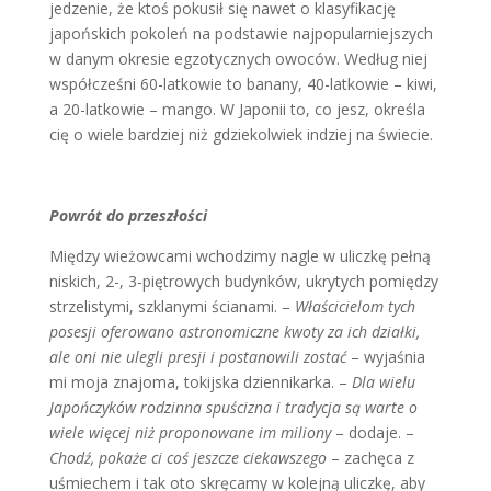
jedzenie, że ktoś pokusił się nawet o klasyfikację
japońskich pokoleń na podstawie najpopularniejszych
w danym okresie egzotycznych owoców. Według niej
współcześni 60-latkowie to banany, 40-latkowie – kiwi,
a 20-latkowie – mango. W Japonii to, co jesz, określa
cię o wiele bardziej niż gdziekolwiek indziej na świecie.
Powrót do przeszłości
Między wieżowcami wchodzimy nagle w uliczkę pełną
niskich, 2-, 3-piętrowych budynków, ukrytych pomiędzy
strzelistymi, szklanymi ścianami. –
Właścicielom tych
posesji oferowano astronomiczne kwoty za ich działki,
ale oni nie ulegli presji i postanowili zostać
– wyjaśnia
mi moja znajoma, tokijska dziennikarka. –
Dla wielu
Japończyków rodzinna spuścizna i tradycja są warte o
wiele więcej niż proponowane im miliony
– dodaje. –
Chodź, pokaże ci coś jeszcze ciekawszego
– zachęca z
uśmiechem i tak oto skręcamy w kolejną uliczkę, aby