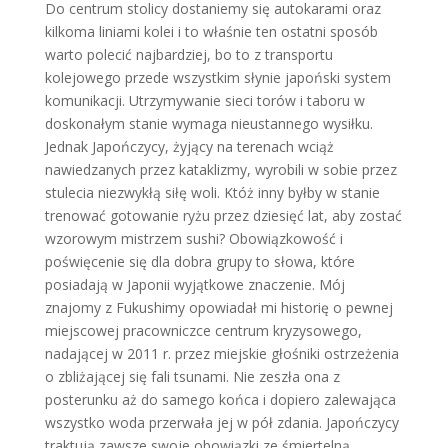
Do centrum stolicy dostaniemy się autokarami oraz
kilkoma liniami kolei i to właśnie ten ostatni sposób
warto polecić najbardziej, bo to z transportu
kolejowego przede wszystkim słynie japoński system
komunikacji. Utrzymywanie sieci torów i taboru w
doskonałym stanie wymaga nieustannego wysiłku.
Jednak Japończycy, żyjący na terenach wciąż
nawiedzanych przez kataklizmy, wyrobili w sobie przez
stulecia niezwykłą siłę woli. Któż inny byłby w stanie
trenować gotowanie ryżu przez dziesięć lat, aby zostać
wzorowym mistrzem sushi? Obowiązkowość i
poświęcenie się dla dobra grupy to słowa, które
posiadają w Japonii wyjątkowe znaczenie. Mój
znajomy z Fukushimy opowiadał mi historię o pewnej
miejscowej pracowniczce centrum kryzysowego,
nadającej w 2011 r. przez miejskie głośniki ostrzeżenia
o zbliżającej się fali tsunami. Nie zeszła ona z
posterunku aż do samego końca i dopiero zalewająca
wszystko woda przerwała jej w pół zdania. Japończycy
traktują zawsze swoje obowiązki ze śmiertelną