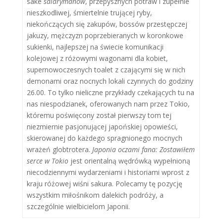
sake
salarymanów
, przepysznych potraw i zupełnie
nieszkodliwej, śmiertelnie trującej ryby,
niekończących się zakupów, bossów przestępczej
jakuzy, mężczyzn poprzebieranych w koronkowe
sukienki, najlepszej na świecie komunikacji
kolejowej z różowymi wagonami dla kobiet,
supernowoczesnych toalet z czającymi się w nich
demonami oraz nocnych lokali czynnych do godziny
26.00. To tylko nieliczne przykłady czekających tu na
nas niespodzianek, oferowanych nam przez Tokio,
któremu poświęcony został pierwszy tom tej
niezmiernie pasjonującej japońskiej opowieści,
skierowanej do każdego spragnionego mocnych
wrażeń globtrotera.
Japonia oczami fana: Zostawiłem
serce w Tokio
jest orientalną wędrówką wypełnioną
niecodziennymi wydarzeniami i historiami wprost z
kraju różowej wiśni sakura. Polecamy tę pozycję
wszystkim miłośnikom dalekich podróży, a
szczególnie wielbicielom Japonii.