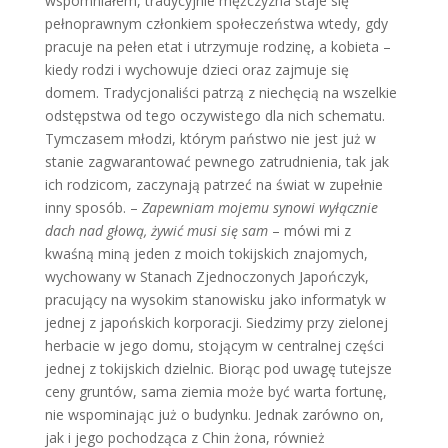
wspomniałem, tradycyjnie mężczyzna staje się
pełnoprawnym członkiem społeczeństwa wtedy, gdy
pracuje na pełen etat i utrzymuje rodzinę, a kobieta –
kiedy rodzi i wychowuje dzieci oraz zajmuje się
domem. Tradycjonaliści patrzą z niechęcią na wszelkie
odstępstwa od tego oczywistego dla nich schematu.
Tymczasem młodzi, którym państwo nie jest już w
stanie zagwarantować pewnego zatrudnienia, tak jak
ich rodzicom, zaczynają patrzeć na świat w zupełnie
inny sposób. –
Zapewniam mojemu synowi wyłącznie
dach nad głową, żywić musi się sam
– mówi mi z
kwaśną miną jeden z moich tokijskich znajomych,
wychowany w Stanach Zjednoczonych Japończyk,
pracujący na wysokim stanowisku jako informatyk w
jednej z japońskich korporacji. Siedzimy przy zielonej
herbacie w jego domu, stojącym w centralnej części
jednej z tokijskich dzielnic. Biorąc pod uwagę tutejsze
ceny gruntów, sama ziemia może być warta fortunę,
nie wspominając już o budynku. Jednak zarówno on,
jak i jego pochodząca z Chin żona, również