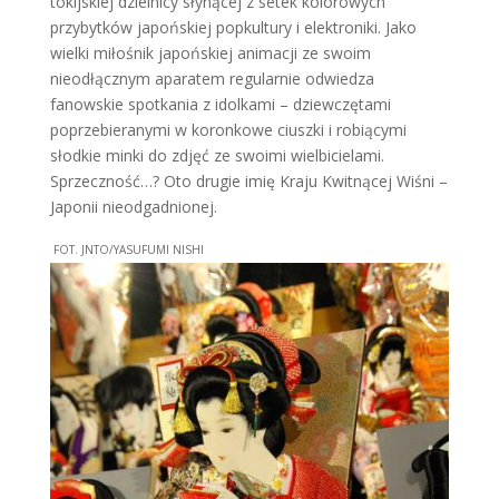
tokijskiej dzielnicy słynącej z setek kolorowych
przybytków japońskiej popkultury i elektroniki. Jako
wielki miłośnik japońskiej animacji ze swoim
nieodłącznym aparatem regularnie odwiedza
fanowskie spotkania z idolkami – dziewczętami
poprzebieranymi w koronkowe ciuszki i robiącymi
słodkie minki do zdjęć ze swoimi wielbicielami.
Sprzeczność…? Oto drugie imię Kraju Kwitnącej Wiśni –
Japonii nieodgadnionej.
FOT. JNTO/YASUFUMI NISHI