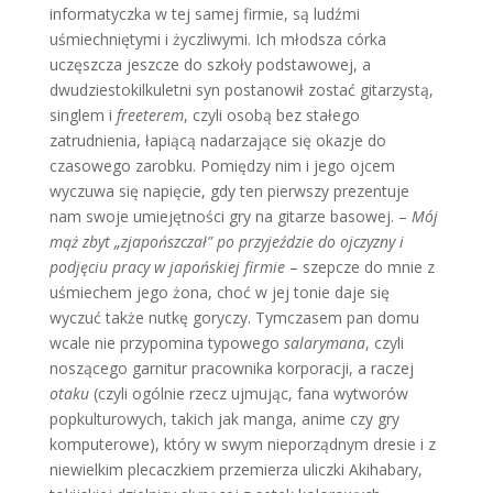
informatyczka w tej samej firmie, są ludźmi
uśmiechniętymi i życzliwymi. Ich młodsza córka
uczęszcza jeszcze do szkoły podstawowej, a
dwudziestokilkuletni syn postanowił zostać gitarzystą,
singlem i
freeterem
, czyli osobą bez stałego
zatrudnienia, łapiącą nadarzające się okazje do
czasowego zarobku. Pomiędzy nim i jego ojcem
wyczuwa się napięcie, gdy ten pierwszy prezentuje
nam swoje umiejętności gry na gitarze basowej. –
Mój
mąż zbyt „zjapońszczał” po przyjeździe do ojczyzny i
podjęciu pracy w japońskiej firmie
– szepcze do mnie z
uśmiechem jego żona, choć w jej tonie daje się
wyczuć także nutkę goryczy. Tymczasem pan domu
wcale nie przypomina typowego
salarymana
, czyli
noszącego garnitur pracownika korporacji, a raczej
otaku
(czyli ogólnie rzecz ujmując, fana wytworów
popkulturowych, takich jak manga, anime czy gry
komputerowe), który w swym nieporządnym dresie i z
niewielkim plecaczkiem przemierza uliczki Akihabary,