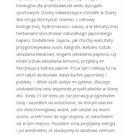
treningów dla przedstawicieli wielu dyscyplin
sportowych. Osoby odwiedzające ośrodek w Starej
Wsi mogą skorzystać również z odnowy
biologicznej, hydromasażu i sauny, a w klimatycznej
herbaciarni skosztować naturalnego japońskiego
naparu. Dodatkowe zajęcia, jak choćby warsztaty
przygotowywania sushi, kaligrafii, ikebany (sztuki
układania kwiatów), origami (składania papieru) czy
kitske
(sztuki wkładania kimono), przybliżą im
fascynującą kulturę Japonii. Poza tym czekają tu na
nich także doskonałe dania kuchni japońskiej i
polskiej. –
Wiele osób zadaje mi pytanie, dlaczego
ulokowaliśmy nasz wspaniały projekt właśnie w Starej
Wsi. Kiedy 15 lat temu po raz pierwszy przyjechałem
tutaj i wszedłem na wzniesienie, na którym obecnie
stoi hala treningowa, widok, jaki ukazał się moim
oczom, urzekł mnie do tego stopnia, że zakochałem
się w tym miejscu. Poczułem silną pozytywną energię
i już wiedziałem, że zbudujemy tu światowe centrum