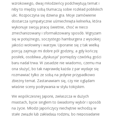
wzrokowego, dwaj młodzieńcy podchwytują temat i
niby to między sobą tłumaczą sobie rozkład pobliskich
ulic. Rozpoczyna się dziwna gra. Moje zamówienie
dostarcza sympatycznie uśmiechnięta kelnerka, która
wykonuje swoją pracę świetnie, choć w nieco
zmechanizowany i sformalizowany sposób. Wgryzam
się w potężnego, soczystego hamburgera z wysokiej
jakości wołowiny i warzyw. Uporanie się z tak wielką
porcją zajmuje mi dobre pół godziny, a gdy kończę
posiłek, osobliwa „dyskusja” pomiędzy czwórką gości
baru nadal trwa. W zasadzie nie wiadomo, czemu ma
ona służyć, bo tak naprawdę każda z par wydaje się
rozmawiać tylko ze sobą na jedynie przypadkowo
zbieżny temat. Zastanawiam się, czy nie oglądam
właśnie sceny podrywania w stylu tokijskim.
We współczesnej Japonii, zwłaszcza w dużych
miastach, bycie singlem to świadomy wybór i sposób
na życie. Młodzi Japończycy niechętnie wchodzą w
stałe związki lub zakładają rodziny, bo nieposiadanie