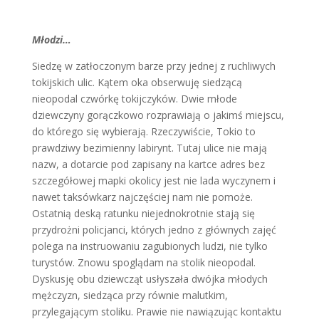
Młodzi…
Siedzę w zatłoczonym barze przy jednej z ruchliwych
tokijskich ulic. Kątem oka obserwuję siedzącą
nieopodal czwórkę tokijczyków. Dwie młode
dziewczyny gorączkowo rozprawiają o jakimś miejscu,
do którego się wybierają. Rzeczywiście, Tokio to
prawdziwy bezimienny labirynt. Tutaj ulice nie mają
nazw, a dotarcie pod zapisany na kartce adres bez
szczegółowej mapki okolicy jest nie lada wyczynem i
nawet taksówkarz najczęściej nam nie pomoże.
Ostatnią deską ratunku niejednokrotnie stają się
przydrożni policjanci, których jedno z głównych zajęć
polega na instruowaniu zagubionych ludzi, nie tylko
turystów. Znowu spoglądam na stolik nieopodal.
Dyskusję obu dziewcząt usłyszała dwójka młodych
mężczyzn, siedząca przy równie malutkim,
przylegającym stoliku. Prawie nie nawiązując kontaktu