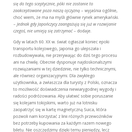
się do tego sceptycznie, póki nie zostanie to
zaakceptowane poza naszą ojczyzną
– wyjaśnia ogólnie,
choć wiem, że ma na myśli głównie rynek amerykański.
–
Jednak gdy Japończycy zaangażują się już w rozwijanie
czegoś, nie umieją się zatrzymać
– dodaje.
Gdy w latach 60. XX w. świat ogłaszał koniec epoki
transportu kolejowego, Japonia go ulepszała i
rozbudowywała, nie przerywając do dziś tego procesu
ani na chwilę. Obecnie dysponuje najdoskonalszymi
rozwiązaniami w tej dziedzinie, nie tylko technicznymi,
ale również organizacyjnymi. Dla zwykłego
użytkownika, a zwłaszcza dla turysty z Polski, oznacza
to możliwość doświadczenia niewiarygodnej wygody i
radości podróżowania. Aby ułatwić sobie poruszanie
się kolejami tokijskimi, warto już na lotnisku
zaopatrzyć się w kartę magnetyczną Suica, która
pozwoli nam korzystać z linii różnych przewoźników
bez potrzeby kupowania za każdym razem nowego
biletu. Nie oszczędzimy dzięki temu pieniędzy, lecz