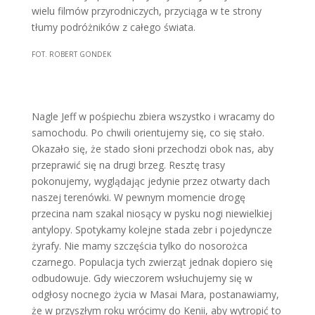
wielu filmów przyrodniczych, przyciąga w te strony
tłumy podróżników z całego świata.
FOT. ROBERT GONDEK
Nagle Jeff w pośpiechu zbiera wszystko i wracamy do
samochodu. Po chwili orientujemy się, co się stało.
Okazało się, że stado słoni przechodzi obok nas, aby
przeprawić się na drugi brzeg. Resztę trasy
pokonujemy, wyglądając jedynie przez otwarty dach
naszej terenówki. W pewnym momencie drogę
przecina nam szakal niosący w pysku nogi niewielkiej
antylopy. Spotykamy kolejne stada zebr i pojedyncze
żyrafy. Nie mamy szczęścia tylko do nosorożca
czarnego. Populacja tych zwierząt jednak dopiero się
odbudowuje. Gdy wieczorem wsłuchujemy się w
odgłosy nocnego życia w Masai Mara, postanawiamy,
że w przyszłym roku wrócimy do Kenii, aby wytropić to