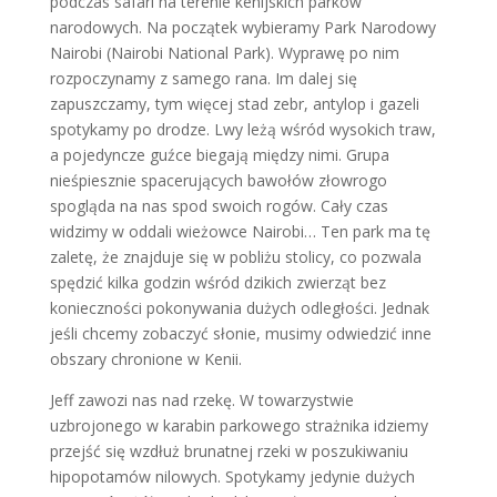
podczas safari na terenie kenijskich parków
narodowych. Na początek wybieramy Park Narodowy
Nairobi (Nairobi National Park). Wyprawę po nim
rozpoczynamy z samego rana. Im dalej się
zapuszczamy, tym więcej stad zebr, antylop i gazeli
spotykamy po drodze. Lwy leżą wśród wysokich traw,
a pojedyncze guźce biegają między nimi. Grupa
nieśpiesznie spacerujących bawołów złowrogo
spogląda na nas spod swoich rogów. Cały czas
widzimy w oddali wieżowce Nairobi… Ten park ma tę
zaletę, że znajduje się w pobliżu stolicy, co pozwala
spędzić kilka godzin wśród dzikich zwierząt bez
konieczności pokonywania dużych odległości. Jednak
jeśli chcemy zobaczyć słonie, musimy odwiedzić inne
obszary chronione w Kenii.
Jeff zawozi nas nad rzekę. W towarzystwie
uzbrojonego w karabin parkowego strażnika idziemy
przejść się wzdłuż brunatnej rzeki w poszukiwaniu
hipopotamów nilowych. Spotykamy jedynie dużych