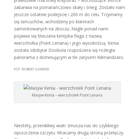
prawdziwie marsowy krajobraz – wschodzące słońce
zabarwia na pomarańczowo skały i śnieg. Zostało nam
jeszcze ostatnie podejście i 200 m do celu. Trzymamy
się łańcuchów, wchodzimy po klamrach
zamontowanych na zboczu. Nagle ponad nami
pojawia się blaszana kenijska flaga z nazwą
wierzchołka (Point Lenana) i jego wysokością. Kenia
została zdobyta! Dookoła rozpościera się rozległa
panorama z dominującym w tle zarysem Kilimandżaro.
FOT. ROBERT GONDEK
Masyw Kenia – wierzchołek Point Lenana
Niestety, przenikliwy wiatr zmusza nas do szybkiego
opuszczenia szczytu. Wracamy drugą stroną przełęczy.