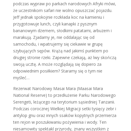
podczas wypraw po parkach narodowych Afryki mówi,
że uczestnikom safari nie wolno opuszczać pojazdu.
Jeff jednak spokojnie rozkłada koc na kamieniu i
przygotowuje lunch, czyli kanapki z pysznym
bananowym dżemem, słodkimi patatami, arbuzem i
marakują. Zjadamy je, nie oddalając się od
samochodu, i wpatrujemy się ciekawie w grupę
szybujących sępów. Krążą nad jakimś punktem po
drugiej stronie rzeki. Zapewne czekają, aż lwy skończą
swoją ucztę. A może rozglądają się dopiero za
odpowiednim posiłkiem? Staramy się o tym nie
myśleć…
Rezerwat Narodowy Masai Mara (Maasai Mara
National Reserve) to przedłużenie Parku Narodowego
Serengeti, leżącego na terytorium sąsiedniej Tanzanii.
Podczas corocznej Wielkiej Migracji setki tysięcy zebr i
antylop gnu oraz innych ssaków kopytnych przemierza
ten rejon w poszukiwaniu pożywienia i wody. Ten
niesamowity spektakl przyrody, znany wszystkim z