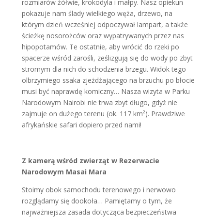
rozmiarów żółwie, krokodyla i małpy. Nasz opiekun
pokazuje nam ślady wielkiego węża, drzewo, na
którym dzień wcześniej odpoczywał lampart, a także
ścieżkę nosorożców oraz wypatrywanych przez nas
hipopotamów. Te ostatnie, aby wrócić do rzeki po
spacerze wśród zarośli, ześlizgują się do wody po zbyt
stromym dla nich do schodzenia brzegu. Widok tego
olbrzymiego ssaka zjeżdżającego na brzuchu po błocie
musi być naprawdę komiczny… Nasza wizyta w Parku
Narodowym Nairobi nie trwa zbyt długo, gdyż nie
zajmuje on dużego terenu (ok. 117 km²). Prawdziwe
afrykańskie safari dopiero przed nami!
Z kamerą wśród zwierząt w Rezerwacie
Narodowym Masai Mara
Stoimy obok samochodu terenowego i nerwowo
rozglądamy się dookoła… Pamiętamy o tym, że
najważniejsza zasada dotycząca bezpieczeństwa