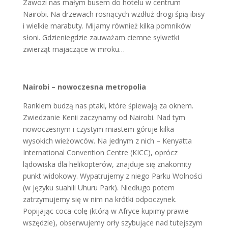
Zawozi nas małym busem do hotelu w centrum
Nairobi. Na drzewach rosnących wzdłuż drogi śpią ibisy
i wielkie marabuty. Mijamy również kilka pomników
słoni. Gdzieniegdzie zauważam ciemne sylwetki
zwierząt majaczące w mroku…
Nairobi – nowoczesna metropolia
Rankiem budzą nas ptaki, które śpiewają za oknem.
Zwiedzanie Kenii zaczynamy od Nairobi. Nad tym
nowoczesnym i czystym miastem góruje kilka
wysokich wieżowców. Na jednym z nich – Kenyatta
International Convention Centre (KICC), oprócz
lądowiska dla helikopterów, znajduje się znakomity
punkt widokowy. Wypatrujemy z niego Parku Wolności
(w języku suahili Uhuru Park). Niedługo potem
zatrzymujemy się w nim na krótki odpoczynek.
Popijając coca-colę (którą w Afryce kupimy prawie
wszędzie), obserwujemy orły szybujące nad tutejszym