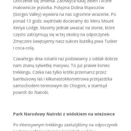
Otoczenie się zmienia. Zachwyca tutaj zieleń i liczne
malownicze jeziorka. Potężna Dolina Wąwozów
(Gorges Valley) wywiera na nas ogromne wrażenie. Po
ponad 13 godz. wędrówki docieramy do Meru Mount
Kenya Lodge. Musimy jednak uważać na słonie, które
często zatrzymują się w tej okolicy na odpoczynek.
Zmęczeni świętujemy nasz sukces butelką piwa Tusker
i coca-colą.
Czwartego dnia ostatni raz podziwiamy z oddali dobrze
nam znaną sylwetkę masywu. To już prawie koniec
trekkingu. Czeka nas tylko krótki przemarsz przez
bambusowy las i kilkunastokilometrowa przejażdżka
samochodem terenowym do Chogorii, a stamtąd
powrót do Nairobi.
Park Narodowy Nairobi z widokiem na wieżowce
Po intensywnym trekkingu zasłużyliśmy na odpoczynek