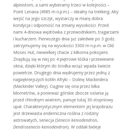
alpinistom, a sami wybieramy trzeci w kolejności –
Point Lenana (4985 m n.p.m.) – idealny na trekking. Aby
wejść na jego szczyt, wystarczy w miarę dobra
kondycja i odporność na zmiany wysokości. Przed
nami 4-dniowa wędrówka z przewodnikiem, tragarzami
i kucharzem. Pierwszego dnia już zaledwie po 3 godz.
zatrzymujemy się na wysokości 3300 m n.p.m. w Old
Moses Hut, niewielkiej chacie z kilkoma pokojami.
Znajdują się w niej po 4 piętrowe łóżka i przewiewne
okna, dzięki którym do środka wciąż wpada świeże
powietrze. Drugiego dnia wędrujemy przez jedną z
najpiękniejszych kotlin Afryki – Dolinę Mackindera
(Mackinder Valley). Ciągnie się ona przez kilka
kilometrów, a ponieważ górskie zbocze osłania ją
przed chłodnym wiatrem, panuje tutaj 30-stopniowy
upał. Charakterystycznym elementem jej krajobrazu
jest drzewiasta endemiczna roślina z rodziny
astrowatych, senecja (
Senecio keniodendron
,
Dendrosenecio keniodendron
)
.
W oddali bieleje