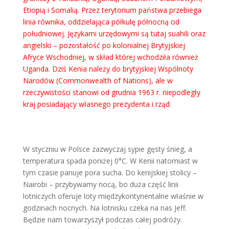
Etiopią i Somalią. Przez terytorium państwa przebiega
linia równika, oddzielająca półkulę północną od
południowej. Językami urzędowymi są tutaj suahili oraz
angielski – pozostałość po kolonialnej Brytyjskiej
Afryce Wschodniej, w skład której wchodziła również
Uganda. Dziś Kenia należy do brytyjskiej Wspólnoty
Narodów (Commonwealth of Nations), ale w
rzeczywistości stanowi od grudnia 1963 r. niepodległy
kraj posiadający własnego prezydenta i rząd.
W styczniu w Polsce zazwyczaj sypie gęsty śnieg, a
temperatura spada poniżej 0°C. W Kenii natomiast w
tym czasie panuje pora sucha. Do kenijskiej stolicy –
Nairobi – przybywamy nocą, bo duża część linii
lotniczych oferuje loty międzykontynentalne właśnie w
godzinach nocnych. Na lotnisku czeka na nas Jeff.
Będzie nam towarzyszył podczas całej podróży.