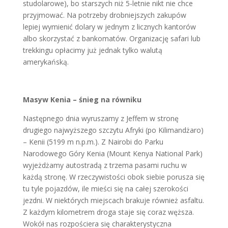
studolarowe), bo starszych niż 5-letnie nikt nie chce
przyjmować. Na potrzeby drobniejszych zakupów
lepiej wymienić dolary w jednym z licznych kantorów
albo skorzystać z bankomatów. Organizację safari lub
trekkingu opłacimy już jednak tylko walutą
amerykańską.
Masyw Kenia – śnieg na równiku
Następnego dnia wyruszamy z Jeffem w stronę
drugiego najwyższego szczytu Afryki (po Kilimandżaro)
– Kenii (5199 m n.p.m.). Z Nairobi do Parku
Narodowego Góry Kenia (Mount Kenya National Park)
wyjeżdżamy autostradą z trzema pasami ruchu w
każdą stronę. W rzeczywistości obok siebie porusza się
tu tyle pojazdów, ile mieści się na całej szerokości
jezdni. W niektórych miejscach brakuje również asfaltu.
Z każdym kilometrem droga staje się coraz węższa.
Wokół nas rozpościera się charakterystyczna