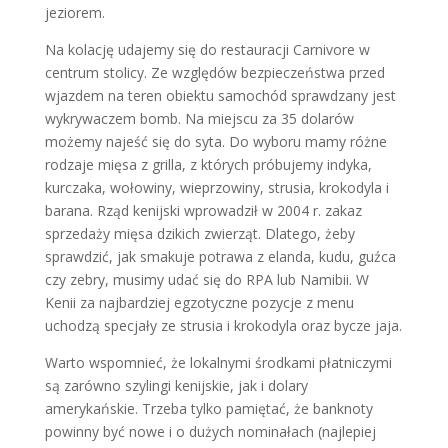
jeziorem.
Na kolację udajemy się do restauracji Carnivore w
centrum stolicy. Ze względów bezpieczeństwa przed
wjazdem na teren obiektu samochód sprawdzany jest
wykrywaczem bomb. Na miejscu za 35 dolarów
możemy najeść się do syta. Do wyboru mamy różne
rodzaje mięsa z grilla, z których próbujemy indyka,
kurczaka, wołowiny, wieprzowiny, strusia, krokodyla i
barana. Rząd kenijski wprowadził w 2004 r. zakaz
sprzedaży mięsa dzikich zwierząt. Dlatego, żeby
sprawdzić, jak smakuje potrawa z elanda, kudu, guźca
czy zebry, musimy udać się do RPA lub Namibii. W
Kenii za najbardziej egzotyczne pozycje z menu
uchodzą specjały ze strusia i krokodyla oraz bycze jaja.
Warto wspomnieć, że lokalnymi środkami płatniczymi
są zarówno szylingi kenijskie, jak i dolary
amerykańskie. Trzeba tylko pamiętać, że banknoty
powinny być nowe i o dużych nominałach (najlepiej