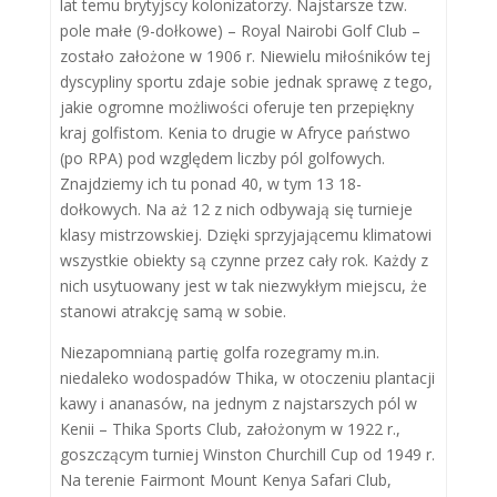
lat temu brytyjscy kolonizatorzy. Najstarsze tzw.
pole małe (9-dołkowe) – Royal Nairobi Golf Club –
zostało założone w 1906 r. Niewielu miłośników tej
dyscypliny sportu zdaje sobie jednak sprawę z tego,
jakie ogromne możliwości oferuje ten przepiękny
kraj golfistom. Kenia to drugie w Afryce państwo
(po RPA) pod względem liczby pól golfowych.
Znajdziemy ich tu ponad 40, w tym 13 18-
dołkowych. Na aż 12 z nich odbywają się turnieje
klasy mistrzowskiej. Dzięki sprzyjającemu klimatowi
wszystkie obiekty są czynne przez cały rok. Każdy z
nich usytuowany jest w tak niezwykłym miejscu, że
stanowi atrakcję samą w sobie.
Niezapomnianą partię golfa rozegramy m.in.
niedaleko wodospadów Thika, w otoczeniu plantacji
kawy i ananasów, na jednym z najstarszych pól w
Kenii – Thika Sports Club, założonym w 1922 r.,
goszczącym turniej Winston Churchill Cup od 1949 r.
Na terenie Fairmont Mount Kenya Safari Club,