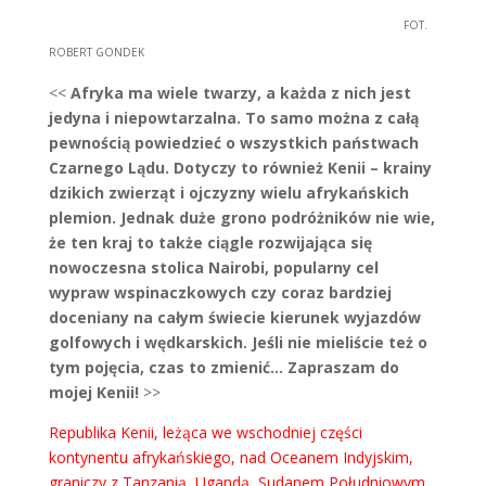
FOT.
ROBERT GONDEK
<<
Afryka ma wiele twarzy, a każda z nich jest
jedyna i niepowtarzalna. To samo można z całą
pewnością powiedzieć o wszystkich państwach
Czarnego Lądu. Dotyczy to również Kenii – krainy
dzikich zwierząt i ojczyzny wielu afrykańskich
plemion. Jednak duże grono podróżników nie wie,
że ten kraj to także ciągle rozwijająca się
nowoczesna stolica Nairobi, popularny cel
wypraw wspinaczkowych czy coraz bardziej
doceniany na całym świecie kierunek wyjazdów
golfowych i wędkarskich. Jeśli nie mieliście też o
tym pojęcia, czas to zmienić… Zapraszam do
mojej Kenii!
>>
Republika Kenii, leżąca we wschodniej części
kontynentu afrykańskiego, nad Oceanem Indyjskim,
graniczy z Tanzanią, Ugandą, Sudanem Południowym,