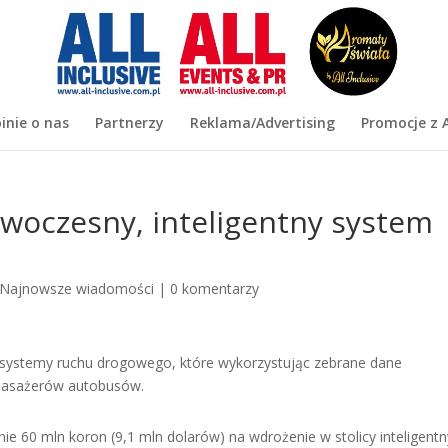
inie o nas
Partnerzy
Reklama/Advertising
Promocje z A
oczesny, inteligentny system
Najnowsze wiadomości
|
0 komentarzy
 systemy ruchu drogowego, które wykorzystując zebrane dane
 pasażerów autobusów.
ie 60 mln koron (9,1 mln dolarów) na wdrożenie w stolicy inteligent