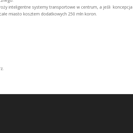
cznego.
y inteligentne systemy transportowe w centrum, a jeśli koncepcja 
a całe miasto kosztem dodatkowych 250 mln koron.
z.