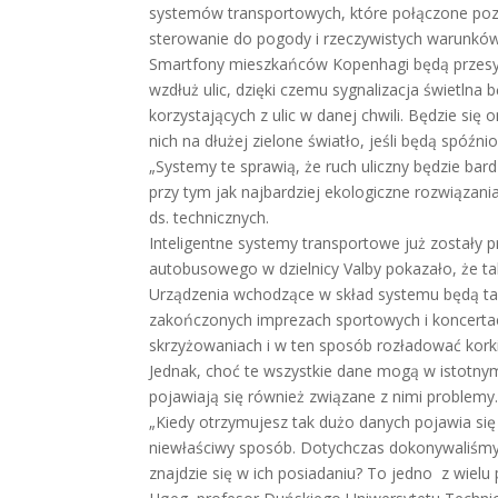
systemów transportowych, które połączone poz
sterowanie do pogody i rzeczywistych warunków
Smartfony mieszkańców Kopenhagi będą przes
wzdłuż ulic, dzięki czemu sygnalizacja świetlna
korzystających z ulic w danej chwili. Będzie si
nich na dłużej zielone światło, jeśli będą spóź
„Systemy te sprawią, że ruch uliczny będzie bar
przy tym jak najbardziej ekologiczne rozwiązani
ds. technicznych.
Inteligentne systemy transportowe już zostały 
autobusowego w dzielnicy Valby pokazało, że ta
Urządzenia wchodzące w skład systemu będą ta
zakończonych imprezach sportowych i koncertac
skrzyżowaniach i w ten sposób rozładować korki
Jednak, choć te wszystkie dane mogą w istotnym
pojawiają się również związane z nimi problemy
„Kiedy otrzymujesz tak dużo danych pojawia się
niewłaściwy sposób. Dotychczas dokonywaliśmy a
znajdzie się w ich posiadaniu? To jedno z wiel