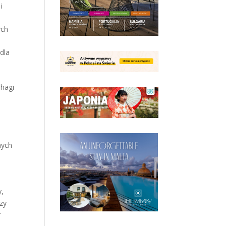
i
ych
w
dla
nhagi
nych
y,
zy
r