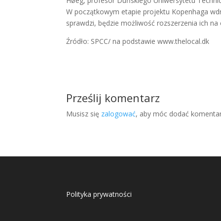
Høeg, profesor Duńskiego Uniwersytetu Techni
W początkowym etapie projektu Kopenhaga wdroż
sprawdzi, będzie możliwość rozszerzenia ich n
Źródło: SPCC/ na podstawie www.thelocal.dk
Prześlij komentarz
Musisz się
zalogować
, aby móc dodać komentar
Polityka prywatności