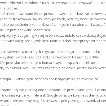
wolą cyfrowo kontrolować ruch uliczny oraz dostosowywać kontrolę 
 na drodze.
yłać anonimowo dane do bezprzewodowych czujników zainstalowan
 będzie dostosowywać się do liczby pieszych, rowerzystów i kierowcó
ę ona też bezpośrednio komunikować z miejskimi autobusami i włączać 
nione lub przeładowane pasażerami.
dziej płynny, aby jak najwięcej osób zaoszczędziło czas wykorzystując
a“, powiedział gazecie „Politiken” Morten Kabell, wiceprezydent Kope
przetestowane w niektórych częściach Kopenhagi, a badanie ruchu
ki system skrócił czas przejazdu na niektórych trasach aż o 30%.
kże przesyłać informacje o tłumach wychodzących z obiektów po
h, co pozwoli wydłużyć czas włączenia zielonych świateł na konkret
.
 stopniu ułatwić życie osobom poruszającym się po mieście, to
.
 pytanie, czy nie zostaną one sprzedane lub przekazane komuś w inn
nonimizacji danych, ale jeśli Google opracuje kolejne systemy, to c
u pytań, które będą wymagać stanowiska politycznego”, powiedział Pe