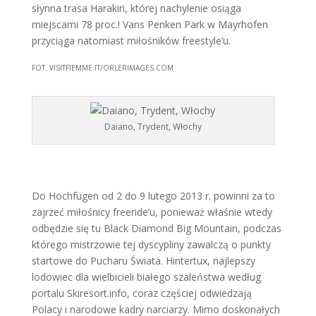
słynna trasa Harakiri, której nachylenie osiąga
miejscami 78 proc.! Vans Penken Park w Mayrhofen
przyciąga natomiast miłośników freestyle’u.
FOT. VISITFIEMME.IT/ORLERIMAGES.COM
Daiano, Trydent, Włochy
Do Hochfügen od 2 do 9 lutego 2013 r. powinni za to
zajrzeć miłośnicy freeride’u, ponieważ właśnie wtedy
odbędzie się tu Black Diamond Big Mountain, podczas
którego mistrzowie tej dyscypliny zawalczą o punkty
startowe do Pucharu Świata. Hintertux, najlepszy
lodowiec dla wielbicieli białego szaleństwa według
portalu Skiresort.info, coraz częściej odwiedzają
Polacy i narodowe kadry narciarzy. Mimo doskonałych