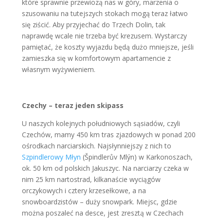
które sprawnie przewiozą nas w góry, marzenia o
szusowaniu na tutejszych stokach mogą teraz łatwo
się ziścić. Aby przyjechać do Trzech Dolin, tak
naprawdę wcale nie trzeba być krezusem. Wystarczy
pamiętać, że koszty wyjazdu będą dużo mniejsze, jeśli
zamieszka się w komfortowym apartamencie z
własnym wyżywieniem.
Czechy – teraz jeden skipass
U naszych kolejnych południowych sąsiadów, czyli
Czechów, mamy 450 km tras zjazdowych w ponad 200
ośrodkach narciarskich. Najsłynniejszy z nich to
Szpindlerowy Młyn
(Špindlerův Mlýn) w Karkonoszach,
ok. 50 km od polskich Jakuszyc. Na narciarzy czeka w
nim 25 km nartostrad, kilkanaście wyciągów
orczykowych i cztery krzesełkowe, a na
snowboardzistów – duży snowpark. Miejsc, gdzie
można poszaleć na desce, jest zresztą w Czechach