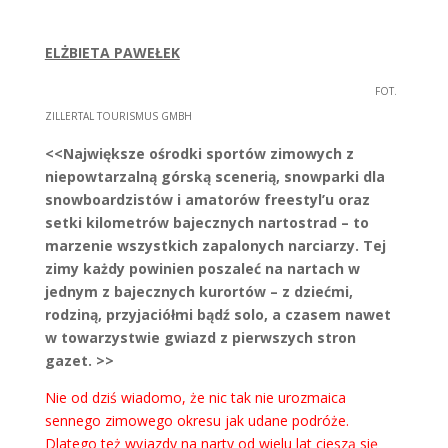
ELŻBIETA PAWEŁEK
FOT.
ZILLERTAL TOURISMUS GMBH
<<
Największe ośrodki sportów zimowych z
niepowtarzalną górską scenerią, snowparki dla
snowboardzistów i amatorów freestyl’u oraz
setki kilometrów bajecznych nartostrad – to
marzenie wszystkich zapalonych narciarzy. Tej
zimy każdy powinien poszaleć na nartach w
jednym z bajecznych kurortów – z dziećmi,
rodziną, przyjaciółmi bądź solo, a czasem nawet
w towarzystwie gwiazd z pierwszych stron
gazet. >>
Nie od dziś wiadomo, że nic tak nie urozmaica
sennego zimowego okresu jak udane podróże.
Dlatego też wyjazdy na narty od wielu lat cieszą się