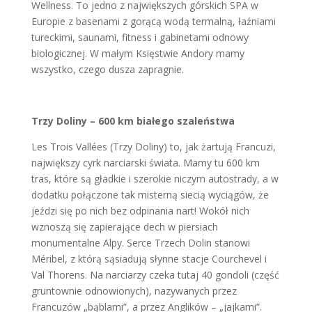
Wellness. To jedno z największych górskich SPA w
Europie z basenami z gorącą wodą termalną, łaźniami
tureckimi, saunami, fitness i gabinetami odnowy
biologicznej. W małym Księstwie Andory mamy
wszystko, czego dusza zapragnie.
Trzy Doliny – 600 km białego szaleństwa
Les Trois Vallées (Trzy Doliny) to, jak żartują Francuzi,
największy cyrk narciarski świata. Mamy tu 600 km
tras, które są gładkie i szerokie niczym autostrady, a w
dodatku połączone tak misterną siecią wyciągów, że
jeździ się po nich bez odpinania nart! Wokół nich
wznoszą się zapierające dech w piersiach
monumentalne Alpy. Serce Trzech Dolin stanowi
Méribel, z którą sąsiadują słynne stacje Courchevel i
Val Thorens. Na narciarzy czeka tutaj 40 gondoli (część
gruntownie odnowionych), nazywanych przez
Francuzów „bąblami”, a przez Anglików – „jajkami”.