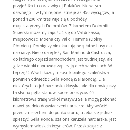
przyjeżdża tu coraz więcej Polaków. Nic w tym
dziwnego – w tym rejonie istnieje aż 450 wyciągów, a
ponad 1200 km tras wije się u podnóży
majestatycznych Dolomitów. Z karnetem Dolomiti
Superski możemy zapuścić się do Val di Fassa,
miejscowości Moena czy Val di Fiemme (Doliny
Płomieni). Pomiędzy nimi kursują bezpłatne busy dla
narciarzy. Nieco dalej leży San Martino di Castrozza,
do którego dojazd samochodem jest trudniejszy, ale
gdzie widoki naprawdę zapierają dech w piersiach. W
tej część Włoch każdy miłośnik białego szaleństwa
powinien odwiedzić Sella Rondę (Sellarondę). Dla
niektórych to już narciarska klasyka, ale dla nowicjuszy
ta słynna pętla stanowi spore przeżycie. 40-
kilometrową trasę wokół masywu Sella mogą pokonać
nawet średnio doświadczeni narciarze. Aby wrócić
przed zmierzchem do punku startu, trzeba się jednak
spieszyć. Sella Ronda, szalona karuzela narciarska, jest
wymysłem włoskich inżynierów. Przeskakując z