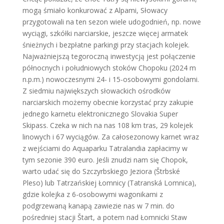
mogą śmiało konkurować z Alpami, Słowacy
przygotowali na ten sezon wiele udogodnień, np. nowe
wyciągi, szkółki narciarskie, jeszcze więcej armatek
śnieżnych i bezpłatne parkingi przy stacjach kolejek.
Najważniejszą tegoroczną inwestycją jest połączenie
północnych i południowych stoków Chopoku (2024 m
n.p.m.) nowoczesnymi 24- i 15-osobowymi gondolami.
Z siedmiu największych słowackich ośrodków
narciarskich możemy obecnie korzystać przy zakupie
jednego karnetu elektronicznego Slovakia Super
Skipass. Czeka w nich na nas 108 km tras, 29 kolejek
linowych i 67 wyciągów. Za całosezonowy karnet wraz
z wejściami do Aquaparku Tatralandia zapłacimy w
tym sezonie 390 euro. Jeśli znudzi nam się Chopok,
warto udać się do Szczyrbskiego Jeziora (Štrbské
Pleso) lub Tatrzańskiej Łomnicy (Tatranská Lomnica),
gdzie kolejka z 6-osobowymi wagonikami z
podgrzewaną kanapą zawiezie nas w 7 min. do
pośredniej stacji Štart, a potem nad Łomnicki Staw