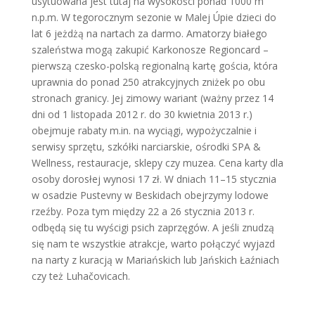
usytuowana jest tutaj na wysokości ponad 1000 m
n.p.m. W tegorocznym sezonie w Malej Úpie dzieci do
lat 6 jeżdżą na nartach za darmo. Amatorzy białego
szaleństwa mogą zakupić Karkonosze Regioncard –
pierwszą czesko-polską regionalną kartę gościa, która
uprawnia do ponad 250 atrakcyjnych zniżek po obu
stronach granicy. Jej zimowy wariant (ważny przez 14
dni od 1 listopada 2012 r. do 30 kwietnia 2013 r.)
obejmuje rabaty m.in. na wyciągi, wypożyczalnie i
serwisy sprzętu, szkółki narciarskie, ośrodki SPA &
Wellness, restauracje, sklepy czy muzea. Cena karty dla
osoby dorosłej wynosi 17 zł. W dniach 11–15 stycznia
w osadzie Pustevny w Beskidach obejrzymy lodowe
rzeźby. Poza tym między 22 a 26 stycznia 2013 r.
odbędą się tu wyścigi psich zaprzęgów. A jeśli znudzą
się nam te wszystkie atrakcje, warto połączyć wyjazd
na narty z kuracją w Mariańskich lub Jańskich Łaźniach
czy też Luhačovicach.