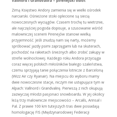
Vallnord i Grandvalira – pirenejski odlot
Zimą Księstwo Andory zamienia się w wielki ośrodek
narciarski. Ośnieżone stoki oplecione są siecią
nowoczesnych wyciągów. Czasem trochę tu wietrznie,
ale najczęściej pogoda dopisuje, a szusowanie wśród
malowniczej scenerii Pirenejów stanowi wielką
przyjemność. Jeśli znudzą nam się narty, możemy
spróbować jazdy psimi zaprzęgami lub na skuterach,
pochodzić na rakietach śnieżnych albo zrobić zakupy w
strefie wolnocłowej. Każdego roku Andora przyciąga
coraz więcej polskich miłośników białego szaleństwa,
czemu sprzyjają tanie połączenia lotnicze z Barceloną
(Wizz Air czy Ryanair). Na miejscu do wyboru mamy
dwie nowoczesne stacje, niczym nie ustępujące tym w
Alpach: Vallnord i Grandvalirę. Pierwszą z nich okupują
zazwyczaj młodzi pasjonaci snowboardu. W jej okolicy
leżą trzy malownicze miejscowości – Arcalís, Arinsal i
Pal. Z prawie 100 km tutejszych tras dwie posiadają
homologację FIS (Międzynarodowej Federacji