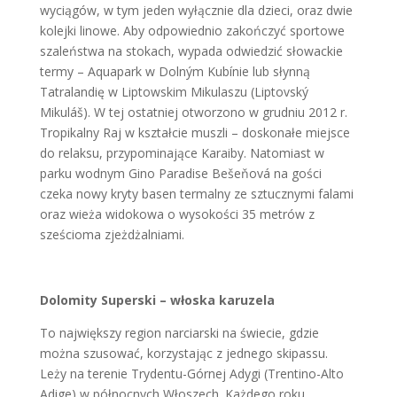
wyciągów, w tym jeden wyłącznie dla dzieci, oraz dwie
kolejki linowe. Aby odpowiednio zakończyć sportowe
szaleństwa na stokach, wypada odwiedzić słowackie
termy – Aquapark w Dolným Kubínie lub słynną
Tatralandię w Liptowskim Mikulaszu (Liptovský
Mikuláš). W tej ostatniej otworzono w grudniu 2012 r.
Tropikalny Raj w kształcie muszli – doskonałe miejsce
do relaksu, przypominające Karaiby. Natomiast w
parku wodnym Gino Paradise Bešeňová na gości
czeka nowy kryty basen termalny ze sztucznymi falami
oraz wieża widokowa o wysokości 35 metrów z
sześcioma zjeżdżalniami.
Dolomity Superski – włoska karuzela
To największy region narciarski na świecie, gdzie
można szusować, korzystając z jednego skipassu.
Leży na terenie Trydentu-Górnej Adygi (Trentino-Alto
Adige) w północnych Włoszech. Każdego roku