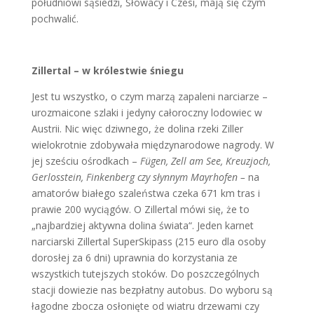
południowi sąsiedzi, Słowacy i Czesi, mają się czym
pochwalić.
Zillertal – w królestwie śniegu
Jest tu wszystko, o czym marzą zapaleni narciarze –
urozmaicone szlaki i jedyny całoroczny lodowiec w
Austrii. Nic więc dziwnego, że dolina rzeki Ziller
wielokrotnie zdobywała międzynarodowe nagrody. W
jej sześciu ośrodkach –
Fügen, Zell am See, Kreuzjoch,
Gerlosstein, Finkenberg czy słynnym Mayrhofen –
na
amatorów białego szaleństwa czeka 671 km tras i
prawie 200 wyciągów. O Zillertal mówi się, że to
„najbardziej aktywna dolina świata“. Jeden karnet
narciarski Zillertal SuperSkipass (215 euro dla osoby
dorosłej za 6 dni) uprawnia do korzystania ze
wszystkich tutejszych stoków. Do poszczególnych
stacji dowiezie nas bezpłatny autobus. Do wyboru są
łagodne zbocza osłonięte od wiatru drzewami czy