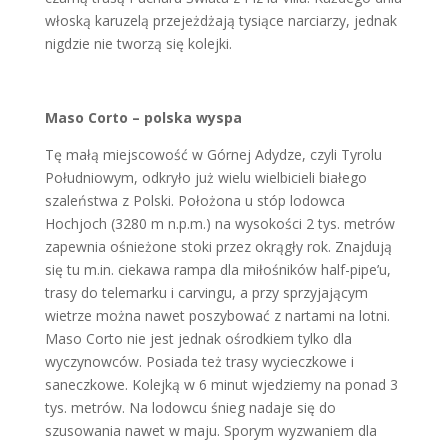
włoską karuzelą przejeżdżają tysiące narciarzy, jednak
nigdzie nie tworzą się kolejki.
Maso Corto – polska wyspa
Tę małą miejscowość w Górnej Adydze, czyli Tyrolu
Południowym, odkryło już wielu wielbicieli białego
szaleństwa z Polski. Położona u stóp lodowca
Hochjoch (3280 m n.p.m.) na wysokości 2 tys. metrów
zapewnia ośnieżone stoki przez okrągły rok. Znajdują
się tu m.in. ciekawa rampa dla miłośników half-pipe’u,
trasy do telemarku i carvingu, a przy sprzyjającym
wietrze można nawet poszybować z nartami na lotni.
Maso Corto nie jest jednak ośrodkiem tylko dla
wyczynowców. Posiada też trasy wycieczkowe i
saneczkowe. Kolejką w 6 minut wjedziemy na ponad 3
tys. metrów. Na lodowcu śnieg nadaje się do
szusowania nawet w maju. Sporym wyzwaniem dla