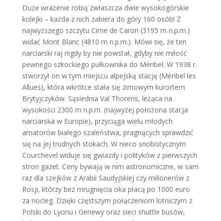
Duże wrażenie robią zwłaszcza dwie wysokogórskie
kolejki – każda z nich zabiera do góry 160 osób! Z
najwyższego szczytu Cime de Caron (3195 m n.p.m.)
widać Mont Blanc (4810 m n.p.m.). Mówi się, że ten
narciarski raj nigdy by nie powstał, gdyby nie miłość
pewnego szkockiego pułkownika do Méribel. W 1938 r.
stworzył on w tym miejscu alpejską stację (Méribel les
Allues), która wkrótce stała się zimowym kurortem
Brytyjczyków. Sąsiednia Val Thorens, leżąca na
wysokości 2300 m n.p.m. (najwyżej położona stacja
narciarska w Europie), przyciąga wielu młodych
amatorów białego szaleństwa, pragnących sprawdzić
się na jej trudnych stokach. W nieco snobistycznym
Courchevel widuje się gwiazdy i polityków z pierwszych
stron gazet. Ceny bywają w nim astronomiczne, w sam
raz dla szejków z Arabii Saudyjskiej czy milionerów z
Rosji, którzy bez mrugnięcia oka płacą po 1000 euro
za nocleg. Dzięki częstszym połączeniom lotniczym z
Polski do Lyonu i Genewy oraz sieci shuttle busów,