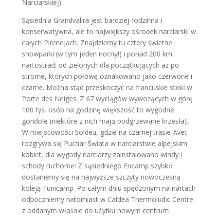
Narciarskiej).
Sąsiednia Grandvalira jest bardziej rodzinna i
konserwatywna, ale to największy ośrodek narciarski w
całych Pirenejach. Znajdziemy tu cztery świetne
snowparki (w tym jeden nocny!) i ponad 200 km
nartostrad: od zielonych dla początkujących aż po
strome, których połowę oznakowano jako czerwone i
czarne. Można stąd przeskoczyć na francuskie stoki w
Porte des Neiges. Z 67 wyciągów wywożących w górę
100 tys. osób na godzinę większość to wygodne
gondole (niektóre z nich mają podgrzewane krzesła).
W miejscowości Soldeu, gdzie na czarnej trasie Avet
rozgrywa się Puchar Świata w narciarstwie alpejskim
kobiet, dla wygody narciarzy zainstalowano windy i
schody ruchome! Z sąsiedniego Encamp szybko
dostaniemy się na najwyższe szczyty nowoczesną
koleją Funicamp. Po całym dniu spędzonym na nartach
odpoczniemy natomiast w Caldea Thermoludic Centre
z oddanym właśnie do użytku nowym centrum