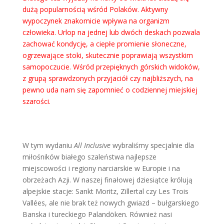
dużą popularnością wśród Polaków. Aktywny
wypoczynek znakomicie wpływa na organizm
człowieka. Urlop na jednej lub dwóch deskach pozwala
zachować kondycję, a ciepłe promienie słoneczne,
ogrzewające stoki, skutecznie poprawiają wszystkim
samopoczucie. Wśród przepięknych górskich widoków,
z grupą sprawdzonych przyjaciół czy najbliższych, na
pewno uda nam się zapomnieć o codziennej miejskiej
szarości.
W tym wydaniu
All Inclusive
wybraliśmy specjalnie dla
miłośników białego szaleństwa najlepsze
miejscowości i regiony narciarskie w Europie i na
obrzeżach Azji. W naszej finałowej dziesiątce królują
alpejskie stacje: Sankt Moritz, Zillertal czy Les Trois
Vallées, ale nie brak też nowych gwiazd – bułgarskiego
Banska i tureckiego Palandöken. Również nasi