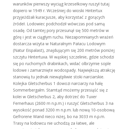
warunków pierwszy wyciąg krzesełkowy ruszył tutaj
dopiero w 1949 r. Wcześniej do wioski Hintertux
przyjeżdżali kuracjusze, aby korzystać z gorących
źródeł. Lodowiec podchodził wówczas pod samą
osadę. Od tamtej pory przesunął się 500 metrów w
górę i jest w ciągłym ruchu. Niezapomnianych wrażeń
dostarcza wizyta w Naturalnym Pałacu Lodowym
(Natur Eispalast), znajdującym się 200 metrów poniżej
szczytu Hintertuxa. W wąskiej szczelinie, gdzie schodzi
się po ruchomych drabinkach, widać olbrzymie sople
lodowe i zamarznięte wodospady. Największą atrakcję
stanowią tu jednak niewątpliwie stoki narciarskie.
Kolejka Gletscherbus 1 dowozi narciarzy na halę
Sommerbergalm. Stamtąd możemy przesiąść się z
kolei w Gletscherbus 2, aby dotrzeć do Tuxer
Fernerhaus (2600 m n.p.m.) i ruszyć Gletscherbus 3 na
wysokość ponad 3200 m n.p.m. lub nową 10-osobową
Gefrorene Wand nieco niżej, bo na 3033 m n.p.m.
Trasy na lodowcu nie uchodzą za łatwe, ale