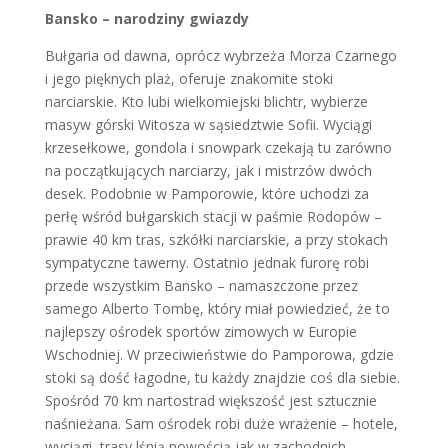
Bansko – narodziny gwiazdy
Bułgaria od dawna, oprócz wybrzeża Morza Czarnego
i jego pięknych plaż, oferuje znakomite stoki
narciarskie. Kto lubi wielkomiejski blichtr, wybierze
masyw górski Witosza w sąsiedztwie Sofii. Wyciągi
krzesełkowe, gondola i snowpark czekają tu zarówno
na początkujących narciarzy, jak i mistrzów dwóch
desek. Podobnie w Pamporowie, które uchodzi za
perłę wśród bułgarskich stacji w paśmie Rodopów –
prawie 40 km tras, szkółki narciarskie, a przy stokach
sympatyczne tawerny. Ostatnio jednak furorę robi
przede wszystkim Bansko – namaszczone przez
samego Alberto Tombę, który miał powiedzieć, że to
najlepszy ośrodek sportów zimowych w Europie
Wschodniej. W przeciwieństwie do Pamporowa, gdzie
stoki są dość łagodne, tu każdy znajdzie coś dla siebie.
Spośród 70 km nartostrad większość jest sztucznie
naśnieżana. Sam ośrodek robi duże wrażenie – hotele,
wyciągi, trasy lśnią nowością jak w zachodnich