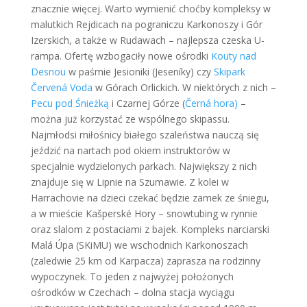
znacznie więcej. Warto wymienić choćby kompleksy w
malutkich Rejdicach na pograniczu Karkonoszy i Gór
Izerskich, a także w Rudawach – najlepsza czeska U-
rampa. Ofertę wzbogaciły nowe ośrodki
Kouty nad
Desnou
w paśmie Jesioniki (Jeseníky) czy
Skipark
Červená Voda
w Górach Orlickich. W niektórych z nich –
Pecu pod Śnieżką
i Czarnej Górze (
Černá hora)
–
można już korzystać ze wspólnego skipassu.
Najmłodsi miłośnicy białego szaleństwa nauczą się
jeździć na nartach pod okiem instruktorów w
specjalnie wydzielonych parkach. Największy z nich
znajduje się w Lipnie na Szumawie. Z kolei w
Harrachovie na dzieci czekać będzie zamek ze śniegu,
a w mieście Kašperské Hory – snowtubing w rynnie
oraz slalom z postaciami z bajek. Kompleks narciarski
Malá Úpa (SKiMU) we wschodnich Karkonoszach
(zaledwie 25 km od Karpacza) zaprasza na rodzinny
wypoczynek. To jeden z najwyżej położonych
ośrodków w Czechach – dolna stacja wyciągu