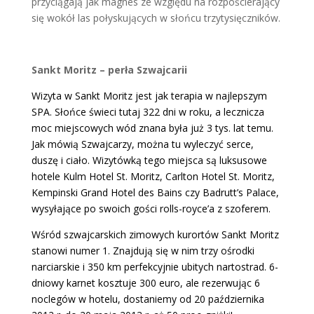
przyciągają jak magnes ze względu na rozpościerający
się wokół las połyskujących w słońcu trzytysięczników.
Sankt Moritz – perła Szwajcarii
Wizyta w Sankt Moritz jest jak terapia w najlepszym
SPA. Słońce świeci tutaj 322 dni w roku, a lecznicza
moc miejscowych wód znana była już 3 tys. lat temu.
Jak mówią Szwajcarzy, można tu wyleczyć serce,
duszę i ciało. Wizytówką tego miejsca są luksusowe
hotele Kulm Hotel St. Moritz, Carlton Hotel St. Moritz,
Kempinski Grand Hotel des Bains czy Badrutt’s Palace,
wysyłające po swoich gości rolls-royce’a z szoferem.
Wśród szwajcarskich zimowych kurortów Sankt Moritz
stanowi numer 1. Znajdują się w nim trzy ośrodki
narciarskie i 350 km perfekcyjnie ubitych nartostrad. 6-
dniowy karnet kosztuje 300 euro, ale rezerwując 6
noclegów w hotelu, dostaniemy od 20 października