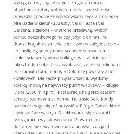
wyciągu na wyciąg, w ciągu kilku godzin można
objechać aż cztery doliny.Pomarańczowe strzałki
prowadzą zgodnie ze wskazówkami zegara z ośrodka
Alta Badia w kierunku Arabby, Val di Fassa i Val
Gardena, a zielone – w stronę przeciwną. Wybór
punktu początkowego należy jedynie do nas. Po
drodze krajobraz zmienia się niczym w kalejdoskopie –
co chwilę oglądamy nową scenerię: surowe turnie,
skalne ściany czy wierzchołki gór w kształcie baszt.
Jakoś trudno sobie teraz wyobrazić, że przed milionami
lat szumiało tutaj morze, a Dolomity powstały z raf
koralowych. Dla zaczerpnięcia oddechu wjedźmy
kolejką linową na najwyższy punkt widokowy – Rifugio
Maria (2950 m n.p.m.). Restauracja na górze czasem
serwuje szampana za darmo! Na trasie Sella Rondy
narciarze mogą się też pożywić w Rifugio Comici, które
słynie ze świeżych ryb. Delektowanie się krabami i
ostrygami na wysokości ponad 2 tys. m n.p.m.
dostarcza niekiedy równie dużo przeżyć, co zjazd
czarną trasą Pucharu Świata z Piz la Villa. Każdego dnia