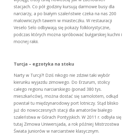
stacjach. Co pół godziny kursują darmowe busy dla
narciarzy, a po białym szaleństwie czeka na nas 200
malowniczych tawern w miasteczku. W restauracji
Veselo Selo odbywają się pokazy folklorystyczne,
podczas których można spróbować bułgarskiej kuchni i
mocnej rakii.
Turcja – egzotyka na stoku
Narty w Turcji?! Dziś nikogo nie zdziwi taki wybór
kierunku wyjazdu zimowego. Do Erzurum, stolicy
całego regionu narciarskiego (ponad 380 tys.
mieszkańców), można dostać się samolotem, odkąd
powstał tu międzynarodowy port lotniczy. Stąd blisko
już do nowoczesnych stacji dla amatorów białego
szaleństwa w Górach Pontyjskich. W 2011 r. odbyła się
tutaj Zimowa Uniwersjada, a rok później Mistrzostwa
Świata Juniorów w narciarstwie klasycznym.