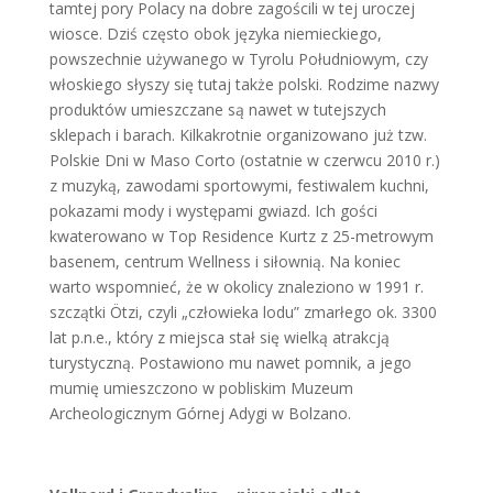
tamtej pory Polacy na dobre zagościli w tej uroczej
wiosce. Dziś często obok języka niemieckiego,
powszechnie używanego w Tyrolu Południowym, czy
włoskiego słyszy się tutaj także polski. Rodzime nazwy
produktów umieszczane są nawet w tutejszych
sklepach i barach. Kilkakrotnie organizowano już tzw.
Polskie Dni w Maso Corto (ostatnie w czerwcu 2010 r.)
z muzyką, zawodami sportowymi, festiwalem kuchni,
pokazami mody i występami gwiazd. Ich gości
kwaterowano w Top Residence Kurtz z 25-metrowym
basenem, centrum Wellness i siłownią. Na koniec
warto wspomnieć, że w okolicy znaleziono w 1991 r.
szczątki Ötzi, czyli „człowieka lodu” zmarłego ok. 3300
lat p.n.e., który z miejsca stał się wielką atrakcją
turystyczną. Postawiono mu nawet pomnik, a jego
mumię umieszczono w pobliskim Muzeum
Archeologicznym Górnej Adygi w Bolzano.