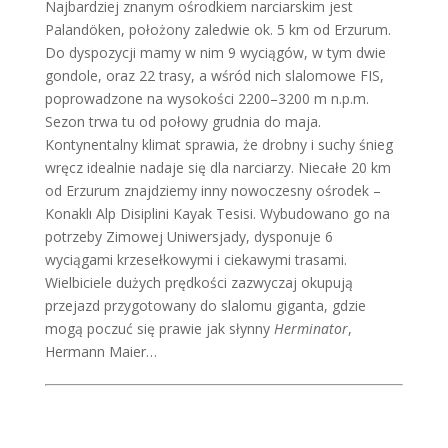
Najbardziej znanym ośrodkiem narciarskim jest
Palandöken, położony zaledwie ok. 5 km od Erzurum.
Do dyspozycji mamy w nim 9 wyciągów, w tym dwie
gondole, oraz 22 trasy, a wśród nich slalomowe FIS,
poprowadzone na wysokości 2200–3200 m n.p.m.
Sezon trwa tu od połowy grudnia do maja.
Kontynentalny klimat sprawia, że drobny i suchy śnieg
wręcz idealnie nadaje się dla narciarzy. Niecałe 20 km
od Erzurum znajdziemy inny nowoczesny ośrodek –
Konaklı Alp Disiplini Kayak Tesisi. Wybudowano go na
potrzeby Zimowej Uniwersjady, dysponuje 6
wyciągami krzesełkowymi i ciekawymi trasami.
Wielbiciele dużych prędkości zazwyczaj okupują
przejazd przygotowany do slalomu giganta, gdzie
mogą poczuć się prawie jak słynny
Herminator
,
Hermann Maier…