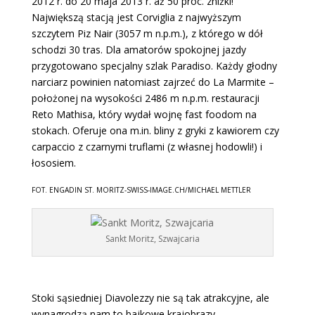
2012 r. do 20 maja 2013 r. aż 50 proc. zniżki!
Największą stacją jest Corviglia z najwyższym
szczytem Piz Nair (3057 m n.p.m.), z którego w dół
schodzi 30 tras. Dla amatorów spokojnej jazdy
przygotowano specjalny szlak Paradiso. Każdy głodny
narciarz powinien natomiast zajrzeć do La Marmite –
położonej na wysokości 2486 m n.p.m. restauracji
Reto Mathisa, który wydał wojnę fast foodom na
stokach. Oferuje ona m.in. bliny z gryki z kawiorem czy
carpaccio z czarnymi truflami (z własnej hodowli!) i
łososiem.
FOT. ENGADIN ST. MORITZ-SWISS-IMAGE.CH/MICHAEL METTLER
Sankt Moritz, Szwajcaria
Stoki sąsiedniej Diavolezzy nie są tak atrakcyjne, ale
wynagrodzą nam to bajkowe krajobrazy –