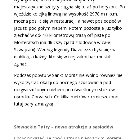
majestatyczne szczyty ciągną się tu aż po horyzont. Po
wjeździe kolejką linową na wysokość 2978 m n.p.m.
można posilić się w restauracji, a nawet posiedzieć w
jacuzzi pod gołym niebem! Potem pozostaje już tylko
zjechać w dół 10-kilometrową trasą off-piste po
Morteratsch (najdłuższy zjazd z lodowca w całej
Szwajcarii). Według legendy Diavolezza była piękną
diablicą, a każdy, kto się w niej zakochał, musiał
zginąć.
Podczas pobytu w Sankt Moritz nie wolno również nie
wykorzystać okazji do nocnego szusowania pod
rozgwieżdżonym niebem po oświetlonym stoku w
ośrodku Corvatsch. Co kilka metrów rozmieszczono
tutaj bary z muzyką.
Słowackie Tatry – nowe atrakcje u sąsiadów
Chcąc pokazać, że choć Tatry są niewysokimi górami,