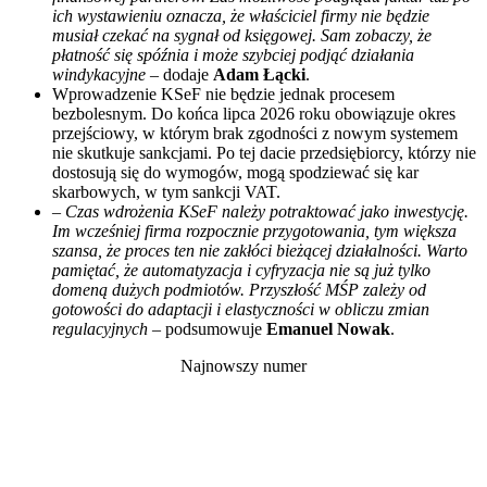
ich wystawieniu oznacza, że właściciel firmy nie będzie
musiał czekać na sygnał od księgowej. Sam zobaczy, że
płatność się spóźnia i może szybciej podjąć działania
windykacyjne
– dodaje
Adam Łącki
.
Wprowadzenie KSeF nie będzie jednak procesem
bezbolesnym. Do końca lipca 2026 roku obowiązuje okres
przejściowy, w którym brak zgodności z nowym systemem
nie skutkuje sankcjami. Po tej dacie przedsiębiorcy, którzy nie
dostosują się do wymogów, mogą spodziewać się kar
skarbowych, w tym sankcji VAT.
–
Czas wdrożenia KSeF należy potraktować jako inwestycję.
Im wcześniej firma rozpocznie przygotowania, tym większa
szansa, że proces ten nie zakłóci bieżącej działalności. Warto
pamiętać, że automatyzacja i cyfryzacja nie są już tylko
domeną dużych podmiotów. Przyszłość MŚP zależy od
gotowości do adaptacji i elastyczności w obliczu zmian
regulacyjnych
– podsumowuje
Emanuel Nowak
.
Najnowszy numer