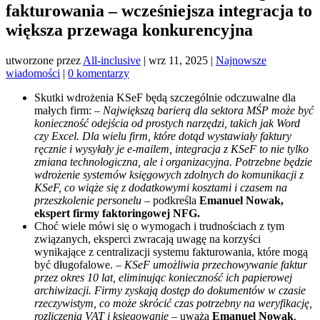
fakturowania – wcześniejsza integracja to
większa przewaga konkurencyjna
utworzone przez
All-inclusive
|
wrz 11, 2025
|
Najnowsze
wiadomości
|
0 komentarzy
Skutki wdrożenia KSeF będą szczególnie odczuwalne dla
małych firm: –
Największą barierą dla sektora MŚP może być
konieczność odejścia od prostych narzędzi, takich jak Word
czy Excel. Dla wielu firm, które dotąd wystawiały faktury
ręcznie i wysyłały je e-mailem, integracja z KSeF to nie tylko
zmiana technologiczna, ale i organizacyjna. Potrzebne będzie
wdrożenie systemów księgowych zdolnych do komunikacji z
KSeF, co wiąże się z dodatkowymi kosztami i czasem na
przeszkolenie personelu –
podkreśla
Emanuel Nowak,
ekspert firmy faktoringowej NFG.
Choć wiele mówi się o wymogach i trudnościach z tym
związanych, eksperci zwracają uwagę na korzyści
wynikające z centralizacji systemu fakturowania, które mogą
być długofalowe. –
KSeF umożliwia przechowywanie faktur
przez okres 10 lat, eliminując konieczność ich papierowej
archiwizacji. Firmy zyskają dostęp do dokumentów w czasie
rzeczywistym, co może skrócić czas potrzebny na weryfikację,
rozliczenia VAT i księgowanie
– uważa
Emanuel Nowak
.