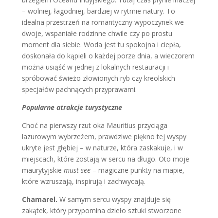
– wolniej, łagodniej, bardziej w rytmie natury. To
idealna przestrzeń na romantyczny wypoczynek we
dwoje, wspaniałe rodzinne chwile czy po prostu
moment dla siebie. Woda jest tu spokojna i ciepła,
doskonała do kąpieli o każdej porze dnia, a wieczorem
można usiąść w jednej z lokalnych restauracji i
spróbować świeżo złowionych ryb czy kreolskich
specjałów pachnących przyprawami.
Popularne atrakcje turystyczne
Choć na pierwszy rzut oka Mauritius przyciąga
lazurowym wybrzeżem, prawdziwe piękno tej wyspy
ukryte jest głębiej – w naturze, która zaskakuje, i w
miejscach, które zostają w sercu na długo. Oto moje
maurytyjskie
must see
– magiczne punkty na mapie,
które wzruszają, inspirują i zachwycają.
Chamarel.
W samym sercu wyspy znajduje się
zakątek, który przypomina dzieło sztuki stworzone