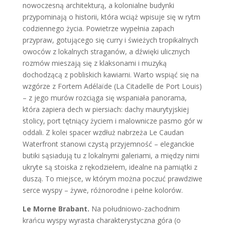
nowoczesną architekturą, a kolonialne budynki
przypominają o historii, która wciąż wpisuje się w rytm
codziennego życia. Powietrze wypełnia zapach
przypraw, gotującego się curry i świeżych tropikalnych
owoców z lokalnych straganów, a dźwięki ulicznych
rozmów mieszają się z klaksonami i muzyką
dochodzącą z pobliskich kawiarni. Warto wspiąć się na
wzgórze z Fortem Adélaïde
(La Citadelle de Port Louis)
– z jego murów rozciąga się wspaniała panorama,
która zapiera dech w piersiach: dachy maurytyjskiej
stolicy, port tętniący życiem i malownicze pasmo gór w
oddali. Z kolei spacer wzdłuż nabrzeża Le Caudan
Waterfront stanowi czystą przyjemność – eleganckie
butiki sąsiadują tu z lokalnymi galeriami, a między nimi
ukryte są stoiska z rękodziełem, idealne na pamiątki z
duszą. To miejsce, w którym można poczuć prawdziwe
serce wyspy – żywe, różnorodne i pełne kolorów.
Le Morne Brabant.
Na południowo-zachodnim
krańcu wyspy wyrasta charakterystyczna góra (o