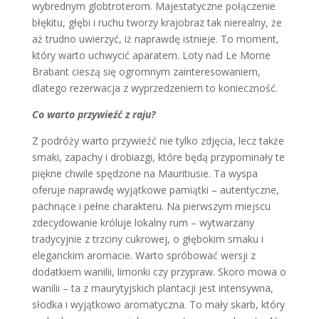
wybrednym globtroterom. Majestatyczne połączenie
błękitu, głębi i ruchu tworzy krajobraz tak nierealny, że
aż trudno uwierzyć, iż naprawdę istnieje. To moment,
który warto uchwycić aparatem. Loty nad Le Morne
Brabant cieszą się ogromnym zainteresowaniem,
dlatego rezerwacja z wyprzedzeniem to konieczność.
Co warto przywieźć z raju?
Z podróży warto przywieźć nie tylko zdjęcia, lecz także
smaki, zapachy i drobiazgi, które będą przypominały te
piękne chwile spędzone na Mauritiusie. Ta wyspa
oferuje naprawdę wyjątkowe pamiątki – autentyczne,
pachnące i pełne charakteru. Na pierwszym miejscu
zdecydowanie króluje lokalny rum – wytwarzany
tradycyjnie z trzciny cukrowej, o głębokim smaku i
eleganckim aromacie. Warto spróbować wersji z
dodatkiem wanilii, limonki czy przypraw. Skoro mowa o
wanilii – ta z maurytyjskich plantacji jest intensywna,
słodka i wyjątkowo aromatyczna. To mały skarb, który