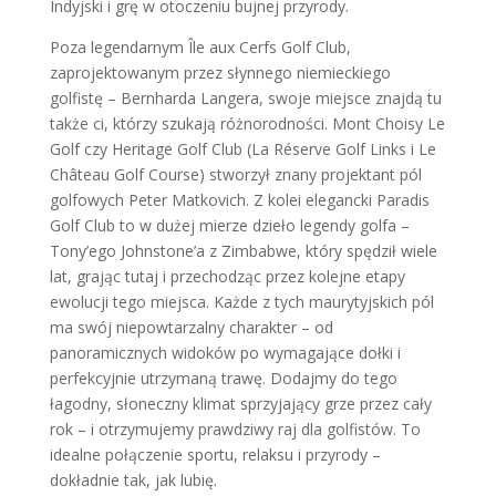
Indyjski i grę w otoczeniu bujnej przyrody.
Poza legendarnym Île aux Cerfs Golf Club,
zaprojektowanym przez słynnego niemieckiego
golfistę – Bernharda Langera, swoje miejsce znajdą tu
także ci, którzy szukają różnorodności. Mont Choisy Le
Golf czy Heritage Golf Club (La Réserve Golf Links i Le
Château Golf Course) stworzył znany projektant pól
golfowych Peter Matkovich. Z kolei elegancki Paradis
Golf Club to w dużej mierze dzieło legendy golfa –
Tony’ego Johnstone’a z Zimbabwe, który spędził wiele
lat, grając tutaj i przechodząc przez kolejne etapy
ewolucji tego miejsca. Każde z tych maurytyjskich pól
ma swój niepowtarzalny charakter – od
panoramicznych widoków po wymagające dołki i
perfekcyjnie utrzymaną trawę. Dodajmy do tego
łagodny, słoneczny klimat sprzyjający grze przez cały
rok – i otrzymujemy prawdziwy raj dla golfistów. To
idealne połączenie sportu, relaksu i przyrody –
dokładnie tak, jak lubię.