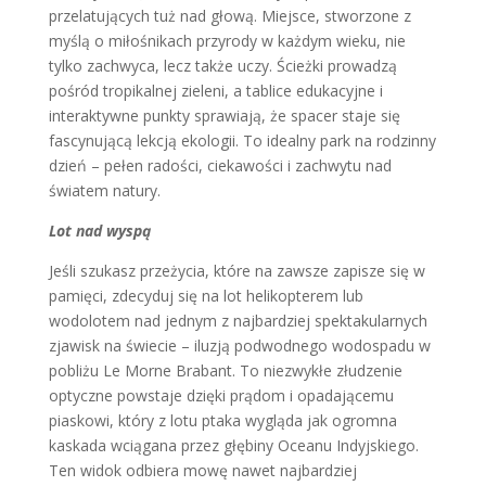
przelatujących tuż nad głową. Miejsce, stworzone z
myślą o miłośnikach przyrody w każdym wieku, nie
tylko zachwyca, lecz także uczy. Ścieżki prowadzą
pośród tropikalnej zieleni, a tablice edukacyjne i
interaktywne punkty sprawiają, że spacer staje się
fascynującą lekcją ekologii. To idealny park na rodzinny
dzień – pełen radości, ciekawości i zachwytu nad
światem natury.
Lot nad wyspą
Jeśli szukasz przeżycia, które na zawsze zapisze się w
pamięci, zdecyduj się na lot helikopterem lub
wodolotem nad jednym z najbardziej spektakularnych
zjawisk na świecie – iluzją podwodnego wodospadu w
pobliżu Le Morne Brabant. To niezwykłe złudzenie
optyczne powstaje dzięki prądom i opadającemu
piaskowi, który z lotu ptaka wygląda jak ogromna
kaskada wciągana przez głębiny Oceanu Indyjskiego.
Ten widok odbiera mowę nawet najbardziej