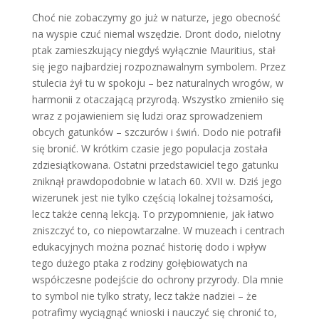
Choć nie zobaczymy go już w naturze, jego obecność
na wyspie czuć niemal wszędzie. Dront dodo, nielotny
ptak zamieszkujący niegdyś wyłącznie Mauritius, stał
się jego najbardziej rozpoznawalnym symbolem. Przez
stulecia żył tu w spokoju – bez naturalnych wrogów, w
harmonii z otaczającą przyrodą. Wszystko zmieniło się
wraz z pojawieniem się ludzi oraz sprowadzeniem
obcych gatunków – szczurów i świń. Dodo nie potrafił
się bronić. W krótkim czasie jego populacja została
zdziesiątkowana. Ostatni przedstawiciel tego gatunku
zniknął prawdopodobnie w latach 60. XVII w. Dziś jego
wizerunek jest nie tylko częścią lokalnej tożsamości,
lecz także cenną lekcją. To przypomnienie, jak łatwo
zniszczyć to, co niepowtarzalne. W muzeach i centrach
edukacyjnych można poznać historię dodo i wpływ
tego dużego ptaka z rodziny gołębiowatych na
współczesne podejście do ochrony przyrody. Dla mnie
to symbol nie tylko straty, lecz także nadziei – że
potrafimy wyciągnąć wnioski i nauczyć się chronić to,