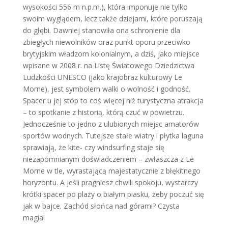
wysokości 556 m n.p.m.), która imponuje nie tylko
swoim wyglądem, lecz także dziejami, które poruszają
do głębi. Dawniej stanowiła ona schronienie dla
zbiegłych niewolników oraz punkt oporu przeciwko
brytyjskim władzom kolonialnym, a dziś, jako miejsce
wpisane w 2008 r. na Listę Światowego Dziedzictwa
Ludzkości UNESCO (jako krajobraz kulturowy Le
Morne), jest symbolem walki o wolność i godność.
Spacer u jej stóp to coś więcej niż turystyczna atrakcja
– to spotkanie z historią, którą czuć w powietrzu.
Jednocześnie to jedno z ulubionych miejsc amatorów
sportów wodnych. Tutejsze stałe wiatry i płytka laguna
sprawiają, że kite- czy windsurfing staje się
niezapomnianym doświadczeniem – zwłaszcza z Le
Morne w tle, wyrastającą majestatycznie z błękitnego
horyzontu. A jeśli pragniesz chwili spokoju, wystarczy
krótki spacer po plaży o białym piasku, żeby poczuć się
jak w bajce. Zachód słońca nad górami? Czysta
magia!