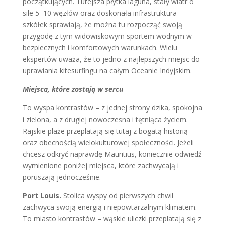
początkujących. Tutejsza płytka laguna, stały wiatr o
sile 5–10 węzłów oraz doskonała infrastruktura
szkółek sprawiają, że można tu rozpocząć swoją
przygodę z tym widowiskowym sportem wodnym w
bezpiecznych i komfortowych warunkach. Wielu
ekspertów uważa, że to jedno z najlepszych miejsc do
uprawiania kitesurfingu na całym Oceanie Indyjskim.
Miejsca, które zostają w sercu
To wyspa kontrastów – z jednej strony dzika, spokojna
i zielona, a z drugiej nowoczesna i tętniąca życiem.
Rajskie plaże przeplatają się tutaj z bogatą historią
oraz obecnością wielokulturowej społeczności. Jeżeli
chcesz odkryć naprawdę Mauritius, koniecznie odwiedź
wymienione poniżej miejsca, które zachwycają i
poruszają jednocześnie.
Port Louis.
Stolica wyspy od pierwszych chwil
zachwyca swoją energią i niepowtarzalnym klimatem.
To miasto kontrastów – wąskie uliczki przeplatają się z