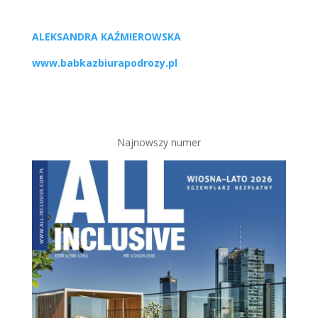
ALEKSANDRA KAŹMIEROWSKA
www.babkazbiurapodrozy.pl
Najnowszy numer