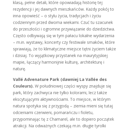
klasą, pełne detali, które opowiadają historię tej
rezydencji i jej dawnych mieszkańców. Każdy pokój to
inna opowieść – o stylu życia, tradycjach i życiu
codziennym przed dwoma wiekami. Czuć tu szacunek
do przeszłości i ogromne przywiązanie do dziedzictwa.
Często odbywają się w tym pałacu lokalne wydarzenia
– m.in. wystawy, koncerty czy festiwale smaków, które
sprawiają, że to klimatyczne miejsce tętni życiem także
i dzisiaj. To wyjątkowy przystanek na maurytyjskiej
mapie, łączący harmonijnie kulturę, architekturę i
naturę.
Vallé Advenature Park (dawniej La Vallée des
Couleurs).
W południowej części wyspy znajduje się
park, który zachwyca nie tylko kolorami, lecz także
ekscytującymi aktywnościami. To miejsce, w którym
natura spotyka się z przygodą – ziemia mieni się tutaj
odcieniami czerwieni, pomarańczu i fioletu,
przypominając tę z Chamarel, ale to dopiero początek
atrakcji. Na odważnych czekają m.in. długie tyrolki