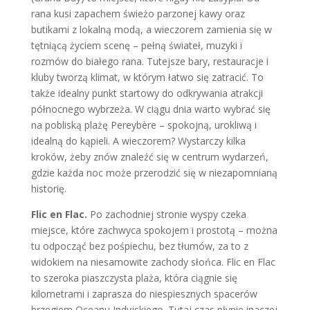
rana kusi zapachem świeżo parzonej kawy oraz
butikami z lokalną modą, a wieczorem zamienia się w
tętniącą życiem scenę – pełną świateł, muzyki i
rozmów do białego rana. Tutejsze bary, restauracje i
kluby tworzą klimat, w którym łatwo się zatracić. To
także idealny punkt startowy do odkrywania atrakcji
północnego wybrzeża. W ciągu dnia warto wybrać się
na pobliską plażę Pereybère – spokojną, urokliwą i
idealną do kąpieli. A wieczorem? Wystarczy kilka
kroków, żeby znów znaleźć się w centrum wydarzeń,
gdzie każda noc może przerodzić się w niezapomnianą
historię.
Flic en Flac.
Po zachodniej stronie wyspy czeka
miejsce, które zachwyca spokojem i prostotą – można
tu odpocząć bez pośpiechu, bez tłumów, za to z
widokiem na niesamowite zachody słońca. Flic en Flac
to szeroka piaszczysta plaża, która ciągnie się
kilometrami i zaprasza do niespiesznych spacerów
brzegiem Oceanu Indyjskiego. Tutaj czas płynie inaczej