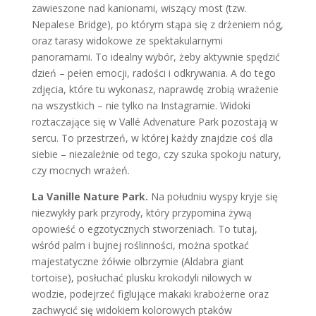
zawieszone nad kanionami, wiszący most (tzw.
Nepalese Bridge), po którym stąpa się z drżeniem nóg,
oraz tarasy widokowe ze spektakularnymi
panoramami. To idealny wybór, żeby aktywnie spędzić
dzień – pełen emocji, radości i odkrywania. A do tego
zdjęcia, które tu wykonasz, naprawdę zrobią wrażenie
na wszystkich – nie tylko na Instagramie. Widoki
roztaczające się w Vallé Advenature Park
pozostają w
sercu. To przestrzeń, w której każdy znajdzie coś dla
siebie – niezależnie od tego, czy szuka spokoju natury,
czy mocnych wrażeń.
La Vanille Nature Park.
Na południu wyspy kryje się
niezwykły park przyrody, który przypomina żywą
opowieść o egzotycznych stworzeniach. To tutaj,
wśród palm i bujnej roślinności, można spotkać
majestatyczne żółwie olbrzymie (Aldabra giant
tortoise), posłuchać plusku krokodyli nilowych w
wodzie, podejrzeć figlujące makaki krabożerne oraz
zachwycić się widokiem kolorowych ptaków