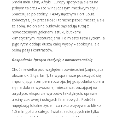
Smaki Indii, Chin, Afryki i Europy spotykają się tu na
jednym talerzu – i to w najlepszym możliwym stylu.
Spacerując po stolicy, 140-tysięcznym Port Louis,
zobaczysz, jak przeszłość i teraźniejszość mieszają się
ze sobą. Kolonialne budowle sąsiadują tutaj z
nowoczesnymi galeriami sztuki, butikami i
klimatycznymi restauracjami. To miasto tętni życiem, a
jego rytm oddaje duszę całej wyspy – spokojną, ale
pełną pasji i kontrastów.
Gospodarka łącząca tradycję z nowoczesnością
Choć niewielka pod względem powierzchni (zajmująca
obszar ok. 2 tys. km²), ta wyspa może poszczycić się
imponującym tempem rozwoju. Jej gospodarka opiera
się na dobrze wyważonej mieszance, bazującej na
turystyce, eksporcie wyrobów tekstylnych, uprawie
trzciny cukrowej i usługach finansowych. Podróże
napędzają lokalne życie – co roku przybywa tu blisko
1,5 mln gości z całego świata, szukających nie tylko