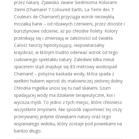
przez naturę. Zjawisko zwane Siedmioma Kolorami
Ziemi (Chamarel 7 Coloured Earth, La Terre des 7
Couleurs de Chamarel) przyciąga wzrok niezwykłą
mozaiką barw – od rdzawych czerwieni, przez złociste i
bursztynowe odcienie, aż po chłodne fiolety. Kolory
przenikają się i zmieniają w zależności od światła.
Całość tworzy hipnotyzujący, niepowtarzalny
krajobraz, w którym trudno oderwać wzrok od tego
cudownego spektaklu natury. Zaledwie kilka minut
spacerem stąd znajduje się 83-metrowy wodospad
Chamarel – potężna kaskada wody, która spada z
wielkim hukiem wprost do malowniczej zielonej doliny.
Chłodna mgiełka unosi się tu nad skałami. Szum
spadającej wody ma działanie terapeutyczne, koi i
wycisza myśli. To jedno z tych miejsc, które chłoniesz
wszystkimi zmysłami. Nie sposób zapomnieć tej ciszy
przerywanej jedynie dźwiękami natury oraz tego
wspaniałego widoku, który zostaje pod powiekami na
bardzo długo.