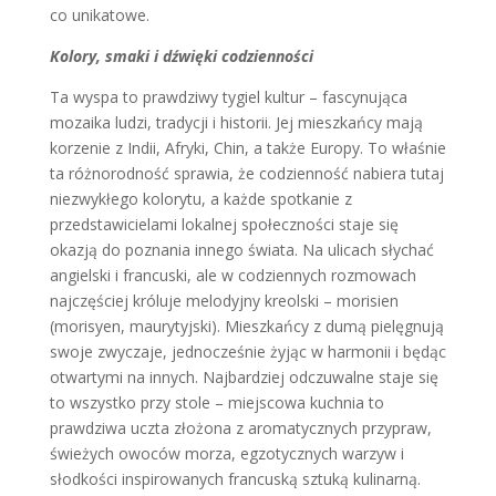
co unikatowe.
Kolory, smaki i dźwięki codzienności
Ta wyspa to prawdziwy tygiel kultur – fascynująca
mozaika ludzi, tradycji i historii. Jej mieszkańcy mają
korzenie z Indii, Afryki, Chin, a także Europy. To właśnie
ta różnorodność sprawia, że codzienność nabiera tutaj
niezwykłego kolorytu, a każde spotkanie z
przedstawicielami lokalnej społeczności staje się
okazją do poznania innego świata. Na ulicach słychać
angielski i francuski, ale w codziennych rozmowach
najczęściej króluje melodyjny kreolski – morisien
(morisyen, maurytyjski). Mieszkańcy z dumą pielęgnują
swoje zwyczaje, jednocześnie żyjąc w harmonii i będąc
otwartymi na innych. Najbardziej odczuwalne staje się
to wszystko przy stole – miejscowa kuchnia to
prawdziwa uczta złożona z aromatycznych przypraw,
świeżych owoców morza, egzotycznych warzyw i
słodkości inspirowanych francuską sztuką kulinarną.