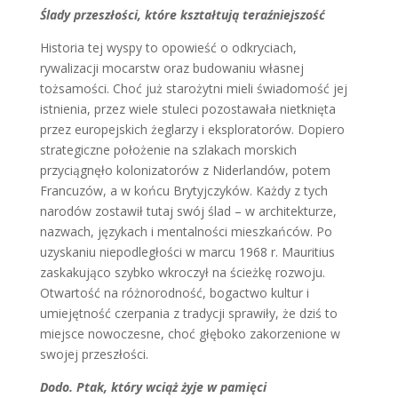
Ślady przeszłości, które kształtują teraźniejszość
Historia tej wyspy to opowieść o odkryciach,
rywalizacji mocarstw oraz budowaniu własnej
tożsamości. Choć już starożytni mieli świadomość jej
istnienia, przez wiele stuleci pozostawała nietknięta
przez europejskich żeglarzy i eksploratorów. Dopiero
strategiczne położenie na szlakach morskich
przyciągnęło kolonizatorów z Niderlandów, potem
Francuzów, a w końcu Brytyjczyków. Każdy z tych
narodów zostawił tutaj swój ślad – w architekturze,
nazwach, językach i mentalności mieszkańców. Po
uzyskaniu niepodległości w marcu 1968 r. Mauritius
zaskakująco szybko wkroczył na ścieżkę rozwoju.
Otwartość na różnorodność, bogactwo kultur i
umiejętność czerpania z tradycji sprawiły, że dziś to
miejsce nowoczesne, choć głęboko zakorzenione w
swojej przeszłości.
Dodo. Ptak, który wciąż żyje w pamięci