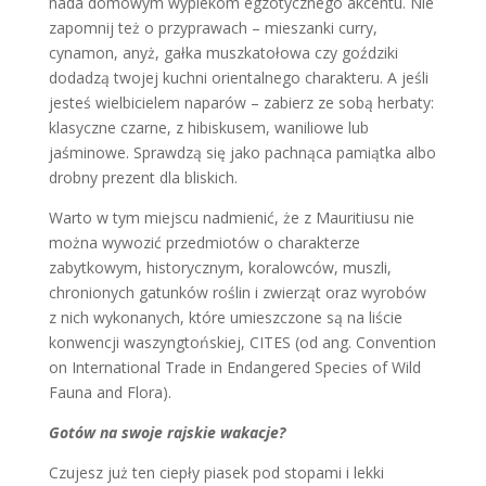
nada domowym wypiekom egzotycznego akcentu. Nie
zapomnij też o przyprawach – mieszanki curry,
cynamon, anyż, gałka muszkatołowa czy goździki
dodadzą twojej kuchni orientalnego charakteru. A jeśli
jesteś wielbicielem naparów – zabierz ze sobą herbaty:
klasyczne czarne, z hibiskusem, waniliowe lub
jaśminowe. Sprawdzą się jako pachnąca pamiątka albo
drobny prezent dla bliskich.
Warto w tym miejscu nadmienić, że z Mauritiusu nie
można wywozić przedmiotów o charakterze
zabytkowym, historycznym, koralowców, muszli,
chronionych gatunków roślin i zwierząt oraz wyrobów
z nich wykonanych, które umieszczone są na liście
konwencji waszyngtońskiej, CITES (od ang. Convention
on International Trade in Endangered Species of Wild
Fauna and Flora).
Gotów na swoje rajskie wakacje?
Czujesz już ten ciepły piasek pod stopami i lekki