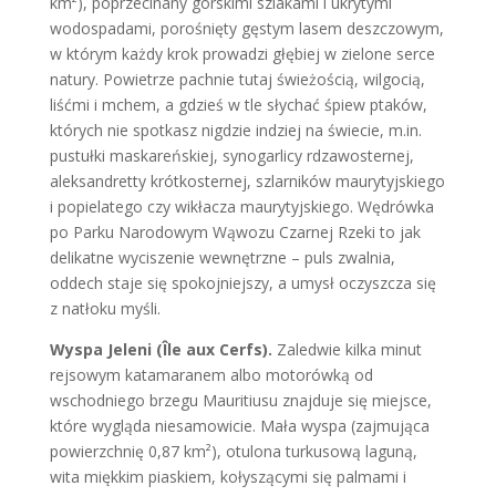
km²), poprzecinany górskimi szlakami i ukrytymi
wodospadami, porośnięty gęstym lasem deszczowym,
w którym każdy krok prowadzi głębiej w zielone serce
natury. Powietrze pachnie tutaj świeżością, wilgocią,
liśćmi i mchem, a gdzieś w tle słychać śpiew ptaków,
których nie spotkasz nigdzie indziej na świecie, m.in.
pustułki maskareńskiej, synogarlicy rdzawosternej,
aleksandretty krótkosternej, szlarników maurytyjskiego
i popielatego czy wikłacza maurytyjskiego. Wędrówka
po Parku Narodowym Wąwozu Czarnej Rzeki to jak
delikatne wyciszenie wewnętrzne – puls zwalnia,
oddech staje się spokojniejszy, a umysł oczyszcza się
z natłoku myśli.
Wyspa Jeleni (Île aux Cerfs).
Zaledwie kilka minut
rejsowym katamaranem albo motorówką od
wschodniego brzegu Mauritiusu znajduje się miejsce,
które wygląda niesamowicie. Mała wyspa (zajmująca
powierzchnię 0,87 km²), otulona turkusową laguną,
wita miękkim piaskiem, kołyszącymi się palmami i