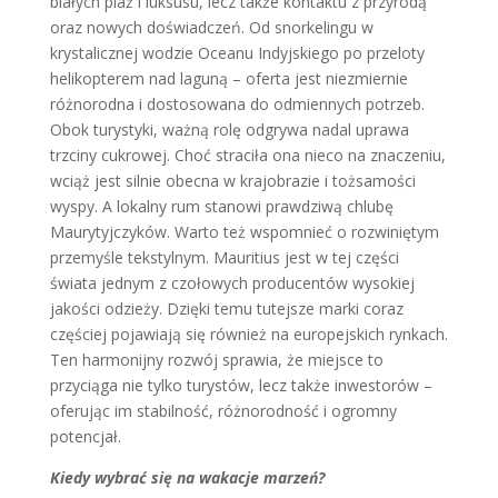
białych plaż i luksusu, lecz także kontaktu z przyrodą
oraz nowych doświadczeń. Od snorkelingu w
krystalicznej wodzie Oceanu Indyjskiego po przeloty
helikopterem nad laguną – oferta jest niezmiernie
różnorodna i dostosowana do odmiennych potrzeb.
Obok turystyki, ważną rolę odgrywa nadal uprawa
trzciny cukrowej. Choć straciła ona nieco na znaczeniu,
wciąż jest silnie obecna w krajobrazie i tożsamości
wyspy. A lokalny rum stanowi prawdziwą chlubę
Maurytyjczyków. Warto też wspomnieć o rozwiniętym
przemyśle tekstylnym. Mauritius jest w tej części
świata jednym z czołowych producentów wysokiej
jakości odzieży. Dzięki temu tutejsze marki coraz
częściej pojawiają się również na europejskich rynkach.
Ten harmonijny rozwój sprawia, że miejsce to
przyciąga nie tylko turystów, lecz także inwestorów –
oferując im stabilność, różnorodność i ogromny
potencjał.
Kiedy wybrać się na wakacje marzeń?