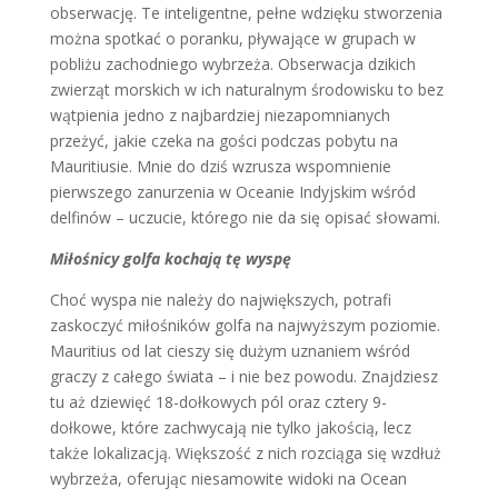
obserwację. Te inteligentne, pełne wdzięku stworzenia
można spotkać o poranku, pływające w grupach w
pobliżu zachodniego wybrzeża. Obserwacja dzikich
zwierząt morskich w ich naturalnym środowisku to bez
wątpienia jedno z najbardziej niezapomnianych
przeżyć, jakie czeka na gości podczas pobytu na
Mauritiusie. Mnie do dziś wzrusza wspomnienie
pierwszego zanurzenia w Oceanie Indyjskim wśród
delfinów – uczucie, którego nie da się opisać słowami.
Miłośnicy golfa kochają tę wyspę
Choć wyspa nie należy do największych, potrafi
zaskoczyć miłośników golfa na najwyższym poziomie.
Mauritius od lat cieszy się dużym uznaniem wśród
graczy z całego świata – i nie bez powodu. Znajdziesz
tu aż dziewięć 18-dołkowych pól oraz cztery 9-
dołkowe, które zachwycają nie tylko jakością, lecz
także lokalizacją. Większość z nich rozciąga się wzdłuż
wybrzeża, oferując niesamowite widoki na Ocean