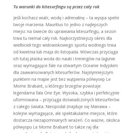
Tu warunki do kitesurfingu są przez cały rok
Jeśli kochasz wiatr, wodę i adrenalinę – ta wyspa spełni
twoje marzenia. Mauritius to jedno z najlepszych
miejsc na świecie do uprawiania kitesurfingu, a sezon
trwa tu niemal cały rok. Najkorzystniejszy okres dla
wielbicieli tego widowiskowego sportu wodnego trwa
od kwietnia lub maja do listopada. Wówczas przyciąga
ich tutaj płaska woda do nauki i treningów na lagunie
oraz wymagające fale na otwartym Oceanie Indyjskim
dla zaawansowanych kitesurferów. Najsłynniejszym
punktem na mapie jest bez wątpienia półwysep Le
Morne Brabant, u którego brzegów powstaje
legendarna fala One Eye. Wysoka, szybka i perfekcyjnie
uformowana – przyciąga doświadczonych kitesurferów
z całego świata. Nieopodal znajduje się Manawa –
kolejne wymagające, ale spektakularne miejsce, które
dostarcza niezapomnianych wrażeń. Co ważne, okolica
półwyspu Le Morne Brabant to także raj dla