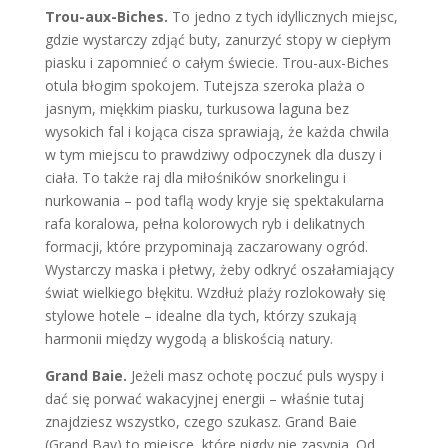
Trou-aux-Biches.
To jedno z tych idyllicznych miejsc,
gdzie wystarczy zdjąć buty, zanurzyć stopy w ciepłym
piasku i zapomnieć o całym świecie. Trou-aux-Biches
otula błogim spokojem. Tutejsza szeroka plaża o
jasnym, miękkim piasku, turkusowa laguna bez
wysokich fal i kojąca cisza sprawiają, że każda chwila
w tym miejscu to prawdziwy odpoczynek dla duszy i
ciała. To także raj dla miłośników snorkelingu i
nurkowania – pod taflą wody kryje się spektakularna
rafa koralowa, pełna kolorowych ryb i delikatnych
formacji, które przypominają zaczarowany ogród.
Wystarczy maska i płetwy, żeby odkryć oszałamiający
świat wielkiego błękitu. Wzdłuż plaży rozlokowały się
stylowe hotele – idealne dla tych, którzy szukają
harmonii między wygodą a bliskością natury.
Grand Baie.
Jeżeli masz ochotę poczuć puls wyspy i
dać się porwać wakacyjnej energii – właśnie tutaj
znajdziesz wszystko, czego szukasz. Grand Baie
(Grand Bay) to miejsce, które nigdy nie zasypia. Od