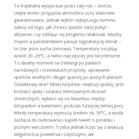
Ta tropikalna wyspa kusi przez cały rok – słońce,
ciepła woda i przyjazna atmosfera są tu właściwie
gwarantowane. Jednak wybór najlepszego terminu
zależy od tego, jak chcesz spędzić swój pobyt –
aktywnie, czy oddając się błogiemu relaksowi. Między
majem a październikiem panuje łagodniejszy klimat –
to tzw. pora sucha (zimowa). Temperatury oscylują
wokół 20–29°C, a niebo najczęściej jest bezchmurne.
To idealny moment na trekkingi po parkach
narodowych i rezerwatach przyrody, uprawianie
sportów wodnych i długie spacery po pustych plażach.
Dodatkowy atut? Mniej turystów i większy spokój. Jeśli
kochasz upały i szukasz intensywnych doznań
słonecznych, wybierz się na Mauritius między
listopadem a kwietniem, podczas tutejszej letniej pory.
Wtedy temperatury wynoszą średnio ok. 30°C, a woda
zachęca do nurkowania i kąpieli nawet o poranku i
późnym wieczorem. Trzeba jednak liczyć się z większą
wilgotnością powietrza i częstszymi, ale