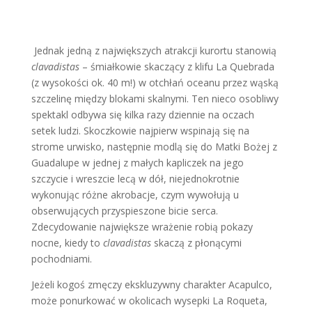
Jednak jedną z największych atrakcji kurortu stanowią
clavadistas
– śmiałkowie skaczący z klifu La Quebrada
(z wysokości ok. 40 m!) w otchłań oceanu przez wąską
szczelinę między blokami skalnymi. Ten nieco osobliwy
spektakl odbywa się kilka razy dziennie na oczach
setek ludzi. Skoczkowie najpierw wspinają się na
strome urwisko, następnie modlą się do Matki Bożej z
Guadalupe w jednej z małych kapliczek na jego
szczycie i wreszcie lecą w dół, niejednokrotnie
wykonując różne akrobacje, czym wywołują u
obserwujących przyspieszone bicie serca.
Zdecydowanie największe wrażenie robią pokazy
nocne, kiedy to
clavadistas
skaczą z płonącymi
pochodniami.
Jeżeli kogoś zmęczy ekskluzywny charakter Acapulco,
może ponurkować w okolicach wysepki La Roqueta,