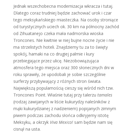
Jednak wszechobecna modernizacja wkracza i tutaj.
Dlatego coraz trudniej będzie zachować urok i czar
tego meksykańskiego miasteczka. Na osoby stroniące
od turystycznych uciech ok. 30 km na północny zachód
od Zihuatanejo czeka mała nadmorska wioska
Troncones. Nie kwitnie w niej bujne nocne życie i nie
ma strzelistych hoteli. Znajdziemy tu za to święty
spokój, hamaki na co drugiej palmie i kury
przebiegające przez ulicę. Niezobowiązująca
atmosfera tego miejsca oraz 300 słonecznych dni w
roku sprawiły, że upodobali je sobie szczególnie
surferzy przybywający z różnych stron świata.
Największą popularnością cieszy się wśród nich tzw.
Troncones Point. Właśnie tutaj przy talerzu
tamales
(rodzaj zawijanych w liście kukurydzy naleśników z
mąki kukurydzianej z nadzieniem) popijanych zimnym
piwem podczas zachodu słońca odkryjemy istotę
Meksyku, a okrzyk
Viva Mexico!
sam będzie nam się
cisnął na usta.