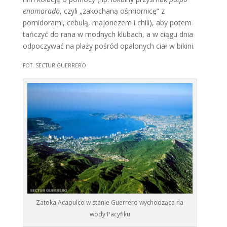
enamorado
, czyli „zakochaną ośmiornicę” z
pomidorami, cebulą, majonezem i chili), aby potem
tańczyć do rana w modnych klubach, a w ciągu dnia
odpoczywać na plaży pośród opalonych ciał w bikini.
FOT. SECTUR GUERRERO
Zatoka Acapulco w stanie Guerrero wychodząca na
wody Pacyfiku