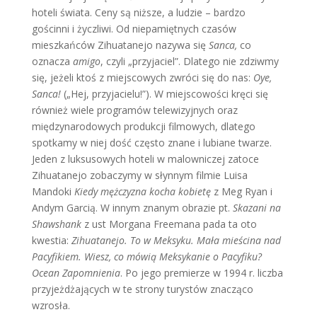
hoteli świata. Ceny są niższe, a ludzie – bardzo
gościnni i życzliwi. Od niepamiętnych czasów
mieszkańców Zihuatanejo nazywa się
Sanca,
co
oznacza
amigo
, czyli „przyjaciel”. Dlatego nie zdziwmy
się, jeżeli ktoś z miejscowych zwróci się do nas:
Oye,
Sanca!
(„Hej, przyjacielu!”). W miejscowości kręci się
również wiele programów telewizyjnych oraz
międzynarodowych produkcji filmowych, dlatego
spotkamy w niej dość często znane i lubiane twarze.
Jeden z luksusowych hoteli w malowniczej zatoce
Zihuatanejo zobaczymy w słynnym filmie Luisa
Mandoki
Kiedy mężczyzna kocha kobietę
z Meg Ryan i
Andym Garcią. W innym znanym obrazie pt.
Skazani na
Shawshank
z ust Morgana Freemana pada ta oto
kwestia:
Zihuatanejo. To w Meksyku. Mała mieścina nad
Pacyfikiem. Wiesz, co mówią Meksykanie o Pacyfiku?
Ocean Zapomnienia
. Po jego premierze w 1994 r. liczba
przyjeżdżających w te strony turystów znacząco
wzrosła.