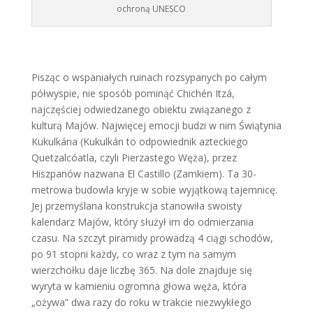
ochroną UNESCO
Pisząc o wspaniałych ruinach rozsypanych po całym
półwyspie, nie sposób pominąć Chichén Itzá,
najczęściej odwiedzanego obiektu związanego z
kulturą Majów. Najwięcej emocji budzi w nim Świątynia
Kukulkána (Kukulkán to odpowiednik azteckiego
Quetzalcóatla, czyli Pierzastego Węża), przez
Hiszpanów nazwana El Castillo (Zamkiem). Ta 30-
metrowa budowla kryje w sobie wyjątkową tajemnicę.
Jej przemyślana konstrukcja stanowiła swoisty
kalendarz Majów, który służył im do odmierzania
czasu. Na szczyt piramidy prowadzą 4 ciągi schodów,
po 91 stopni każdy, co wraz z tym na samym
wierzchołku daje liczbę 365. Na dole znajduje się
wyryta w kamieniu ogromna głowa węża, która
„ożywa” dwa razy do roku w trakcie niezwykłego