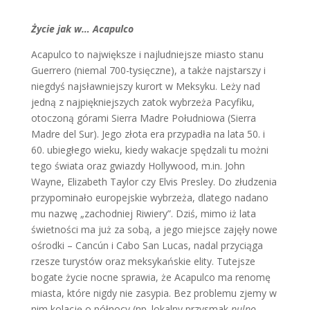
Życie jak w… Acapulco
Acapulco to największe i najludniejsze miasto stanu
Guerrero (niemal 700-tysięczne), a także najstarszy i
niegdyś najsławniejszy kurort w Meksyku. Leży nad
jedną z najpiękniejszych zatok wybrzeża Pacyfiku,
otoczoną górami Sierra Madre Południowa (Sierra
Madre del Sur). Jego złota era przypadła na lata 50. i
60. ubiegłego wieku, kiedy wakacje spędzali tu możni
tego świata oraz gwiazdy Hollywood, m.in. John
Wayne, Elizabeth Taylor czy Elvis Presley. Do złudzenia
przypominało europejskie wybrzeża, dlatego nadano
mu nazwę „zachodniej Riwiery”. Dziś, mimo iż lata
świetności ma już za sobą, a jego miejsce zajęły nowe
ośrodki – Cancún i Cabo San Lucas, nadal przyciąga
rzesze turystów oraz meksykańskie elity. Tutejsze
bogate życie nocne sprawia, że Acapulco ma renomę
miasta, które nigdy nie zasypia. Bez problemu zjemy w
nim kolację o północy (np. lokalny przysmak
pulpo