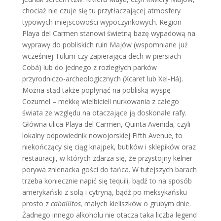
chociaż nie czuje się tu przytłaczającej atmosfery
typowych miejscowości wypoczynkowych. Region
Playa del Carmen stanowi świetną bazę wypadową na
wyprawy do pobliskich ruin Majów (wspomniane już
wcześniej Tulum czy zapierająca dech w piersiach
Cobá) lub do jednego z rozległych parków
przyrodniczo-archeologicznych (Xcaret lub Xel-Há).
Można stąd także popłynąć na pobliską wyspę
Cozumel – mekkę wielbicieli nurkowania z całego
świata ze względu na otaczające ją doskonałe rafy.
Główna ulica Playa del Carmen, Quinta Avenida, czyli
lokalny odpowiednik nowojorskiej Fifth Avenue
,
to
niekończący się ciąg knajpek, butików i sklepików oraz
restauracji, w których zdarza się, że przystojny kelner
porywa znienacka gości do tańca. W tutejszych barach
trzeba koniecznie napić się tequili, bądź to na sposób
amerykański z solą i cytryną, bądź po meksykańsku
prosto z
caballitos,
małych kieliszków o grubym dnie.
Żadnego innego alkoholu nie otacza taka liczba legend