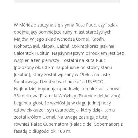
W Méridzie zaczyna się słynna Ruta Puuc, czyli szlak
obejmujący pomniejsze ruiny miast starożytnych
Majów. W jego skład wchodzą Uxmal, Kabáh,
Nohpat,Sayil, Xlapak, Labná, Oxkintokoraz jaskinie
Calcehtok i Loltún. Najsłynniejszym ośrodkiem jest bez
wątpienia ten pierwszy – ostatni na Ruta Puuc
(położony ok. 60 km na południe od stolicy stanu
Jukatan), który został wpisany w 1996 r. na Listę
Światowego Dziedzictwa Ludzkości UNESCO.
Najbardziej imponującą budowlę kompleksu stanowi
35-metrowa Piramida Wróżbity (Pirámide del Adivino).
Legenda głosi, że wzniósł ją w ciągu jednej nocy
człowiek-karzeł, syn czarodziejki, który dzięki temu
został królem Uxmal. Na uwagę zasługuje tutaj
również Pałac Gubernatora (Palacio del Gobernador) z
fasadą o długości ok. 100 m.