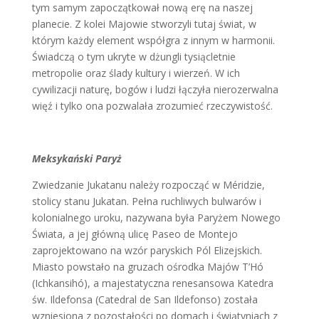
tym samym zapoczątkował nową erę na naszej
planecie. Z kolei Majowie stworzyli tutaj świat, w
którym każdy element współgra z innym w harmonii.
Świadczą o tym ukryte w dżungli tysiącletnie
metropolie oraz ślady kultury i wierzeń. W ich
cywilizacji naturę, bogów i ludzi łączyła nierozerwalna
więź i tylko ona pozwalała zrozumieć rzeczywistość.
Meksykański Paryż
Zwiedzanie Jukatanu należy rozpocząć w Méridzie,
stolicy stanu Jukatan. Pełna ruchliwych bulwarów i
kolonialnego uroku, nazywana była Paryżem Nowego
Świata, a jej główną ulicę Paseo de Montejo
zaprojektowano na wzór paryskich Pól Elizejskich.
Miasto powstało na gruzach ośrodka Majów T’Hó
(Ichkansihó), a majestatyczna renesansowa Katedra
św. Ildefonsa (Catedral de San Ildefonso) została
wzniesiona z pozostałości po domach i świątyniach z