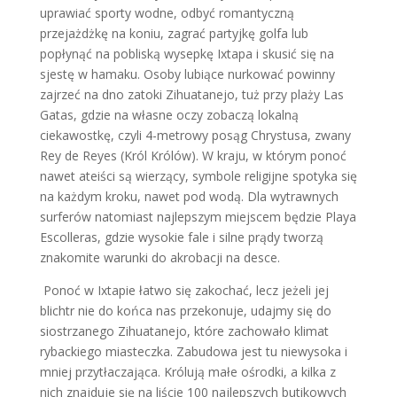
uprawiać sporty wodne, odbyć romantyczną
przejażdżkę na koniu, zagrać partyjkę golfa lub
popłynąć na pobliską wysepkę Ixtapa i skusić się na
sjestę w hamaku. Osoby lubiące nurkować powinny
zajrzeć na dno zatoki Zihuatanejo, tuż przy plaży Las
Gatas, gdzie na własne oczy zobaczą lokalną
ciekawostkę, czyli 4-metrowy posąg Chrystusa, zwany
Rey de Reyes (Król Królów). W kraju, w którym ponoć
nawet ateiści są wierzący, symbole religijne spotyka się
na każdym kroku, nawet pod wodą. Dla wytrawnych
surferów natomiast najlepszym miejscem będzie Playa
Escolleras, gdzie wysokie fale i silne prądy tworzą
znakomite warunki do akrobacji na desce.
Ponoć w Ixtapie łatwo się zakochać, lecz jeżeli jej
blichtr nie do końca nas przekonuje, udajmy się do
siostrzanego Zihuatanejo, które zachowało klimat
rybackiego miasteczka. Zabudowa jest tu niewysoka i
mniej przytłaczająca. Królują małe ośrodki, a kilka z
nich znajduje się na liście 100 najlepszych butikowych