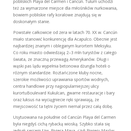
pobliskich Playa del Carmen i Cancún. Tulum uchodzi
też za wymarzone miejsce dla miłośników nurkowania,
bowiem pobliskie rafy koralowe znajdują się w
doskonałym stanie.
Powstałe całkowicie od zera w latach 70. XX w. Cancún
miało stanowić konkurencję dla Acapulco. Obecnie jest
najbardziej znanym i obleganym kurortem Meksyku.
Co roku miasto odwiedzają 2–3 mln turystów z całego
świata, ze znaczną przewagą Amerykanów. Długi i
wąski pas lądu wypełnia betonowa dżungla hoteli o
różnym standardzie. Roztańczone kluby nocne,
szerokie możliwości uprawiania sportów wodnych,
centra handlowe przy najpopularniejszej ulicy
kurortuBoulevard Kukulcan, gwarne restauracje i bary
oraz luksus na wyciągniecie ręki sprawiają, że
miejscowość ta tętni życiem niemal przez całą dobę.
Usytuowana na południe od Cancún Playa del Carmen
była niegdyś cichą rybacką wioską. Szybko stała się
jednak sercem tzw. Riviera Maya, czyli Riwiery Majów,