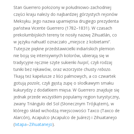
Stan Guerrero położony w południowo-zachodniej
części kraju należy do najbardziej górzystych rejonów
Meksyku. Jego nazwa upamiętnia drugiego prezydenta
państwa Vicente Guerrero (1782–1831). W czasach
prekolumbijskich tereny te nosiły nazwę Zihuatlán, co
w języku nahuatl oznaczało „miejsce z kobietami”.
Tutejsze piękne przedstawicielki indiańskich plemion
nie boją się intensywnych kolorów, ubierają się w
tradycyjne ręcznie szyte sukienki
huipil
, czyli rodzaj
tuniki bez rękawów, oraz wzorzyste chusty
rebozo
.
Tkają też kapelusze z liści palmowych, a co czwartek
gotują
pozole
, czyli gęstą zupę o słodkawym smaku
kukurydzy z dodatkiem mięsa. W Guerrero znajduje się
jednak przede wszystkim popularny region turystyczny,
zwany Triángulo del Sol (Słonecznym Trójkątem), w
którego skład wchodzą miejscowości Taxco (Taxco de
Alarcón), Acapulco (Acapulco de Juárez) i Zihuatanejo
(
Ixtapa
–
Zihuatanejo
).