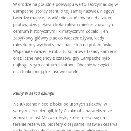
W drodze na południe półwyspu warto zatrzymać się w
Campeche (stolicy stanu o tej samej nazwie), niegdyś
twierdzy mającej bronić mieszkańców przed atakami
piratów, dziś pięknym kolonialnym mieście z uroczym
centrum historycznym i klimatycznym Zócalo. Ten
zabytkowy główny plac co wieczór ożywa, kiedy
mieszkańcy wychodzą na spacer lub na potańcówkę.
Wspaniałe wrażenie robią tu kolorowe fasady kamienic
oraz liczne hacjendy z czasów, gdy Campeche było
najbogatszym centrum Jukatanu. Obecnie w części z
nich funkcjonują luksusowe hotele.
Ruiny w sercu dżungli
Na Jukatanie nieco z boku od utartych szlaków, w
samym sercu dżungli, leży Calakmul – największe ze
znanych miast Mezoameryki, które mieści się na
terenie rezerwatu biosfery o tej samej nazwie (Reserva
de la Biosfera de Calakmul). W jego okolicy rosną