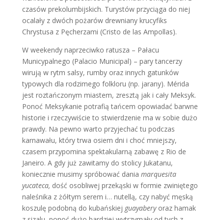
czasów prekolumbijskich. Turystów przyciąga do niej
ocalały z dwóch pożarów drewniany krucyfiks
Chrystusa z Pęcherzami (Cristo de las Ampollas).
W weekendy naprzeciwko ratusza – Pałacu
Municypalnego (Palacio Municipal) – pary tancerzy
wirują w rytm salsy, rumby oraz innych gatunków
typowych dla rodzimego folkloru (np. jarany). Mérida
jest roztańczonym miastem, zresztą jak i cały Meksyk.
Ponoć Meksykanie potrafią tańcem opowiadać barwne
historie i rzeczywiście to stwierdzenie ma w sobie dużo
prawdy. Na pewno warto przyjechać tu podczas
karnawału, który trwa osiem dni i choć mniejszy,
czasem przypomina spektakularną zabawę z Rio de
Janeiro. A gdy już zawitamy do stolicy Jukatanu,
koniecznie musimy spróbować dania
marquesita
yucateca,
dość osobliwej przekąski w formie zwiniętego
naleśnika z żółtym serem i… nutellą, czy nabyć męską
koszulę podobną do kubańskiej
guayabery
oraz hamak
z sizalu, ponoć dużo bardziej wytrzymały od tych z