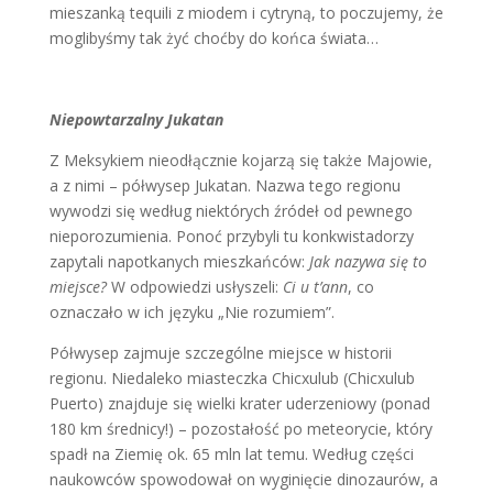
mieszanką tequili z miodem i cytryną, to poczujemy, że
moglibyśmy tak żyć choćby do końca świata…
Niepowtarzalny Jukatan
Z Meksykiem nieodłącznie kojarzą się także Majowie,
a z nimi – półwysep Jukatan. Nazwa tego regionu
wywodzi się według niektórych źródeł od pewnego
nieporozumienia. Ponoć przybyli tu konkwistadorzy
zapytali napotkanych mieszkańców:
Jak nazywa się to
miejsce?
W odpowiedzi usłyszeli:
Ci u t’ann
, co
oznaczało w ich języku „Nie rozumiem”.
Półwysep zajmuje szczególne miejsce w historii
regionu. Niedaleko miasteczka Chicxulub (Chicxulub
Puerto) znajduje się wielki krater uderzeniowy (ponad
180 km średnicy!) – pozostałość po meteorycie, który
spadł na Ziemię ok. 65 mln lat temu. Według części
naukowców spowodował on wyginięcie dinozaurów, a