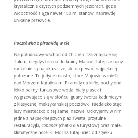
krystalicznie czystych podziemnych jeziorach, gdzie
widoczność sięga nawet 150 m, stanowi naprawdę
unikalne przeżycie.
Pocztówka z piramidą w tle
Na południowy wschód od Chichén Itzá znajduje się
Tulum, niegdyś brama do krainy Majów. Tutejsze ruiny
może nie są najokazalsze, ale na pewno najpiękniej
położone. To jedyne miasto, które Majowie wznieśli
nad Morzem Karaibskim. Piramidy na klifie, pochylone
lekko palmy, turkusowe woda, biały piasek i
wygrzewające się w słońcu iguany tworzą kadr niczym
z klasycznej meksykańskiej pocztówki. Niedaleko stąd
leży miasteczko o tej samej nazwie. Odkryjemy w nim
jedne z najpiękniejszych plaż świata, przytulne
restauracyjki,
cabañas
(chatki dla turystów) oraz małe,
klimatyczne hoteliki. Można tutaj uciec od zgiełku