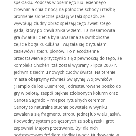
spektaklu. Podczas wiosennego lub jesiennego
zrównania dnia z nocą na północne schody i rzeźbę
promienie słoneczne padają w taki sposób, że
wywołują złudny obraz spełzającego świetlistego
gada, który po chwili znika w ziemi. Ta niesamowita
gra światła i cienia była uważana za symboliczne
zejście boga Kukulkána i wiązała się z rytuałami
zasiewów i zbioru plonów. To niecodzienne
przedstawienie przyczyniło się z pewnością do tego, że
kompleks Chichén Itzá został wybrany 7 lipca 2007 r.
jednym z siedmiu nowych cudów świata. Na terenie
miasta obejrzymy również Świątynię Wojowników
(Templo de los Guerreros), odrestaurowane boisko do
gry w pelotę, zespół pięknie zdobionych kolumn oraz
Cenote Sagrado – miejsce rytualnych ceremonii.
Cenoty to naturalne studnie powstałe w wyniku
zawalenia się fragmentu stropu jednej lub wielu jaskiń.
Podwodny system połączonych ze sobą rzek i grot
zapewniał Majom przetrwanie. Był dla nich
podstawowym źródłem słodkiej wody. Nurkowanie w