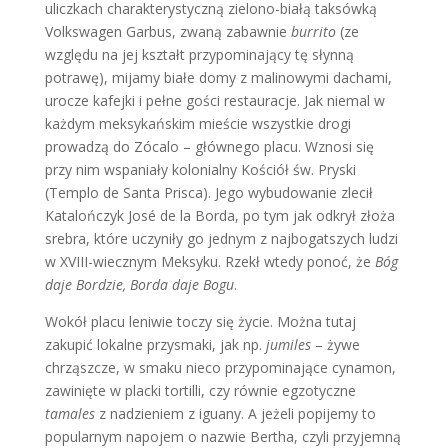
uliczkach charakterystyczną zielono-białą taksówką
Volkswagen Garbus, zwaną zabawnie
burrito
(ze
względu na jej kształt przypominający tę słynną
potrawę), mijamy białe domy z malinowymi dachami,
urocze kafejki i pełne gości restauracje. Jak niemal w
każdym meksykańskim mieście wszystkie drogi
prowadzą do Zócalo – głównego placu. Wznosi się
przy nim wspaniały kolonialny Kościół św. Pryski
(Templo de Santa Prisca). Jego wybudowanie zlecił
Katalończyk José de la Borda, po tym jak odkrył złoża
srebra, które uczyniły go jednym z najbogatszych ludzi
w XVIII-wiecznym Meksyku. Rzekł wtedy ponoć, że
Bóg
daje Bordzie, Borda daje Bogu
.
Wokół placu leniwie toczy się życie. Można tutaj
zakupić lokalne przysmaki, jak np.
jumiles
– żywe
chrząszcze, w smaku nieco przypominające cynamon,
zawinięte w placki tortilli, czy równie egzotyczne
tamales
z nadzieniem z iguany. A jeżeli popijemy to
popularnym napojem o nazwie Bertha, czyli przyjemną