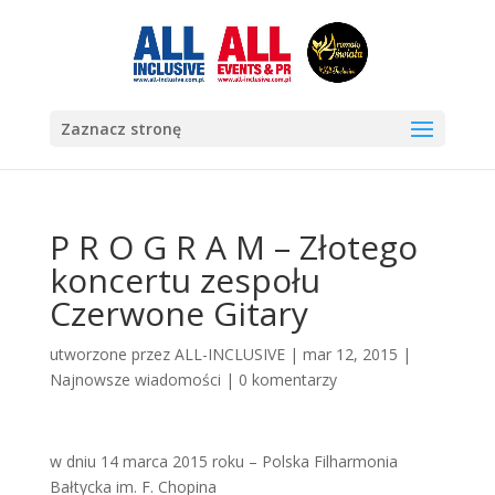
Zaznacz stronę
P R O G R A M – Złotego
koncertu zespołu
Czerwone Gitary
utworzone przez
ALL-INCLUSIVE
|
mar 12, 2015
|
Najnowsze wiadomości
|
0 komentarzy
w dniu 14 marca 2015 roku – Polska Filharmonia
Bałtycka im. F. Chopina