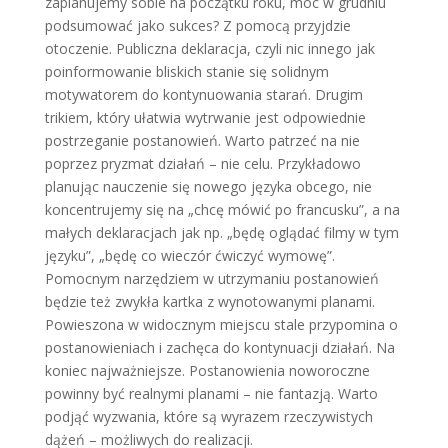
zaplanujemy sobie na początku roku, móc w grudniu
podsumować jako sukces? Z pomocą przyjdzie
otoczenie. Publiczna deklaracja, czyli nic innego jak
poinformowanie bliskich stanie się solidnym
motywatorem do kontynuowania starań. Drugim
trikiem, który ułatwia wytrwanie jest odpowiednie
postrzeganie postanowień. Warto patrzeć na nie
poprzez pryzmat działań – nie celu. Przykładowo
planując nauczenie się nowego języka obcego, nie
koncentrujemy się na „chcę mówić po francusku”, a na
małych deklaracjach jak np. „będę oglądać filmy w tym
języku”, „będę co wieczór ćwiczyć wymowę”.
Pomocnym narzędziem w utrzymaniu postanowień
będzie też zwykła kartka z wynotowanymi planami.
Powieszona w widocznym miejscu stale przypomina o
postanowieniach i zachęca do kontynuacji działań. Na
koniec najważniejsze. Postanowienia noworoczne
powinny być realnymi planami – nie fantazją. Warto
podjąć wyzwania, które są wyrazem rzeczywistych
dążeń – możliwych do realizacji.