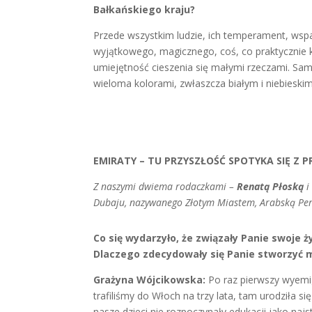
Bałkańskiego kraju?
Przede wszystkim ludzie, ich temperament, wsp
wyjątkowego, magicznego, coś, co praktycznie 
umiejętność cieszenia się małymi rzeczami. Sam 
wieloma kolorami, zwłaszcza białym i niebieskim
EMIRATY – TU PRZYSZŁOŚĆ SPOTYKA SIĘ Z P
Z naszymi dwiema rodaczkami –
Renatą Płoską
Dubaju, nazywanego Złotym Miastem, Arabską Pe
Co się wydarzyło, że związały Panie swoje 
Dlaczego zdecydowały się Panie stworzyć ma
Grażyna Wójcikowska:
Po raz pierwszy wyemi
trafiliśmy do Włoch na trzy lata, tam urodziła s
nasze dzieci nie rozpoczynały edukacji jako najst