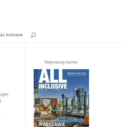
LL Inclusive
Najnowszy numer
aszym
i
.