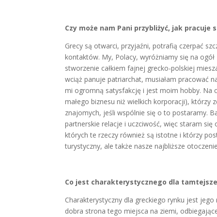
Czy może nam Pani przybliżyć, jak pracuje s
Grecy są otwarci, przyjaźni, potrafią czerpać sz
kontaktów. My, Polacy, wyróżniamy się na ogół
stworzenie całkiem fajnej grecko-polskiej miesza
wciąż panuje patriarchat, musiałam pracować na 
mi ogromną satysfakcję i jest moim hobby. Na c
małego biznesu niż wielkich korporacji), którzy 
znajomych, jeśli wspólnie się o to postaramy. 
partnerskie relacje i uczciwość, więc staram się
których te rzeczy również są istotne i którzy p
turystyczny, ale także nasze najbliższe otocze
Co jest charakterystycznego dla tamtejsze
Charakterystyczny dla greckiego rynku jest jego
dobra strona tego miejsca na ziemi, odbiegając