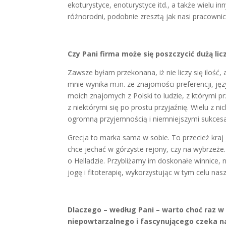
ekoturystyce, enoturystyce itd., a także wielu in
różnorodni, podobnie zresztą jak nasi pracownic
Czy Pani firma może się poszczycić dużą lic
Zawsze byłam przekonana, iż nie liczy się ilość,
mnie wynika m.in. ze znajomości preferencji, ję
moich znajomych z Polski to ludzie, z którymi p
z niektórymi się po prostu przyjaźnię. Wielu z n
ogromną przyjemnością i niemniejszymi sukcesa
Grecja to marka sama w sobie. To przecież kraj g
chce jechać w górzyste rejony, czy na wybrzeże
o Helladzie. Przybliżamy im doskonałe winnice,
jogę i fitoterapię, wykorzystując w tym celu nas
Dlaczego – według Pani – warto choć raz w
niepowtarzalnego i fascynującego czeka 