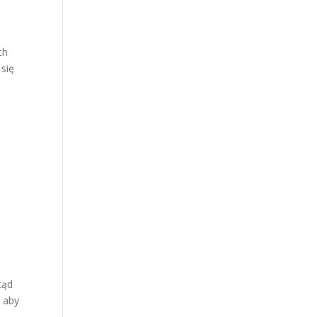
ch
 się
tąd
, aby