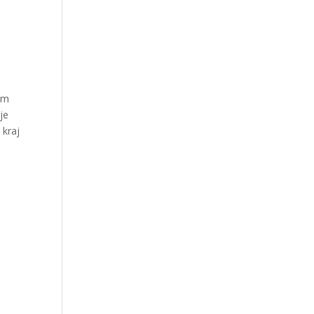
rym
je
 kraj
k