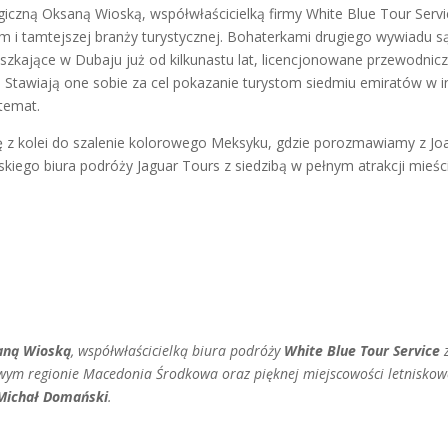
giczną Oksaną Wioską, współwłaścicielką firmy White Blue Tour Servi
i tamtejszej branży turystycznej. Bohaterkami drugiego wywiadu s
szkające w Dubaju już od kilkunastu lat, licencjonowane przewodnicz
. Stawiają one sobie za cel pokazanie turystom siedmiu emiratów w i
 temat.
ę z kolei do szalenie kolorowego Meksyku, gdzie porozmawiamy z Jo
iego biura podróży Jaguar Tours z siedzibą w pełnym atrakcji mieśc
aną Wioską
, współwłaścicielką biura podróży
White Blue Tour Service
liwym regionie Macedonia Środkowa oraz pięknej miejscowości letniskow
Michał Domański
.