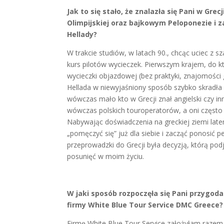
Jak to się stało, że znalazła się Pani w Gr
Olimpijskiej oraz bajkowym Peloponezie i za
Hellady?
W trakcie studiów, w latach 90., chcąc uciec z 
kurs pilotów wycieczek. Pierwszym krajem, do k
wycieczki objazdowej (bez praktyki, znajomości g
Hellada w niewyjaśniony sposób szybko skradła
wówczas mało kto w Grecji znał angielski czy i
wówczas polskich touroperatorów, a oni często 
Nabywając doświadczenia na greckiej ziemi late
„pomęczyć się” już dla siebie i zacząć ponosić
przeprowadzki do Grecji była decyzją, którą podj
posunięć w moim życiu.
W jaki sposób rozpoczęła się Pani przygoda
firmy
White Blue Tour Service DMC Greece?
Firmę White Blue Tour Service założyłam raze