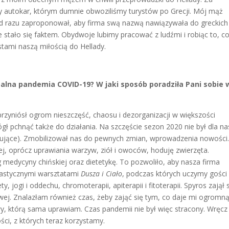
zy autokar, którym dumnie obwoziliśmy turystów po Grecji. Mój mąż
od razu zaproponował, aby firma swą nazwą nawiązywała do greckich
 stało się faktem. Obydwoje lubimy pracować z ludźmi i robiąc to, c
stami naszą miłością do Hellady.
balna pandemia COVID-19? W jaki sposób poradziła Pani sobie 
rzyniósł ogrom nieszczęść, chaosu i dezorganizacji w większości
ł pchnąć także do działania. Na szczęście sezon 2020 nie był dla na
kujące). Zmobilizował nas do pewnych zmian, wprowadzenia nowości
ej, oprócz uprawiania warzyw, ziół i owoców, hoduję zwierzęta.
g medycyny chińskiej oraz dietetykę. To pozwoliło, aby nasza firma
tastycznymi warsztatami
Dusza i Ciało
, podczas których uczymy gości
ogi i oddechu, chromoterapii, apiterapii i fitoterapii. Spyros zajął 
ej. Znalazłam również czas, żeby zająć się tym, co daje mi ogromn
kwy, którą sama uprawiam. Czas pandemii nie był więc stracony. Wręcz
ci, z których teraz korzystamy.