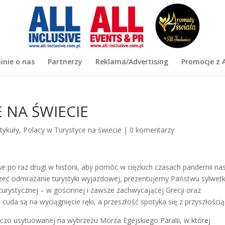
inie o nas
Partnerzy
Reklama/Advertising
Promocje z A
 NA ŚWIECIE
tykuły
,
Polacy w Turystyce na świecie
|
0 komentarzy
ive
po raz drugi w historii, aby pomóc w ciężkich czasach pandemii n
eć odmrażanie turystyki wyjazdowej, prezentujemy Państwu sylwetk
turystycznej – w gościnnej i zawsze zachwycającej Grecji oraz
uda są na wyciągnięcie ręki, a przeszłość spotyka się z przyszłością
 usytuowanej na wybrzeżu Morza Egejskiego Paralii, w której