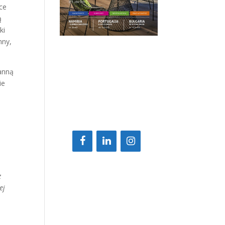
ce
ą
ki
nny,
anną
ie
z
ej