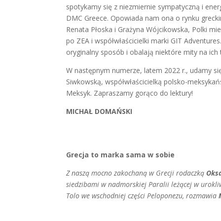
spotykamy się z niezmiernie sympatyczną i ener
DMC Greece. Opowiada nam ona o rynku greckim 
Renata Płoska i Grażyna Wójcikowska, Polki mie
po ZEA i współwłaścicielki marki GIT Adventures
oryginalny sposób i obalają niektóre mity na ich
W następnym numerze, latem 2022 r., udamy si
Siwkowską, współwłaścicielką polsko-meksykańsk
Meksyk. Zapraszamy gorąco do lektury!
MICHAŁ DOMAŃSKI
Grecja to marka sama w sobie
Z naszą mocno zakochaną w Grecji rodaczką
Oks
siedzibami w nadmorskiej Paralii leżącej w urok
Tolo we wschodniej części Peloponezu, rozmawia