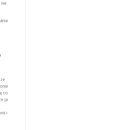
 nie
łania
w
 że
zonie
ię co
ce (a
ii i