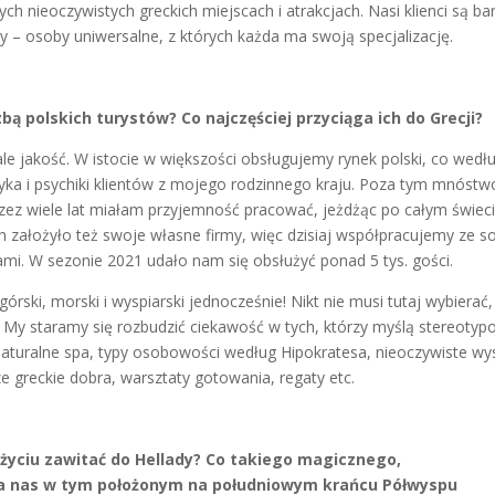
nych nieoczywistych greckich miejscach i atrakcjach. Nasi klienci są b
y – osoby uniwersalne, z których każda ma swoją specjalizację.
zbą polskich turystów? Co najczęściej przyciąga ich do Grecji?
 ale jakość. W istocie w większości obsługujemy rynek polski, co wedł
zyka i psychiki klientów z mojego rodzinnego kraju. Poza tym mnóstw
rzez wiele lat miałam przyjemność pracować, jeżdżąc po całym świeci
ich założyło też swoje własne firmy, więc dzisiaj współpracujemy ze s
mi. W sezonie 2021 udało nam się obsłużyć ponad 5 tys. gości.
órski, morski i wyspiarski jednocześnie! Nikt nie musi tutaj wybierać,
. My staramy się rozbudzić ciekawość w tych, którzy myślą stereoty
 naturalne spa, typy osobowości według Hipokratesa, nieoczywiste wy
ze greckie dobra, warsztaty gotowania, regaty etc.
 życiu zawitać do Hellady? Co takiego magicznego,
na nas w tym położonym na południowym krańcu Półwyspu