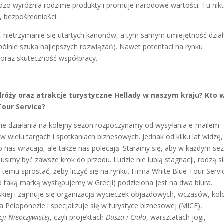
bardzo wyróżnia rodzime produkty i promuje narodowe wartości. Tu nikt
, bezpośredniości.
, nietrzymanie się utartych kanonów, a tym samym umiejętność dzia
pólnie szuka najlepszych rozwiązań). Nawet potentaci na rynku
ę oraz skuteczność współpracy.
dróży oraz atrakcje turystyczne Hellady w naszym kraju? Kto 
Tour Service?
ie działania na kolejny sezon rozpoczynamy od wysyłania e-mailem
 wielu targach i spotkaniach biznesowych. Jednak od kilku lat widzę,
 do nas wracają, ale także nas polecają. Staramy się, aby w każdym se
usimy być zawsze krok do przodu. Ludzie nie lubią stagnacji, rodzą s
temu sprostać, żeby liczyć się na rynku. Firma White Blue Tour Servi
d taką marką występujemy w Grecji) podzielona jest na dwa biura.
jskiej i zajmuje się organizacją wycieczek objazdowych, wczasów, kolon
na Peloponezie i specjalizuje się w turystyce biznesowej (MICE),
cji Nieoczywistej
, czyli projektach
Dusza i Ciało
, warsztatach jogi,