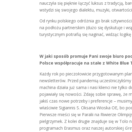
nauczyła się pięknie łączyć luksus z tradycją, 
wstydzi się swojego dialektu, muzyki, otwartości
Od rynku polskiego odróżnia go brak sztywności
na podłożu partnerskim (dużo się dyskutuje i ws
turystycznym potrafią się naginać, widząc logik
W jaki sposób promuje Pani swoje biuro po
Polsce współpracuje na stałe z White Blue 
Każdy rok po pieczołowicie przygotowanym plan
newsletterów. Przed pandemią uczestniczyliśmy w
machina działa już sama i nasi klienci nie tylko
pojawiały się nowości. Zdaję sobie sprawę, że m
jakiś czas nowe potrzeby i preferencje – musimy 
właściwie Sigiannis S. Oksana Wioska OE, bo po
Pierwsze mieści się w Paralii na Riwierze Olimpi
pielgrzymek. Z kolei drugie znajduje się w Tolo 
programach Erasmus oraz naszej autorskiej
Gre