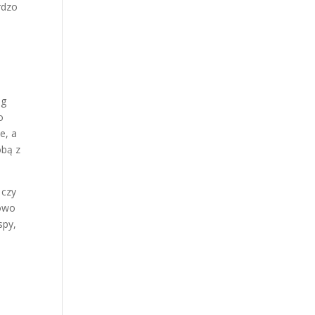
ardzo
ug
o
e, a
obą z
 czy
powo
spy,