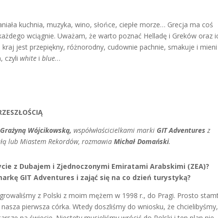
aniała kuchnia, muzyka, wino, słońce, ciepłe morze… Grecja ma coś
każdego wciągnie. Uważam, że warto poznać Helladę i Greków oraz i
kraj jest przepiękny, różnorodny, cudownie pachnie, smakuje i mieni
, czyli
white
i
blue
…
RZESZŁOŚCIĄ
i
Grażyną Wójcikowską
,
współwłaścicielkami marki
GIT Adventures
z
rłą lub Miastem Rekordów, rozmawia
Michał Domański
.
życie z Dubajem i Zjednoczonymi Emiratami Arabskimi (ZEA)?
rkę GIT Adventures i zająć się na co dzień turystyką?
growaliśmy z Polski z moim mężem w 1998 r., do Pragi. Prosto stam
ię nasza pierwsza córka. Wtedy doszliśmy do wniosku, że chcielibyśmy
arsze na świecie. Niestety musieliśmy wrócić do Polski i ten plan nie