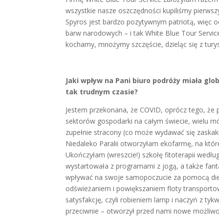
wszystkie nasze oszczędności kupiliśmy pierws
Spyros jest bardzo pozytywnym patriotą, więc 
barw narodowych – i tak White Blue Tour Service
kochamy, mnożymy szczęście, dzieląc się z tury
Jaki wpływ na Pani biuro podróży miała glo
tak trudnym czasie?
Jestem przekonana, że COVID, oprócz tego, że p
sektorów gospodarki na całym świecie, wielu móg
zupełnie stracony (co może wydawać się zaska
Niedaleko Paralii otworzyłam ekofarmę, na któr
Ukończyłam (wreszcie!) szkołę fitoterapii wedłu
wystartowała z programami z jogą, a także fan
wpływać na swoje samopoczucie za pomocą diety, j
odświeżaniem i powiększaniem floty transportow
satysfakcję, czyli robieniem lamp i naczyń z ty
przeciwnie – otworzył przed nami nowe możliwoś