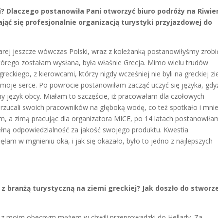
ecji? Dlaczego postanowiła Pani otworzyć biuro podróży na Riwie
jąć się profesjonalnie organizacją turystyki przyjazdowej do
szarej jeszcze wówczas Polski, wraz z koleżanką postanowiłyśmy zrobi
tórego zostałam wysłana, była właśnie Grecja. Mimo wielu trudów
reckiego, z kierowcami, którzy nigdy wcześniej nie byli na greckiej zi
 moje serce. Po powrocie postanowiłam zacząć uczyć się języka, gdy
nny język obcy. Miałam to szczęście, iż pracowałam dla czołowych
rzucali swoich pracowników na głęboką wodę, co też spotkało i mnie
m, a zimą pracując dla organizatora MICE, po 14 latach postanowiła
 pełną odpowiedzialność za jakość swojego produktu. Kwestia
ęłam w mgnieniu oka, i jak się okazało, było to jedno z najlepszych
 z branżą turystyczną na ziemi greckiej? Jak doszło do stworz
m z moim obecnym mężem w chwili przeprowadzki do Hellady. Za