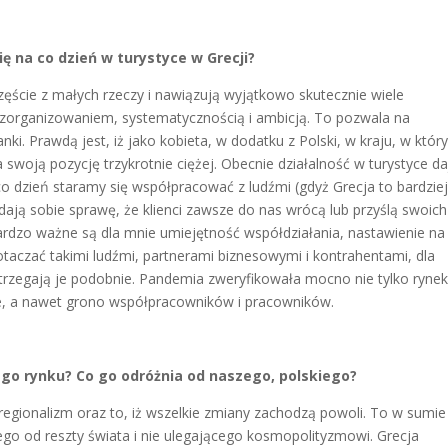
ię na co dzień w turystyce w Grecji?
częście z małych rzeczy i nawiązują wyjątkowo skutecznie wiele
 zorganizowaniem, systematycznością i ambicją. To pozwala na
nki. Prawdą jest, iż jako kobieta, w dodatku z Polski, w kraju, w któ
swoją pozycję trzykrotnie ciężej. Obecnie działalność w turystyce da
o dzień staramy się współpracować z ludźmi (gdyż Grecja to bardziej
zdają sobie sprawę, że klienci zawsze do nas wrócą lub przyślą swoich
Bardzo ważne są dla mnie umiejętność współdziałania, nastawienie na
 otaczać takimi ludźmi, partnerami biznesowymi i kontrahentami, dla
ostrzegają je podobnie. Pandemia zweryfikowała mocno nie tylko ryne
nie, a nawet grono współpracowników i pracowników.
go rynku? Co go odróżnia od naszego, polskiego?
 regionalizm oraz to, iż wszelkie zmiany zachodzą powoli. To w sumie
ego od reszty świata i nie ulegającego kosmopolityzmowi. Grecja