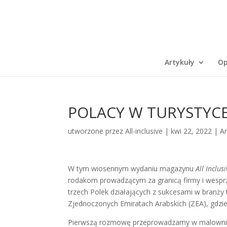
Artykuły
Op
POLACY W TURYSTYCE
utworzone przez
All-inclusive
|
kwi 22, 2022
|
Ar
W tym wiosennym wydaniu magazynu
All Inclus
rodakom prowadzącym za granicą firmy i wesprz
trzech Polek działających z sukcesami w branży 
Zjednoczonych Emiratach Arabskich (ZEA), gdzie c
Pierwszą rozmowę przeprowadzamy w malowniczo