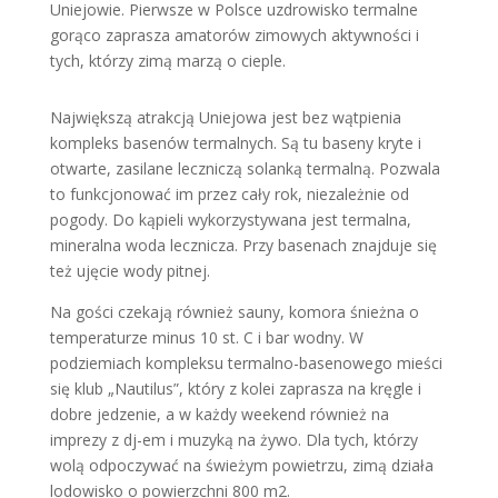
Uniejowie. Pierwsze w Polsce uzdrowisko termalne
gorąco zaprasza amatorów zimowych aktywności i
tych, którzy zimą marzą o cieple.
Największą atrakcją Uniejowa jest bez wątpienia
kompleks basenów termalnych. Są tu baseny kryte i
otwarte, zasilane leczniczą solanką termalną. Pozwala
to funkcjonować im przez cały rok, niezależnie od
pogody. Do kąpieli wykorzystywana jest termalna,
mineralna woda lecznicza. Przy basenach znajduje się
też ujęcie wody pitnej.
Na gości czekają również sauny, komora śnieżna o
temperaturze minus 10 st. C i bar wodny. W
podziemiach kompleksu termalno-basenowego mieści
się klub „Nautilus”, który z kolei zaprasza na kręgle i
dobre jedzenie, a w każdy weekend również na
imprezy z dj-em i muzyką na żywo. Dla tych, którzy
wolą odpoczywać na świeżym powietrzu, zimą działa
lodowisko o powierzchni 800 m2.