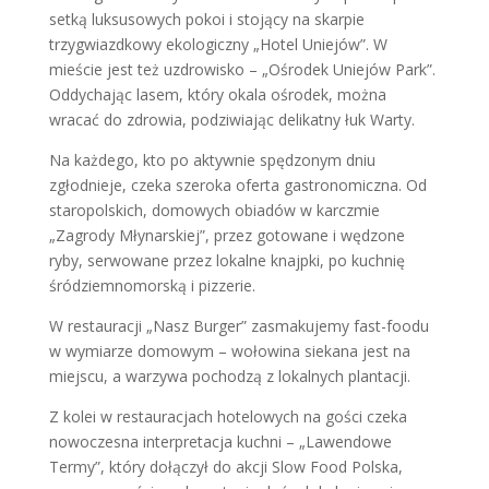
setką luksusowych pokoi i stojący na skarpie
trzygwiazdkowy ekologiczny „Hotel Uniejów”. W
mieście jest też uzdrowisko – „Ośrodek Uniejów Park”.
Oddychając lasem, który okala ośrodek, można
wracać do zdrowia, podziwiając delikatny łuk Warty.
Na każdego, kto po aktywnie spędzonym dniu
zgłodnieje, czeka szeroka oferta gastronomiczna. Od
staropolskich, domowych obiadów w karczmie
„Zagrody Młynarskiej”, przez gotowane i wędzone
ryby, serwowane przez lokalne knajpki, po kuchnię
śródziemnomorską i pizzerie.
W restauracji „Nasz Burger” zasmakujemy fast-foodu
w wymiarze domowym – wołowina siekana jest na
miejscu, a warzywa pochodzą z lokalnych plantacji.
Z kolei w restauracjach hotelowych na gości czeka
nowoczesna interpretacja kuchni – „Lawendowe
Termy”, który dołączył do akcji Slow Food Polska,