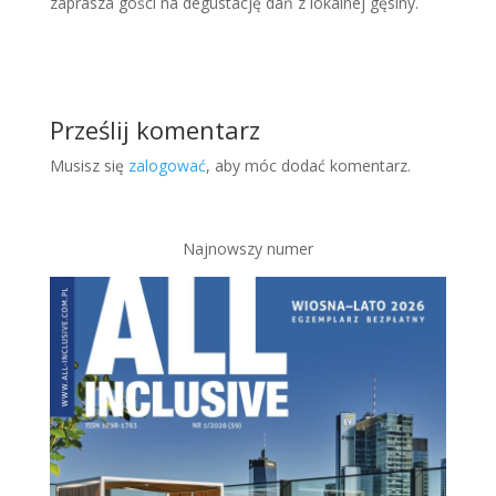
zaprasza gości na degustację dań z lokalnej gęsiny.
Prześlij komentarz
Musisz się
zalogować
, aby móc dodać komentarz.
Najnowszy numer