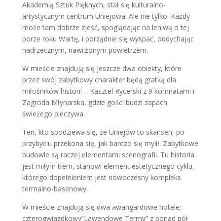
Akademią Sztuk Pięknych, stał się kulturalno-
artystycznym centrum Uniejowa. Ale nie tylko. Każdy
może tam dobrze zjeść, spoglądając na leniwą o tej
porze roku Wartę, i porządnie się wyspać, oddychając
nadrzecznym, nawilżonym powietrzem.
W mieście znajdują się jeszcze dwa obiekty, które
przez swój zabytkowy charakter będą gratką dla
miłośników historii – Kasztel Rycerski z 9 komnatami i
Zagroda Młynarska, gdzie gości budzi zapach
świeżego pieczywa.
Ten, kto spodziewa się, że Uniejów to skansen, po
przybyciu przekona się, jak bardzo się mylił. Zabytkowe
budowle są raczej elementami scenografii. Tu historia
jest miłym tłem, stanowi element estetycznego cyklu,
którego dopełnieniem jest nowoczesny kompleks
termalno-basenowy.
W mieście znajdują się dwa awangardowe hotele;
czterogwiazdkowy”Lawendowe Termy” z ponad pół