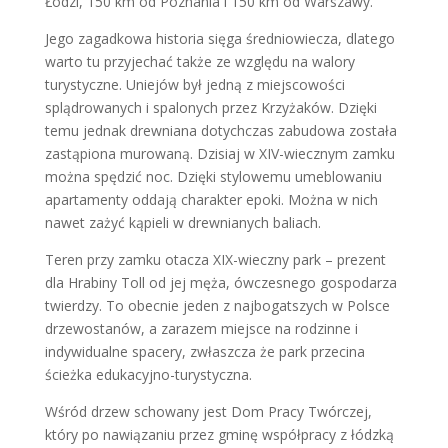
Łodzi, 150 km od Poznania i 150 km od Warszawy.
Jego zagadkowa historia sięga średniowiecza, dlatego
warto tu przyjechać także ze względu na walory
turystyczne. Uniejów był jedną z miejscowości
splądrowanych i spalonych przez Krzyżaków. Dzięki
temu jednak drewniana dotychczas zabudowa została
zastąpiona murowaną. Dzisiaj w XIV-wiecznym zamku
można spędzić noc. Dzięki stylowemu umeblowaniu
apartamenty oddają charakter epoki. Można w nich
nawet zażyć kąpieli w drewnianych baliach.
Teren przy zamku otacza XIX-wieczny park – prezent
dla Hrabiny Toll od jej męża, ówczesnego gospodarza
twierdzy. To obecnie jeden z najbogatszych w Polsce
drzewostanów, a zarazem miejsce na rodzinne i
indywidualne spacery, zwłaszcza że park przecina
ścieżka edukacyjno-turystyczna.
Wśród drzew schowany jest Dom Pracy Twórczej,
który po nawiązaniu przez gminę współpracy z łódzką