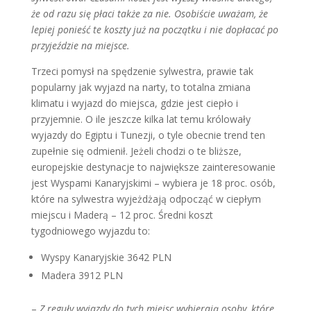
że od razu się płaci także za nie. Osobiście uważam, że
lepiej ponieść te koszty już na początku i nie dopłacać po
przyjeździe na miejsce.
Trzeci pomysł na spędzenie sylwestra, prawie tak
popularny jak wyjazd na narty, to totalna zmiana
klimatu i wyjazd do miejsca, gdzie jest ciepło i
przyjemnie. O ile jeszcze kilka lat temu królowały
wyjazdy do Egiptu i Tunezji, o tyle obecnie trend ten
zupełnie się odmienił. Jeżeli chodzi o te bliższe,
europejskie destynacje to największe zainteresowanie
jest Wyspami Kanaryjskimi – wybiera je 18 proc. osób,
które na sylwestra wyjeżdżają odpocząć w ciepłym
miejscu i Maderą – 12 proc. Średni koszt
tygodniowego wyjazdu to:
Wyspy Kanaryjskie 3642 PLN
Madera 3912 PLN
–
Z reguły wyjazdy do tych miejsc wybierają osoby, które