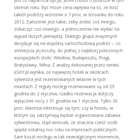
jest to najtańsza opcja, jeżeli chodzi o podróże w tym
okresie roku. Być może cena wpływa na to, że ilość
takich podróży wzrośnie o 7 proc. w stosunku do roku
2012. Założenie jest takie, żeby zrobić coś innego,
zobaczyć coś nowego, a jednocześnie nie wydać na
wypad dużych pieniędzy. Dlatego grupa znajomych
decyduje się na wspólną samochodową podróż – co
zmniejsza jej koszty, do jednej z najbliżej położonych
europejskich stolic: Wiednia, Budapesztu, Pragi,
Bratysławy, Wilna. Z analizy dokonanej przez serwis
eSKY.pl wynika, że najwięcej hoteli w okolicach
sylwestra jest rezerwowanych właśnie w tych
miastach. Z reguły noclegi rezerwowane są od 29
grudnia do 2 stycznia, rzadko rezerwacja dotyczy
wyłącznie nocy z 31 grudnia na 1 stycznia. Tylko 30
proc. klientów interesuje się tym, czy w hotelu, w
którym się zatrzymają będzie organizowana zabawa
sylwestrowa, stąd wniosek, że znaczna cześć osób
spędzi ostatnią noc roku na imprezach publicznych.
Sam koszt noclegu w tak newralgicznym momencie,