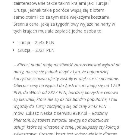
zainteresowanie także takimi krajami jak: Turcja i
Gruzja. Jednak takie podróże wiążą się z lotem
samolotem i co za tym idzie większymi kosztami.
Średnia cena, jaką za tygodniowy wyjazd na narty w
tych krajach musiała zapłacić jedna osoba to:
Turcja – 2543 PLN
Gruzja – 2721 PLN
–
Klienci nadal mają możliwość zarezerwować wyjazd na
narty, muszą się jednak liczyć z tym, że najbardziej
korzystne cenowo oferty zostały w większości sprzedane.
Obecnie ceny na wyjazd do Austrii zaczynają się od 1759
PLN, do Włoch od 2877 PLN, bardziej korzystne cenowo
są kierunki, które nie są aż tak bardzo popularne, i tak
wyjazdy do Turcji zaczynają się od ceny 2442 PLN
–
mówi Łukasz Neska z serwisu eSKY.pl –
Radzimy
klientom, by zawsze zwracali uwagę na dodatkowe
usługi, które są wliczone w cenę, jak skipassy czy kolacja
sylwestrowa. Czasami koszt jest wyższy właśnie dlatego,