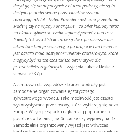
decydują się na odpoczynek z biurem podróży, nie są to
destynacje preferowane przez klientów osobno
rezerwujących lot i hotel. Powodem jest cena przelotu na
Maderę czy na Wyspy Kanaryjskie – za bilet kupiony teraz
na okolice sylwestra trzeba zapłacić ponad 2 000 PLN.
Powody tak wysokich kosztów są dwa, po pierwsze nie
latają tam tani przewoźnicy, a po drugie w tym terminie
jest bardzo mała dostępność biletów czarterowych, które
mogłyby być na ten czas tańszą alternatywą dla
przewoźników regularnych
– wyjaśnia Łukasz Neska z
serwisu eSKY.pl.
Alternatywą dla wyjazdów z biurem podróży jest
samodzielne organizowanie egzotycznego,
sylwestrowego wypadu. Taka możliwość jest często
wykorzystywana przez osoby, które wybierają się poza
Europę. W tym przypadku najbardziej popularne są
podróże do Tajlandii, na Sri Lankę czy wyprawy na Bali.
Samodzielnie organizowany wyjazd jest wówczas
bardziej korzystny cenowo. Obecnie ceny wycieczek do