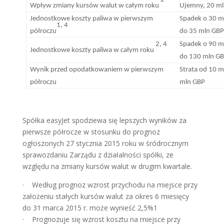
Wpływ zmiany kursów walut w całym roku
Ujemny, 20 m
Jednostkowe koszty paliwa w pierwszym
Spadek o 30 m
1, 4
półroczu
do 35 mln GB
Spadek o 90 m
2, 4
Jednostkowe koszty paliwa w całym roku
do 130 mln G
Wynik przed opodatkowaniem w pierwszym
Strata od 10 
półroczu
mln GBP
Spółka easyJet spodziewa się lepszych wyników za
pierwsze półrocze w stosunku do prognoz
ogłoszonych 27 stycznia 2015 roku w śródrocznym
sprawozdaniu Zarządu z działalności spółki, ze
względu na zmiany kursów walut w drugim kwartale.
· Według prognoz wzrost przychodu na miejsce przy
założeniu stałych kursów walut za okres 6 miesięcy
do 31 marca 2015 r. może wynieść 2,5%1
· Prognozuje się wzrost kosztu na miejsce przy