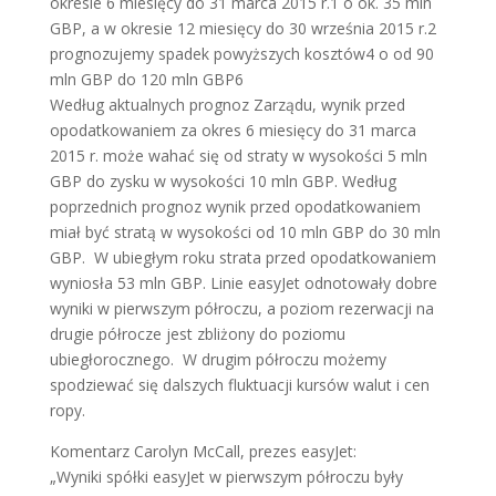
okresie 6 miesięcy do 31 marca 2015 r.1 o ok. 35 mln
GBP, a w okresie 12 miesięcy do 30 września 2015 r.2
prognozujemy spadek powyższych kosztów4 o od 90
mln GBP do 120 mln GBP6
Według aktualnych prognoz Zarządu, wynik przed
opodatkowaniem za okres 6 miesięcy do 31 marca
2015 r. może wahać się od straty w wysokości 5 mln
GBP do zysku w wysokości 10 mln GBP. Według
poprzednich prognoz wynik przed opodatkowaniem
miał być stratą w wysokości od 10 mln GBP do 30 mln
GBP. W ubiegłym roku strata przed opodatkowaniem
wyniosła 53 mln GBP. Linie easyJet odnotowały dobre
wyniki w pierwszym półroczu, a poziom rezerwacji na
drugie półrocze jest zbliżony do poziomu
ubiegłorocznego. W drugim półroczu możemy
spodziewać się dalszych fluktuacji kursów walut i cen
ropy.
Komentarz Carolyn McCall, prezes easyJet:
„Wyniki spółki easyJet w pierwszym półroczu były