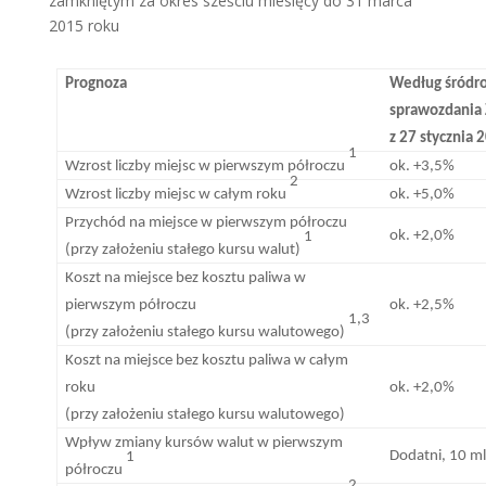
zamkniętym za okres sześciu miesięcy do 31 marca
2015 roku
Prognoza
Według śródr
sprawozdania 
z 27 stycznia 2
1
Wzrost liczby miejsc w pierwszym półroczu
ok. +3,5%
2
Wzrost liczby miejsc w całym roku
ok. +5,0%
Przychód na miejsce w pierwszym półroczu
ok. +2,0%
1
(przy założeniu stałego kursu walut)
Koszt na miejsce bez kosztu paliwa w
pierwszym półroczu
ok. +2,5%
1,3
(przy założeniu stałego kursu walutowego)
Koszt na miejsce bez kosztu paliwa w całym
roku
ok. +2,0%
(przy założeniu stałego kursu walutowego)
Wpływ zmiany kursów walut w pierwszym
Dodatni, 10 m
1
półroczu
2