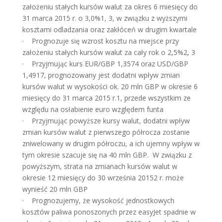
założeniu stałych kursów walut za okres 6 miesięcy do
31 marca 2015 r. o 3,0%1, 3, w związku z wyższymi
kosztami odladzania oraz zakłóceń w drugim kwartale
· Prognozuje się wzrost kosztu na miejsce przy
założeniu stałych kursów walut za cały rok o 2,5%2, 3
· Przyjmując kurs EUR/GBP 1,3574 oraz USD/GBP
1,4917, prognozowany jest dodatni wpływ zmian
kursów walut w wysokości ok. 20 mln GBP w okresie 6
miesięcy do 31 marca 2015 r.1, przede wszystkim ze
względu na osłabienie euro względem funta
· Przyjmując powyższe kursy walut, dodatni wpływ
zmian kursów walut z pierwszego półrocza zostanie
zniwelowany w drugim półroczu, a ich ujemny wpływ w
tym okresie szacuje się na 40 mln GBP. W związku z
powyższym, strata na zmianach kursów walut w
okresie 12 miesięcy do 30 września 20152 r. może
wynieść 20 mln GBP
· Prognozujemy, że wysokość jednostkowych
kosztów paliwa ponoszonych przez easyJet spadnie w