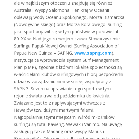
ale w najbliższym otoczeniu znajdują się również
Australia i Wyspy Salomona. Ten kraj w Oceanii
oblewają wody Oceanu Spokojnego, Morza Bismarcka
(Nowogwinejskiego) oraz Morza Koralowego. Surfing
jako sport pojawił się w tym państwie w połowie lat
80. XX w. Nad jego rozwojem czuwa Stowarzyszenie
Surfingu Papui-Nowej Gwinei (Surfing Association of
Papua New Guinea – SAPNG,
www.sapng.com
).
Instytucja ta wprowadziła system Surf Management
Plan (SMP), zgodnie z którym lokalne społeczności są
właścicielami klubów surfingowych i biorą bezpośredni
udział w zarządzaniu nimi w ścisłej współpracy z
SAPNG. Sezon na uprawianie tego sportu w tym
rejonie świata trwa od października do kwietnia.
Związane jest to z napływającymi wówczas z
Hawajów tzw. dużymi martwymi falami.
Najpopularniejszymi miejscami wśród miłośników
surfingu są tutaj Kavieng, Wewak i Vanimo. Na uwagę
zasługują także Madang oraz wyspy Manus i
Bougainville’a. Obozowiska dla surferów znajdują się