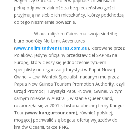
Hagen czy Goroka. Z kolei w papuaskich wioskach
pełną odpowiedzialność za bezpieczeństwo gości
przyjmują na siebie ich mieszkańcy, którzy podchodzą
do tego niezmiernie poważnie.
W australijskim Cairns ma swoją siedzibę
biuro podróży No Limit Adventures
(
www.nolimitadventures.com.au
), kierowane przez
Polaków, jedyny oficjalny przedstawiciel SAPNG na
Europę, który cieszy się jednocześnie tytułem
specjalisty od organizacji turystyki w Papui-Nowej
Gwinei – tzw. Wantok Specialist, nadanym mu przez
Papua New Guinea Tourism Promotion Authority, czyli
Urząd Promocji Turystyki Papui-Nowej Gwinei. W tym
samym mieście w Australii, w stanie Queensland,
rozpoczęła się w 2001 r. historia obecnej firmy Kangur
Tour (
www.kangurtour.com
), również polskiej,
mogącej pochwalić się bogatą ofertą wyjazdów do
krajów Oceanii, także PNG.