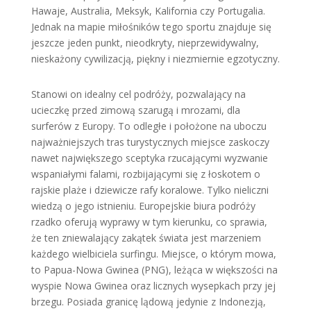
Hawaje, Australia, Meksyk, Kalifornia czy Portugalia.
Jednak na mapie miłośników tego sportu znajduje się
jeszcze jeden punkt, nieodkryty, nieprzewidywalny,
nieskażony cywilizacją, piękny i niezmiernie egzotyczny.
Stanowi on idealny cel podróży, pozwalający na
ucieczkę przed zimową szarugą i mrozami, dla
surferów z Europy. To odległe i położone na uboczu
najważniejszych tras turystycznych miejsce zaskoczy
nawet największego sceptyka rzucającymi wyzwanie
wspaniałymi falami, rozbijającymi się z łoskotem o
rajskie plaże i dziewicze rafy koralowe. Tylko nieliczni
wiedzą o jego istnieniu. Europejskie biura podróży
rzadko oferują wyprawy w tym kierunku, co sprawia,
że ten zniewalający zakątek świata jest marzeniem
każdego wielbiciela surfingu. Miejsce, o którym mowa,
to Papua-Nowa Gwinea (PNG), leżąca w większości na
wyspie Nowa Gwinea oraz licznych wysepkach przy jej
brzegu. Posiada granicę lądową jedynie z Indonezją,