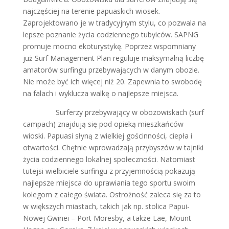
najczęściej na terenie papuaskich wiosek.
Zaprojektowano je w tradycyjnym stylu, co pozwala na
lepsze poznanie życia codziennego tubylców. SAPNG
promuje mocno ekoturystykę. Poprzez wspomniany
już Surf Management Plan reguluje maksymalną liczbę
amatorów surfingu przebywających w danym obozie.
Nie może być ich więcej niż 20. Zapewnia to swobodę
na falach i wyklucza walkę o najlepsze miejsca.
Surferzy przebywający w obozowiskach (surf
campach) znajdują się pod opieką mieszkańców
wioski. Papuasi słyną z wielkiej gościnności, ciepła i
otwartości. Chętnie wprowadzają przybyszów w tajniki
życia codziennego lokalnej społeczności. Natomiast
tutejsi wielbiciele surfingu z przyjemnością pokazują
najlepsze miejsca do uprawiania tego sportu swoim
kolegom z całego świata. Ostrożność zaleca się za to
w większych miastach, takich jak np. stolica Papui-
Nowej Gwinei – Port Moresby, a także Lae, Mount