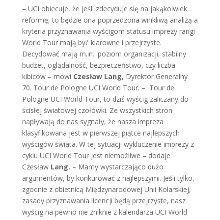
– UCI obiecuje, że jeśli zdecyduje się na jakąkolwiek
reformę, to będzie ona poprzedzona wnikliwą analizą a
kryteria przyznawania wyścigom statusu imprezy rangi
World Tour mają być klarowne i przejrzyste.
Decydować mają m.in.: poziom organizacji, stabilny
budżet, oglądalność, bezpieczeństwo, czy liczba
kibiców – mówi
Czesław Lang,
Dyrektor Generalny
70. Tour de Pologne UCI World Tour. – Tour de
Pologne UCI World Tour, to dziś wyścig zaliczany do
ścisłej światowej czołówki. Ze wszystkich stron
napływają do nas sygnały, że nasza impreza
klasyfikowana jest w pierwszej piątce najlepszych
wyścigów świata. W tej sytuacji wykluczenie imprezy z
cyklu UCI World Tour jest niemożliwe – dodaje
Czesław
Lang.
– Mamy wystarczająco dużo
argumentów, by konkurować z najlepszymi. Jeśli tylko,
zgodnie z obietnicą Międzynarodowej Unii Kolarskiej,
zasady przyznawania licencji będą przejrzyste, nasz
wyścig na pewno nie zniknie z kalendarza UCI World