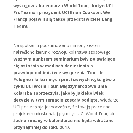
wy­ści­gów z ka­len­da­rza World Tour, drużyn UCI
ProTeams i prezydent UCI Brian Cookson. We
Francji pojawili się także przedstawiciele Lang
Teamu.
Na spo­tka­niu pod­su­mo­wa­no mi­nio­ny se­zo­n i
nakreślono kie­run­ki roz­wo­ju ko­lar­stwa szo­so­we­go.
Ważnym punktem seminarium były pojawiające
się ostatnio w mediach doniesienia o
prawdopodobieństwie wyłączenia Tour de
Pologne i kilku innych prestiżowych wyścigów z
cyklu UCI World Tour. Międzynarodowa Unia
Kolarska zaprzeczyła, jakoby jakiekolwiek
decyzje w tym temacie zostały podjęte.
Włodarze
UCI podkreślają jednocześnie, że trwają prace nad
projektem udoskonalającym cykl UCI World Tour, ale
żadne zmiany w kalendarzu nie będą wdrażane
przynajmniej do roku 2017.