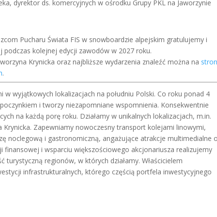
eka, dyrektor ds. komercyjnych w ośrodku Grupy PKL na Jaworzynie
zcom Pucharu Świata FIS w snowboardzie alpejskim gratulujemy i
ej podczas kolejnej edycji zawodów w 2027 roku.
worzyna Krynicka oraz najbliższe wydarzenia znaleźć można na
stron
h
.
w wyjątkowych lokalizacjach na południu Polski. Co roku ponad 4
wypoczynkiem i tworzy niezapomniane wspomnienia. Konsekwentnie
ych na każdą porę roku. Działamy w unikalnych lokalizacjach, m.in.
a Krynicka. Zapewniamy nowoczesny transport kolejami linowymi,
bazę noclegową i gastronomiczną, angażujące atrakcje multimedialne 
ycji finansowej i wsparciu większościowego akcjonariusza realizujemy
ść turystyczną regionów, w których działamy. Właścicielem
tycji infrastrukturalnych, którego częścią portfela inwestycyjnego