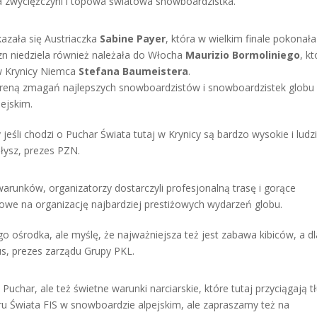
ia zwyciężczyni i topowa światowa snowboardzistka.
azała się Austriaczka
Sabine Payer
, która w wielkim finale pokonała
yzn niedziela również należała do Włocha
Maurizio Bormoliniego
, kt
w Krynicy Niemca
Stefana Baumeistera
.
ę areną zmagań najlepszych snowboardzistów i snowboardzistek globu
ejskim.
y jeśli chodzi o Puchar Świata tutaj w Krynicy są bardzo wysokie i ludz
łysz, prezes PZN.
runków, organizatorzy dostarczyli profesjonalną trasę i gorące
owe na organizację najbardziej prestiżowych wydarzeń globu.
o ośrodka, ale myślę, że najważniejsza też jest zabawa kibiców, a dl
us, prezes zarządu Grupy PKL.
 Puchar, ale też świetne warunki narciarskie, które tutaj przyciągają 
haru Świata FIS w snowboardzie alpejskim, ale zapraszamy też na