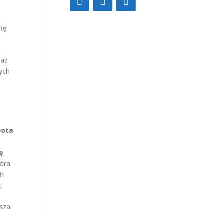
enę
 aż
zych
.
bota
ę
tóra
ch
t
.
psza