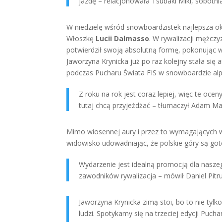
jazdę ​– relacjonowała Tsubaki Miki, sobotn
W niedzielę wśród snowboardzistek najlepsza ok
Włoszkę
Lucii Dalmasso
. W rywalizacji mężcz
potwierdził swoją absolutną formę, pokonując 
Jaworzyna Krynicka już po raz kolejny stała si
podczas Pucharu Świata FIS w snowboardzie alp
Z roku na rok jest coraz lepiej, więc te ocen
tutaj chcą przyjeżdżać – ​tłumaczył Adam Ma
Mimo wiosennej aury i przez to wymagających wa
widowisko udowadniając, że polskie góry są got
Wydarzenie jest idealną promocją dla naszeg
zawodników rywalizacja ​– mówił Daniel Pitr
Jaworzyna Krynicka zimą stoi, bo to nie tylko
ludzi. Spotykamy się na trzeciej edycji Puc