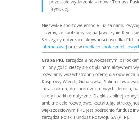
pozostałe wydarzenia ​– mówił Tomasz Pasi
Krynickiej.
Niezwykłe sportowe emocje już za nami. Zwycię
liczymy, że spotkamy się na Jaworzynie Krynicki
Szczegóły dotyczące aktywności ośrodka PKL Ja
internetowej
oraz w
mediach społecznościowyc
Grupa PKL
zarządza 8 nowoczesnymi ośrodkami 
miliony gości cieszy się dzięki nam aktywnym 
rozwijamy wszechstronną ofertę dla odwiedzając
Kasprowy Wierch, Gubałówka, Solina i Jaworzyn
infrastrukturę do sportów zimowych i letnich, 
strefy i parki tematyczne. Dzięki stabilnej kond
ambitne cele rozwojowe, kształtując atrakcyjno
większościowym PKL jest pośrednio fundusz inwes
zarządza Polski Fundusz Rozwoju SA (PFR).