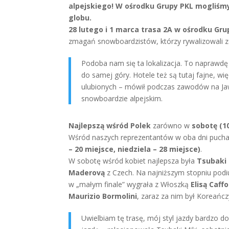
alpejskiego! W ośrodku Grupy PKL mogliśm
globu.
28 lutego i 1 marca trasa 2A w ośrodku Gru
zmagań snowboardzistów, którzy rywalizowali z
Podoba nam się ta lokalizacja. To naprawdę
do samej góry. Hotele też są tutaj fajne, wi
ulubionych – mówił podczas zawodów na Jawo
snowboardzie alpejskim.
Najlepszą wśród Polek
zarówno w
sobotę (10
Wśród naszych reprezentantów w oba dni pucha
– 20 miejsce, niedziela – 28 miejsce)
.
W sobotę wśród kobiet najlepsza była
Tsubaki 
Maderovą
z Czech. Na najniższym stopniu po
w „małym finale” wygrała z Włoszką
Elisą Caff
Maurizio Bormolini
, zaraz za nim był Koreańc
Uwielbiam tę trasę, mój styl jazdy bardzo d