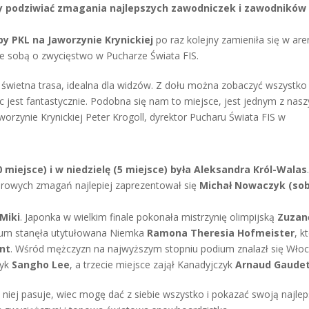
y podziwiać zmagania najlepszych zawodniczek i zawodników
py PKL na Jaworzynie Krynickiej
po raz kolejny zamieniła się w ar
e sobą o zwycięstwo w Pucharze Świata FIS.
 świetna trasa, idealna dla widzów. Z dołu można zobaczyć wszystko
ęc jest fantastycznie. Podobna się nam to miejsce, jest jednym z nas
rzynie Krynickiej Peter Krogoll, dyrektor Pucharu Świata FIS w
 miejsce) i w niedzielę (5 miejsce) była Aleksandra Król-Walas
rowych zmagań najlepiej zaprezentował się
Michał Nowaczyk (so
Miki
. Japonka w wielkim finale pokonała mistrzynię olimpijską
Zuzan
dium stanęła utytułowana Niemka
Ramona Theresia Hofmeister
, k
ont
. Wśród mężczyzn na najwyższym stopniu podium znalazł się Wło
zyk
Sangho Lee
, a trzecie miejsce zajął Kanadyjczyk
Arnaud Gaude
o niej pasuje, wiec mogę dać z siebie wszystko i pokazać swoją najle