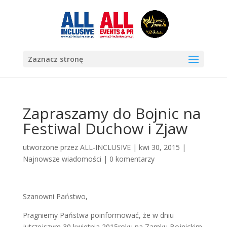
Zaznacz stronę
Zapraszamy do Bojnic na
Festiwal Duchow i Zjaw
utworzone przez
ALL-INCLUSIVE
|
kwi 30, 2015
|
Najnowsze wiadomości
|
0 komentarzy
Szanowni Państwo,
Pragniemy Państwa poinformować, że w dniu
jutrzejszym 30 kwietnia 2015roku na Zamku Bojnickim