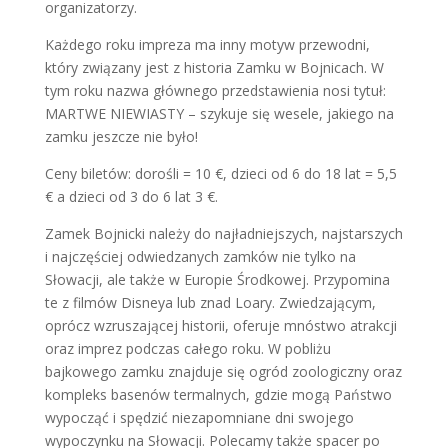
organizatorzy.
Każdego roku impreza ma inny motyw przewodni,
który związany jest z historia Zamku w Bojnicach. W
tym roku nazwa głównego przedstawienia nosi tytuł:
MARTWE NIEWIASTY – szykuje się wesele, jakiego na
zamku jeszcze nie było!
Ceny biletów: dorośli = 10 €, dzieci od 6 do 18 lat = 5,5
€ a dzieci od 3 do 6 lat 3 €.
Zamek Bojnicki należy do najładniejszych, najstarszych
i najczęściej odwiedzanych zamków nie tylko na
Słowacji, ale także w Europie Środkowej. Przypomina
te z filmów Disneya lub znad Loary. Zwiedzającym,
oprócz wzruszającej historii, oferuje mnóstwo atrakcji
oraz imprez podczas całego roku. W pobliżu
bajkowego zamku znajduje się ogród zoologiczny oraz
kompleks basenów termalnych, gdzie mogą Państwo
wypocząć i spędzić niezapomniane dni swojego
wypoczynku na Słowacji. Polecamy także spacer po