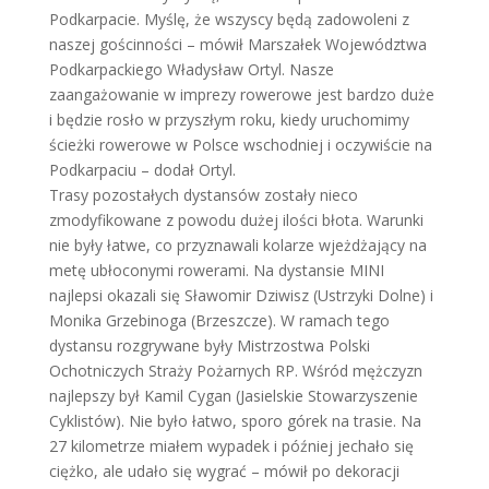
Podkarpacie. Myślę, że wszyscy będą zadowoleni z
naszej gościnności – mówił Marszałek Województwa
Podkarpackiego Władysław Ortyl. Nasze
zaangażowanie w imprezy rowerowe jest bardzo duże
i będzie rosło w przyszłym roku, kiedy uruchomimy
ścieżki rowerowe w Polsce wschodniej i oczywiście na
Podkarpaciu – dodał Ortyl.
Trasy pozostałych dystansów zostały nieco
zmodyfikowane z powodu dużej ilości błota. Warunki
nie były łatwe, co przyznawali kolarze wjeżdżający na
metę ubłoconymi rowerami. Na dystansie MINI
najlepsi okazali się Sławomir Dziwisz (Ustrzyki Dolne) i
Monika Grzebinoga (Brzeszcze). W ramach tego
dystansu rozgrywane były Mistrzostwa Polski
Ochotniczych Straży Pożarnych RP. Wśród mężczyzn
najlepszy był Kamil Cygan (Jasielskie Stowarzyszenie
Cyklistów). Nie było łatwo, sporo górek na trasie. Na
27 kilometrze miałem wypadek i później jechało się
ciężko, ale udało się wygrać – mówił po dekoracji