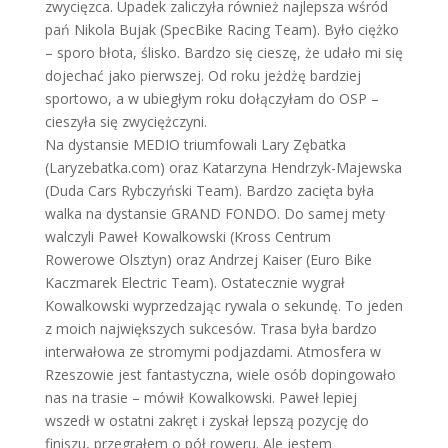
zwycięzca. Upadek zaliczyła również najlepsza wśród
pań Nikola Bujak (SpecBike Racing Team). Było ciężko
– sporo błota, ślisko. Bardzo się cieszę, że udało mi się
dojechać jako pierwszej. Od roku jeżdżę bardziej
sportowo, a w ubiegłym roku dołączyłam do OSP –
cieszyła się zwyciężczyni.
Na dystansie MEDIO triumfowali Lary Zębatka
(Laryzebatka.com) oraz Katarzyna Hendrzyk-Majewska
(Duda Cars Rybczyński Team). Bardzo zacięta była
walka na dystansie GRAND FONDO. Do samej mety
walczyli Paweł Kowalkowski (Kross Centrum
Rowerowe Olsztyn) oraz Andrzej Kaiser (Euro Bike
Kaczmarek Electric Team). Ostatecznie wygrał
Kowalkowski wyprzedzając rywala o sekundę. To jeden
z moich największych sukcesów. Trasa była bardzo
interwałowa ze stromymi podjazdami. Atmosfera w
Rzeszowie jest fantastyczna, wiele osób dopingowało
nas na trasie – mówił Kowalkowski. Paweł lepiej
wszedł w ostatni zakręt i zyskał lepszą pozycję do
finiszu, przegrałem o pół roweru. Ale jestem