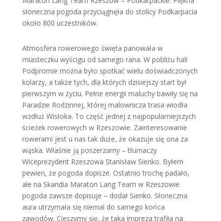
Maraton Lang Team Rzeszów – Podkarpackie. Piękna
słoneczna pogoda przyciągnęła do stolicy Podkarpacia
około 800 uczestników.
Atmosfera rowerowego święta panowała w
miasteczku wyścigu od samego rana. W pobliżu hali
Podpromie można było spotkać wielu doświadczonych
kolarzy, a także tych, dla których dzisiejszy start był
pierwszym w życiu. Pełne energii maluchy bawiły się na
Paradzie Rodzinnej, której malownicza trasa wiodła
wzdłuż Wisłoka. To część jednej z najpopularniejszych
ścieżek rowerowych w Rzeszowie. Zainteresowanie
rowerami jest u nas tak duże, że okazuje się ona za
wąska. Właśnie ją poszerzamy – tłumaczy
Wiceprezydent Rzeszowa Stanisław Sienko. Byłem
pewien, że pogoda dopisze. Ostatnio trochę padało,
ale na Skandia Maraton Lang Team w Rzeszowie
pogoda zawsze dopisuje – dodał Sienko. Słoneczna
aura utrzymała się niemal do samego końca
zawodów. Cieszymy się, że taka impreza trafiła na