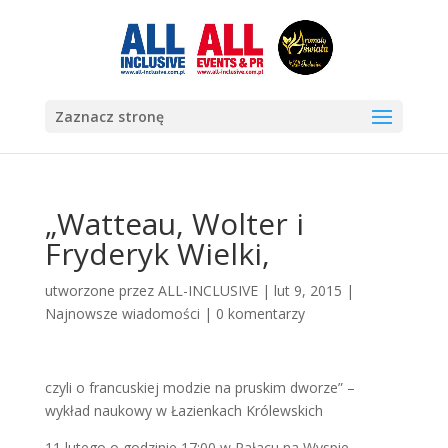
Zaznacz stronę
„Watteau, Wolter i
Fryderyk Wielki,
utworzone przez
ALL-INCLUSIVE
|
lut 9, 2015
|
Najnowsze wiadomości
|
0 komentarzy
czyli o francuskiej modzie na pruskim dworze” –
wykład naukowy w Łazienkach Królewskich
11 lutego o godzinie 17:00 w Pałacu na Wyspie